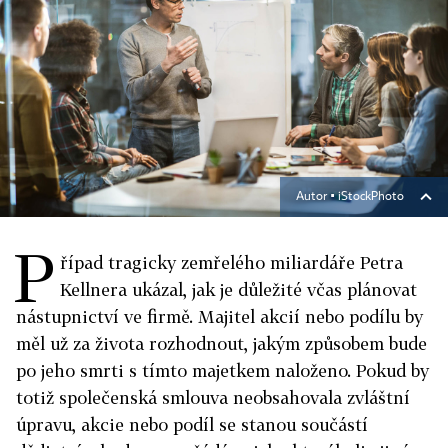
Autor ▪
iStockPhoto
P
řípad tragicky zemřelého miliardáře Petra
Kellnera ukázal, jak je důležité včas plánovat
nástupnictví ve firmě. Majitel akcií nebo podílu by
měl už za života rozhodnout, jakým způsobem bude
po jeho smrti s tímto majetkem naloženo. Pokud by
totiž společenská smlouva neobsahovala zvláštní
úpravu, akcie nebo podíl se stanou součástí