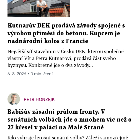
Kutnarův DEK prodává závody spojené s
výrobou příměsí do betonu. Kupcem je
nadnárodní kolos z Francie
Největší síť stavebnin v Česku DEK, kterou společně
vlastní Vít a Petra Kutnarovi, prodává část svého
byznysu. Konkrétně jde o dva závody...
6. 8. 2026 ▪ 3 min. čtení
PETR HONZEJK
Babišův zásadní průlom fronty. V
senátních volbách jde o mnohem víc než o
27 křesel v paláci na Malé Straně
Kdo vyhraje letošní senátní volby? Záleží samozřejmě