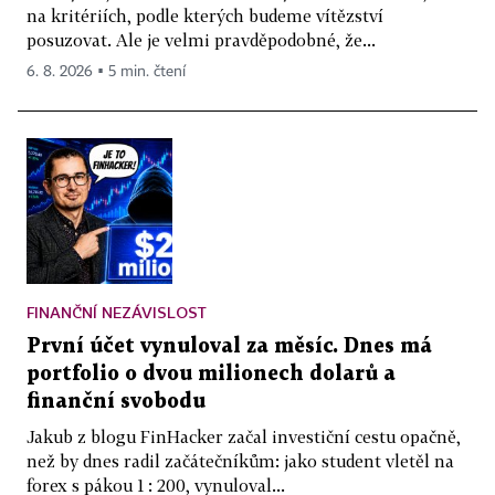
na kritériích, podle kterých budeme vítězství
posuzovat. Ale je velmi pravděpodobné, že...
6. 8. 2026 ▪ 5 min. čtení
FINANČNÍ NEZÁVISLOST
První účet vynuloval za měsíc. Dnes má
portfolio o dvou milionech dolarů a
finanční svobodu
Jakub z blogu FinHacker začal investiční cestu opačně,
než by dnes radil začátečníkům: jako student vletěl na
forex s pákou 1 : 200, vynuloval...