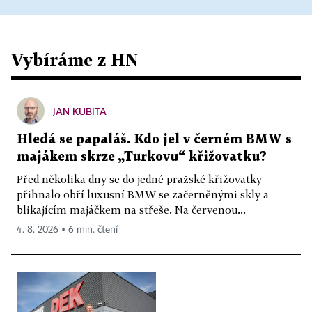
Vybíráme z HN
JAN KUBITA
Hledá se papaláš. Kdo jel v černém BMW s
majákem skrze „Turkovu“ křižovatku?
Před několika dny se do jedné pražské křižovatky
přihnalo obří luxusní BMW se začerněnými skly a
blikajícím majáčkem na střeše. Na červenou...
4. 8. 2026 ▪ 6 min. čtení