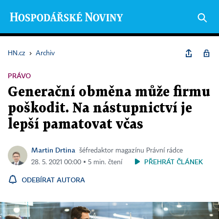
HN.cz
›
Archiv
PRÁVO
Generační obměna může firmu
poškodit. Na nástupnictví je
lepší pamatovat včas
Martin Drtina
šéfredaktor magazínu Právní rádce
PŘEHRÁT ČLÁNEK
28. 5. 2021 00:00 ▪ 5 min. čtení
ODEBÍRAT AUTORA