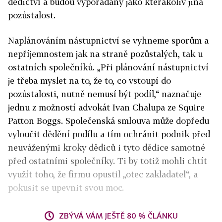
dědictví a budou vypořádány jako kterákoliv jiná
pozůstalost.
Naplánováním nástupnictví se vyhneme sporům a
nepříjemnostem jak na straně pozůstalých, tak u
ostatních společníků. „Při plánování nástupnictví
je třeba myslet na to, že to, co vstoupí do
pozůstalosti, nutně nemusí být podíl,“ naznačuje
jednu z možností advokát Ivan Chalupa ze Squire
Patton Boggs. Společenská smlouva může dopředu
vyloučit dědění podílu a tím ochránit podnik před
neuváženými kroky dědiců i tyto dědice samotné
před ostatními společníky. Ti by totiž mohli chtít
využít toho, že firmu opustil „otec zakladatel“, a
pokusit se upevnit svou moc.
ZBÝVÁ VÁM JEŠTĚ 80 % ČLÁNKU