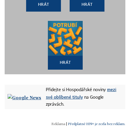
HRÁT
HRÁT
HRÁT
mezi
Přidejte si Hospodářské noviny
své oblíbené tituly
na Google
zprávách.
|
Předplatné HN+ je zcela bez reklam.