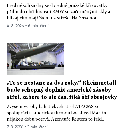
Před několika dny se do jedné pražské křižovatky
přihnalo obří luxusní BMW se začerněnými skly a
blikajícím majáčkem na střeše. Na červenou...
4. 8. 2026 ▪ 6 min. čtení
„To se nestane za dva roky.“ Rheinmetall
bude schopný doplnit americké zásoby
střel, zabere to ale čas, říká šéf zbrojovky
Zvýšení výroby balistických střel ATACMS ve
spolupráci s americkou firmou Lockheed Martin
nějakou dobu potrvá. Agentuře Reuters to řekl...
7. 8. 2026 ▪ 3 min. čtení