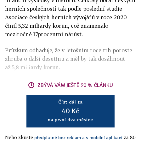
finanční výsledky v historii. Celkový obrat českých
herních společností tak podle poslední studie
Asociace českých herních vývojářů v roce 2020
činil 5,32 miliardy korun, což znamenalo
meziročně 17procentní nárůst.
Průzkum odhaduje, že v letošním roce trh poroste
zhruba o další desetinu a měl by tak dosáhnout
až 5,8 miliardy korun.
ZBÝVÁ VÁM JEŠTĚ 90 % ČLÁNKU
Číst dál za
40 Kč
na první dva měsíce
Nebo zkuste
za 80
předplatné bez reklam a s mobilní aplikací