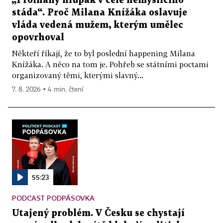
„Prolhaný hlupák v čele nemyslícího
stáda“. Proč Milana Knížáka oslavuje
vláda vedená mužem, kterým umělec
opovrhoval
Někteří říkají, že to byl poslední happening Milana
Knížáka. A něco na tom je. Pohřeb se státními poctami
organizovaný těmi, kterými slavný...
7. 8. 2026 ▪ 4 min. čtení
55:23
PODCAST PODPÁSOVKA
Utajený problém. V Česku se chystají