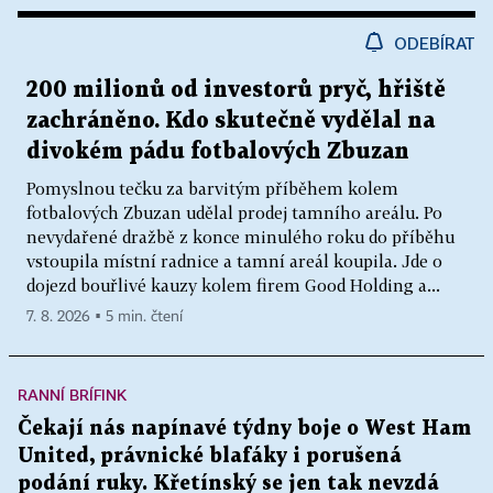
ODEBÍRAT
200 milionů od investorů pryč, hřiště
zachráněno. Kdo skutečně vydělal na
divokém pádu fotbalových Zbuzan
Pomyslnou tečku za barvitým příběhem kolem
fotbalových Zbuzan udělal prodej tamního areálu. Po
nevydařené dražbě z konce minulého roku do příběhu
vstoupila místní radnice a tamní areál koupila. Jde o
dojezd bouřlivé kauzy kolem firem Good Holding a...
7. 8. 2026 ▪ 5 min. čtení
RANNÍ BRÍFINK
Čekají nás napínavé týdny boje o West Ham
United, právnické blafáky i porušená
podání ruky. Křetínský se jen tak nevzdá