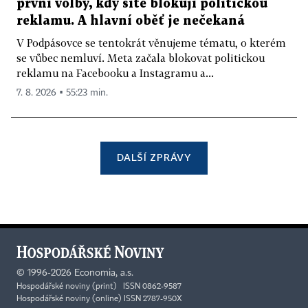
první volby, kdy sítě blokují politickou
reklamu. A hlavní oběť je nečekaná
V Podpásovce se tentokrát věnujeme tématu, o kterém
se vůbec nemluví. Meta začala blokovat politickou
reklamu na Facebooku a Instagramu a...
7. 8. 2026 ▪ 55:23 min.
DALŠÍ ZPRÁVY
©
1996-2026
Economia, a.s.
Hospodářské noviny (print) ISSN 0862-9587
Hospodářské noviny (online) ISSN 2787-950X