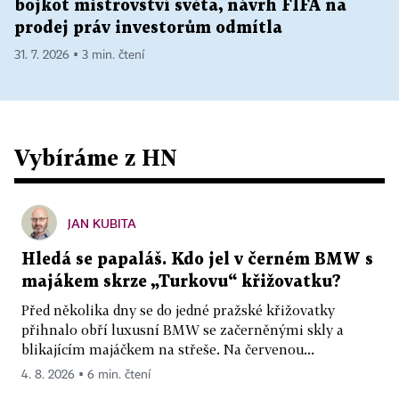
bojkot mistrovství světa, návrh FIFA na
prodej práv investorům odmítla
31. 7. 2026 ▪ 3 min. čtení
Vybíráme z HN
JAN KUBITA
Hledá se papaláš. Kdo jel v černém BMW s
majákem skrze „Turkovu“ křižovatku?
Před několika dny se do jedné pražské křižovatky
přihnalo obří luxusní BMW se začerněnými skly a
blikajícím majáčkem na střeše. Na červenou...
4. 8. 2026 ▪ 6 min. čtení