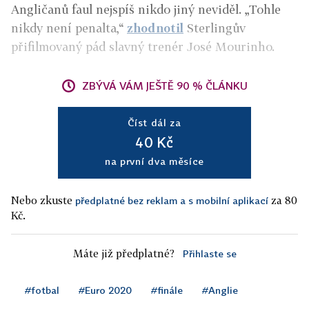
Angličanů faul nejspíš nikdo jiný neviděl. „Tohle
nikdy není penalta,“
zhodnotil
Sterlingův
přifilmovaný pád slavný trenér José Mourinho.
ZBÝVÁ VÁM JEŠTĚ 90 % ČLÁNKU
Číst dál za
40 Kč
na první dva měsíce
Nebo zkuste
za 80
předplatné bez reklam a s mobilní aplikací
Kč.
Máte již předplatné?
Přihlaste se
#fotbal
#Euro 2020
#finále
#Anglie