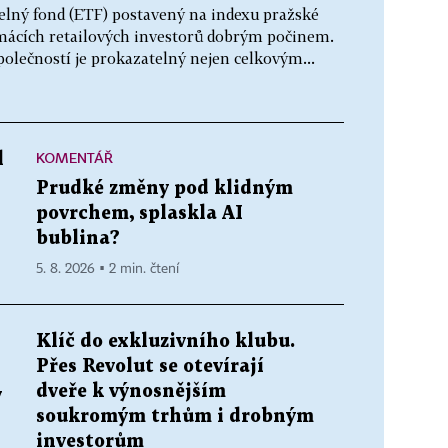
lný fond (ETF) postavený na indexu pražské
omácích retailových investorů dobrým počinem.
polečností je prokazatelný nejen celkovým...
KOMENTÁŘ
l
Prudké změny pod klidným
povrchem, splaskla AI
bublina?
5. 8. 2026 ▪ 2 min. čtení
Klíč do exkluzivního klubu.
Přes Revolut se otevírají
dveře k výnosnějším
v
soukromým trhům i drobným
investorům