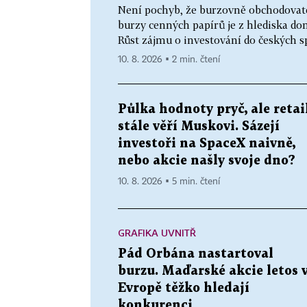
Není pochyb, že burzovně obchodovate
burzy cenných papírů je z hlediska d
Růst zájmu o investování do českých s
10. 8. 2026 ▪ 2 min. čtení
Půlka hodnoty pryč, ale retai
stále věří Muskovi. Sázejí
investoři na SpaceX naivně,
nebo akcie našly svoje dno?
10. 8. 2026 ▪ 5 min. čtení
GRAFIKA UVNITŘ
Pád Orbána nastartoval
burzu. Maďarské akcie letos 
Evropě těžko hledají
konkurenci