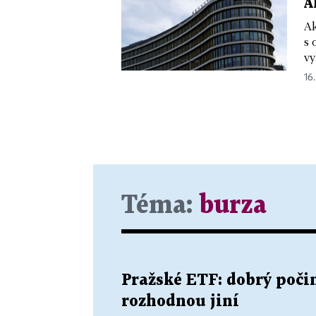
A
Ak
s 
vy
16.
Téma:
burza
Pražské ETF: dobrý počin
rozhodnou jiní