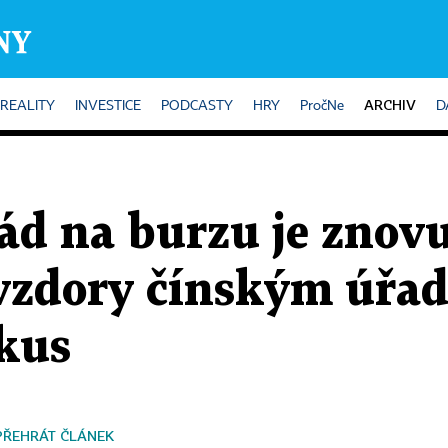
ARCHIV
REALITY
INVESTICE
PODCASTY
HRY
PročNe
D
d na burzu je znovu
vzdory čínským úřa
kus
PŘEHRÁT ČLÁNEK