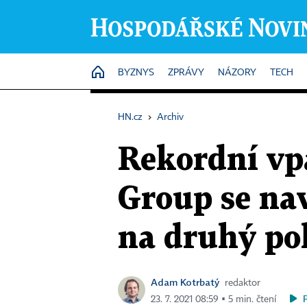
HOME
BYZNYS
ZPRÁVY
NÁZORY
TECH
HN.cz
›
Archiv
Rekordní vpá
Group se na
na druhý po
Adam Kotrbatý
redaktor
23. 7. 2021 08:59 ▪ 5 min. čtení