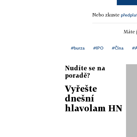
Nebo zkuste
předpla
Máte j
#burza
#IPO
#Čína
#A
Nudíte se na
poradě?
Vyřešte
dnešní
hlavolam HN