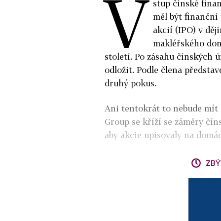
V
stup čínské fin
měl být finanční
akcií (IPO) v děj
makléřského dom
století. Po zásahu čínských 
odložit. Podle člena předsta
druhý pokus.
Ani tentokrát to nebude mít 
Group se kříží se záměry číns
aby akcie upisovaly na domá
ZBÝ