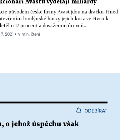
kcionáři Avastu vydělají miliardy
cie původem české firmy Avast jdou na dračku. Hned
otevřením londýnské burzy jejich kurz ve čtvrtek
letěl o 17 procent a dosaženou úroveň...
 7. 2021 ▪ 4 min. čtení
ODEBÍRAT
, o jehož úspěchu však