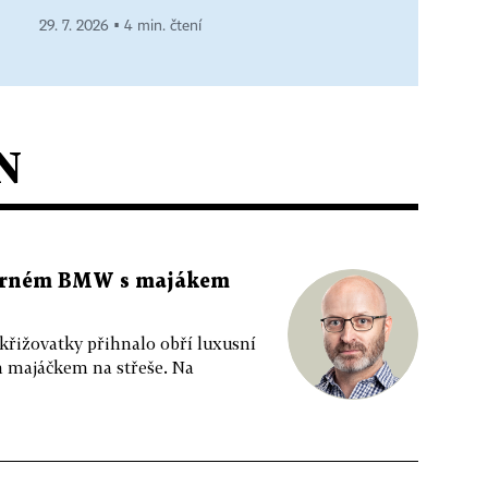
29. 7. 2026 ▪ 4 min. čtení
N
 černém BMW s majákem
 křižovatky přihnalo obří luxusní
m majáčkem na střeše. Na