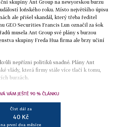
anční skupiny Ant Group na newyorskou burzu
 událostí loňského roku. Místo největšího úpisu
inách ale přišel skandál, který třeba ředitel
u GEO Securities Francis Lun označil za šok
úřadů musela Ant Group své plány s burzou
venstva skupiny Freda Hua firma ale brzy učiní
kvůli nepřízni politiků snadné. Plány Ant
ké vlády, která firmy stále více tlačí k tomu,
cích burzách.
VÁ VÁM JEŠTĚ 90 % ČLÁNKU
Číst dál za
40 Kč
na první dva měsíce