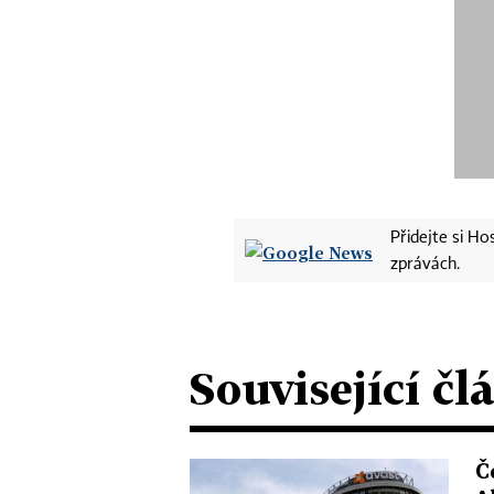
Přidejte si H
zprávách.
Související čl
Č