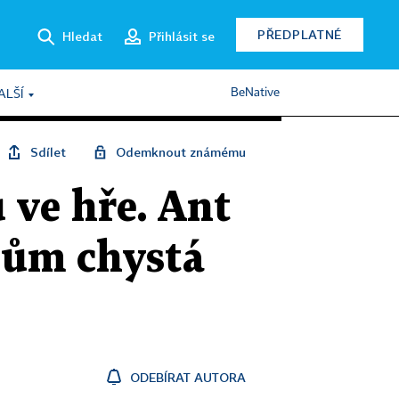
PŘEDPLATNÉ
Hledat
Přihlásit se
BeNative
ALŠÍ
Sdílet
Odemknout známému
 ve hře. Ant
dům chystá
ODEBÍRAT AUTORA