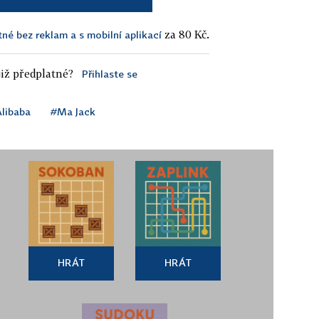
za 80 Kč.
tné bez reklam a s mobilní aplikací
iž předplatné?
Přihlaste se
libaba
#Ma Jack
HRÁT
HRÁT