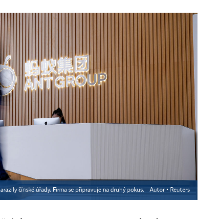
arazily čínské úřady. Firma se připravuje na druhý pokus.
Autor ▪
Reuters