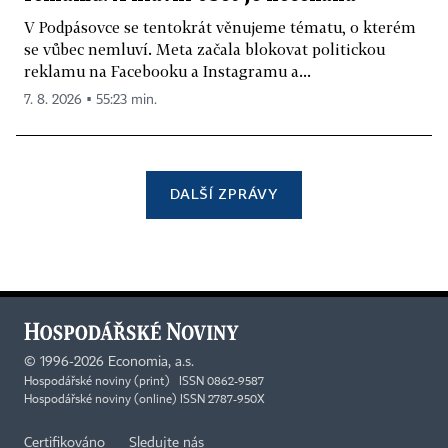
V Podpásovce se tentokrát věnujeme tématu, o kterém
se vůbec nemluví. Meta začala blokovat politickou
reklamu na Facebooku a Instagramu a...
7. 8. 2026 ▪ 55:23 min.
DALŠÍ ZPRÁVY
©
1996-2026
Economia, a.s.
Hospodářské noviny (print) ISSN 0862-9587
Hospodářské noviny (online) ISSN 2787-950X
Certifikováno
Sledujte nás