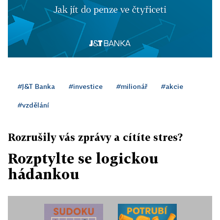
#J&T Banka
#investice
#milionář
#akcie
#vzdělání
Rozrušily vás zprávy a cítíte stres?
Rozptylte se logickou
hádankou