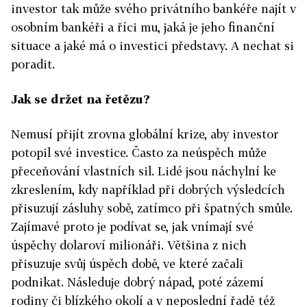
investor tak může svého privátního bankéře najít v
osobním bankéři a říci mu, jaká je jeho finanční
situace a jaké má o investici představy. A nechat si
poradit.
Jak se držet na řetězu?
Nemusí přijít zrovna globální krize, aby investor
potopil své investice. Často za neúspěch může
přeceňování vlastních sil. Lidé jsou náchylní ke
zkreslením, kdy například při dobrých výsledcích
přisuzují zásluhy sobě, zatímco při špatných smůle.
Zajímavé proto je podívat se, jak vnímají své
úspěchy dolaroví milionáři. Většina z nich
přisuzuje svůj úspěch době, ve které začali
podnikat. Následuje dobrý nápad, poté zázemí
rodiny či blízkého okolí a v neposlední řadě též