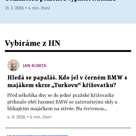
31. 3. 2026 ▪ 4 min. čtení
Vybíráme z HN
JAN KUBITA
Hledá se papaláš. Kdo jel v černém BMW s
majákem skrze „Turkovu“ křižovatku?
Před několika dny se do jedné pražské křižovatky
přihnalo obří luxusní BMW se začerněnými skly a
blikajícím majáčkem na střeše. Na červenou...
4. 8. 2026 ▪ 6 min. čtení