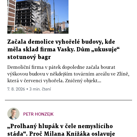
Začala demolice vyhořelé budovy, kde
měla sklad firma Vasky. Dům „ukusuje“
stotunový bagr
Demoliční firma v pátek dopoledne začala bourat
výškovou budovu v někdejším továrním areálu ve Zlíně,
která v červenci vyhořela. Zničený objekt...
7. 8. 2026 ▪ 3 min. čtení
PETR HONZEJK
„Prolhaný hlupák v čele nemyslícího
stáda“. Proč Milana Knížáka oslavuje