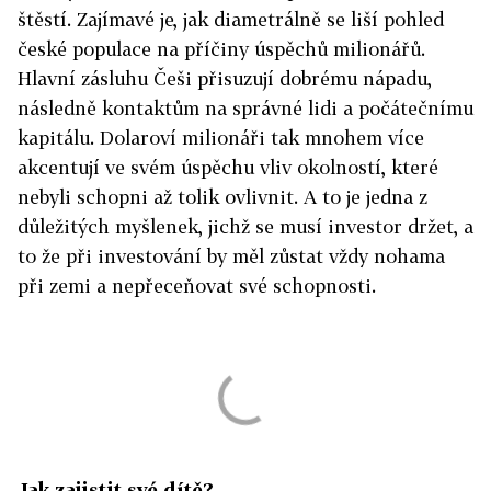
štěstí. Zajímavé je, jak diametrálně se liší pohled
české populace na příčiny úspěchů milionářů.
Hlavní zásluhu Češi přisuzují dobrému nápadu,
následně kontaktům na správné lidi a počátečnímu
kapitálu. Dolaroví milionáři tak mnohem více
akcentují ve svém úspěchu vliv okolností, které
nebyli schopni až tolik ovlivnit. A to je jedna z
důležitých myšlenek, jichž se musí investor držet, a
to že při investování by měl zůstat vždy nohama
při zemi a nepřeceňovat své schopnosti.
Jak zajistit své dítě?