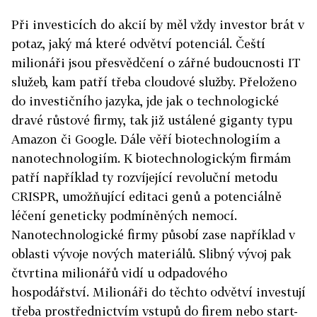
Při investicích do akcií by měl vždy investor brát v
potaz, jaký má které odvětví potenciál. Čeští
milionáři jsou přesvědčení o zářné budoucnosti IT
služeb, kam patří třeba cloudové služby. Přeloženo
do investičního jazyka, jde jak o technologické
dravé růstové firmy, tak již ustálené giganty typu
Amazon či Google. Dále věří biotechnologiím a
nanotechnologiím. K biotechnologickým firmám
patří například ty rozvíjející revoluční metodu
CRISPR, umožňující editaci genů a potenciálně
léčení geneticky podmíněných nemocí.
Nanotechnologické firmy působí zase například v
oblasti vývoje nových materiálů. Slibný vývoj pak
čtvrtina milionářů vidí u odpadového
hospodářství. Milionáři do těchto odvětví investují
třeba prostřednictvím vstupů do firem nebo start-