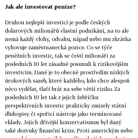
Jak ale investovat peníze?
Druhou nejlepší investicí je podle českých
dolarových milionářů vlastní podnikání, na to ale
nemá každý vlohy, odvahu, nápad nebo mu zkrátka
vyhovuje zaměstnanecká pozice. Co se týče
peněžních investic, tak se čeští milionáři za
posledních 10 let zásadně posunuli k rizikovějším
investicím. Dané je to obecně prostředím nízkých
úrokových sazeb, které každého, kdo chce alespoň
něco vydělat, tlačí brát na sebe větší riziko. Za
posledních 10 let tak z jejich žebříčku
perspektivních investic prakticky zmizely státní
dluhopisy či spořicí nástroje jako termínované
vklady. Jejich dřívější konzervatismus byl daný
také dozvuky finanční krize. Proti americkým nebo