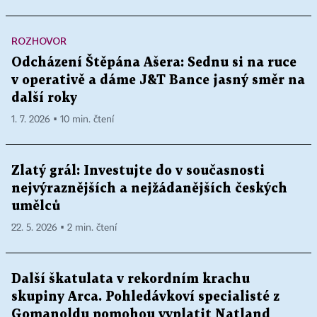
ROZHOVOR
Odcházení Štěpána Ašera: Sednu si na ruce
v operativě a dáme J&T Bance jasný směr na
další roky
1. 7. 2026 ▪ 10 min. čtení
Zlatý grál: Investujte do v současnosti
nejvýraznějších a nejžádanějších českých
umělců
22. 5. 2026 ▪ 2 min. čtení
Další škatulata v rekordním krachu
skupiny Arca. Pohledávkoví specialisté z
Gomanoldu pomohou vyplatit Natland