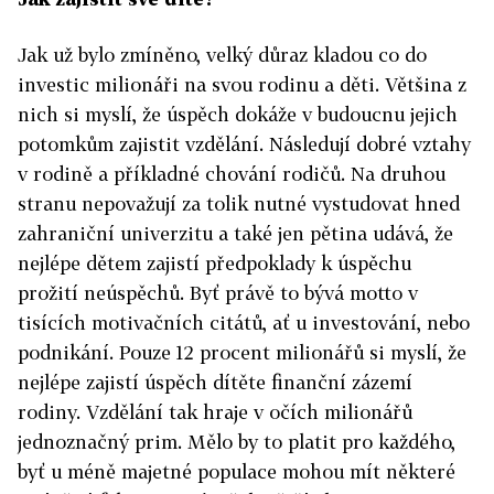
Jak už bylo zmíněno, velký důraz kladou co do
investic milionáři na svou rodinu a děti. Většina z
nich si myslí, že úspěch dokáže v budoucnu jejich
potomkům zajistit vzdělání. Následují dobré vztahy
v rodině a příkladné chování rodičů. Na druhou
stranu nepovažují za tolik nutné vystudovat hned
zahraniční univerzitu a také jen pětina udává, že
nejlépe dětem zajistí předpoklady k úspěchu
prožití neúspěchů. Byť právě to bývá motto v
tisících motivačních citátů, ať u investování, nebo
podnikání. Pouze 12 procent milionářů si myslí, že
nejlépe zajistí úspěch dítěte finanční zázemí
rodiny. Vzdělání tak hraje v očích milionářů
jednoznačný prim. Mělo by to platit pro každého,
byť u méně majetné populace mohou mít některé