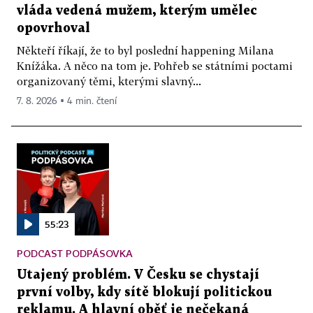
vláda vedená mužem, kterým umělec
opovrhoval
Někteří říkají, že to byl poslední happening Milana
Knížáka. A něco na tom je. Pohřeb se státními poctami
organizovaný těmi, kterými slavný...
7. 8. 2026 ▪ 4 min. čtení
55:23
PODCAST PODPÁSOVKA
Utajený problém. V Česku se chystají
první volby, kdy sítě blokují politickou
reklamu. A hlavní oběť je nečekaná