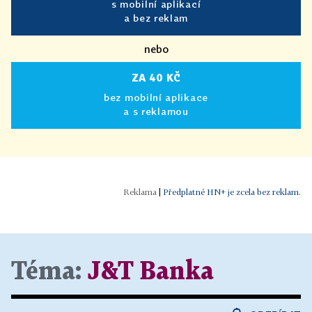
s mobilní aplikací
a bez reklam
nebo
ZA 40 KČ
bez mobilní aplikace
a s reklamou
|
Předplatné HN+ je zcela bez reklam.
Téma:
J&T Banka