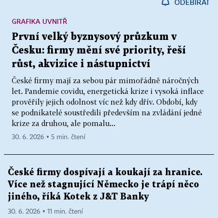
ODEBÍRAT
GRAFIKA UVNITŘ
První velký byznysový průzkum v
Česku: firmy mění své priority, řeší
růst, akvizice i nástupnictví
České firmy mají za sebou pár mimořádně náročných
let. Pandemie covidu, energetická krize i vysoká inflace
prověřily jejich odolnost víc než kdy dřív. Období, kdy
se podnikatelé soustředili především na zvládání jedné
krize za druhou, ale pomalu...
30. 6. 2026 ▪ 5 min. čtení
České firmy dospívají a koukají za hranice.
Více než stagnující Německo je trápí něco
jiného, říká Kotek z J&T Banky
30. 6. 2026 ▪ 11 min. čtení