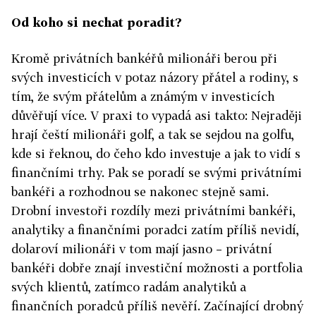
Od koho si nechat poradit?
Kromě privátních bankéřů milionáři berou při
svých investicích v potaz názory přátel a rodiny, s
tím, že svým přátelům a známým v investicích
důvěřují více. V praxi to vypadá asi takto: Nejraději
hrají čeští milionáři golf, a tak se sejdou na golfu,
kde si řeknou, do čeho kdo investuje a jak to vidí s
finančními trhy. Pak se poradí se svými privátními
bankéři a rozhodnou se nakonec stejně sami.
Drobní investoři rozdíly mezi privátními bankéři,
analytiky a finančními poradci zatím příliš nevidí,
dolaroví milionáři v tom mají jasno – privátní
bankéři dobře znají investiční možnosti a portfolia
svých klientů, zatímco radám analytiků a
finančních poradců příliš nevěří. Začínající drobný