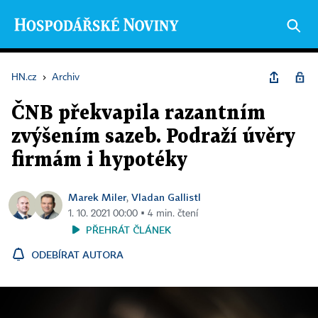
HN.cz
›
Archiv
ČNB překvapila razantním
zvýšením sazeb. Podraží úvěry
firmám i hypotéky
Marek Miler
Vladan Gallistl
,
1. 10. 2021 00:00 ▪ 4 min. čtení
PŘEHRÁT ČLÁNEK
ODEBÍRAT AUTORA