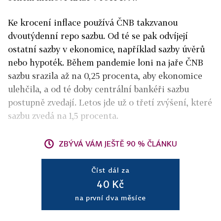
Ke krocení inflace používá ČNB takzvanou
dvoutýdenní repo sazbu. Od té se pak odvíjejí
ostatní sazby v ekonomice, například sazby úvěrů
nebo hypoték. Během pandemie loni na jaře ČNB
sazbu srazila až na 0,25 procenta, aby ekonomice
ulehčila, a od té doby centrální bankéři sazbu
postupně zvedají. Letos jde už o třetí zvýšení, které
sazbu zvedá na 1,5 procenta.
ZBÝVÁ VÁM JEŠTĚ 90 % ČLÁNKU
Číst dál za
40 Kč
na první dva měsíce