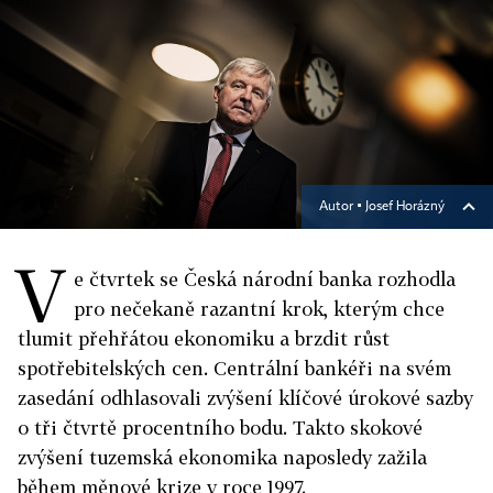
Autor ▪
Josef Horázný
V
e čtvrtek se Česká národní banka rozhodla
pro nečekaně razantní krok, kterým chce
tlumit přehřátou ekonomiku a brzdit růst
spotřebitelských cen. Centrální bankéři na svém
zasedání odhlasovali zvýšení klíčové úrokové sazby
o tři čtvrtě procentního bodu. Takto skokové
zvýšení tuzemská ekonomika naposledy zažila
během měnové krize v roce 1997.