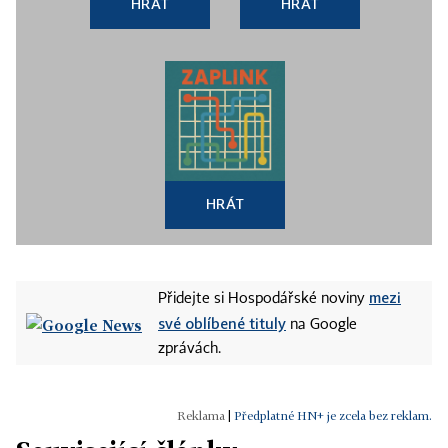
HRÁT
HRÁT
HRÁT
mezi
Přidejte si Hospodářské noviny
své oblíbené tituly
na Google
zprávách.
|
Předplatné HN+ je zcela bez reklam.