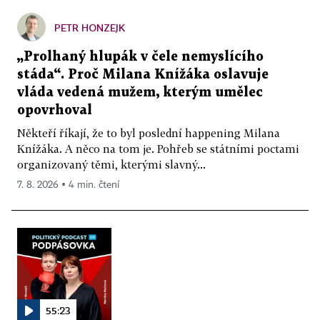
PETR HONZEJK
„Prolhaný hlupák v čele nemyslícího
stáda“. Proč Milana Knížáka oslavuje
vláda vedená mužem, kterým umělec
opovrhoval
Někteří říkají, že to byl poslední happening Milana
Knížáka. A něco na tom je. Pohřeb se státními poctami
organizovaný těmi, kterými slavný...
7. 8. 2026 ▪ 4 min. čtení
55:23