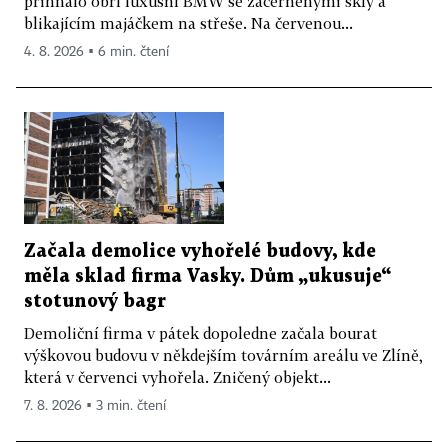
přihnalo obří luxusní BMW se začerněnými skly a
blikajícím majáčkem na střeše. Na červenou...
4. 8. 2026 ▪ 6 min. čtení
Začala demolice vyhořelé budovy, kde
měla sklad firma Vasky. Dům „ukusuje“
stotunový bagr
Demoliční firma v pátek dopoledne začala bourat
výškovou budovu v někdejším továrním areálu ve Zlíně,
která v červenci vyhořela. Zničený objekt...
7. 8. 2026 ▪ 3 min. čtení