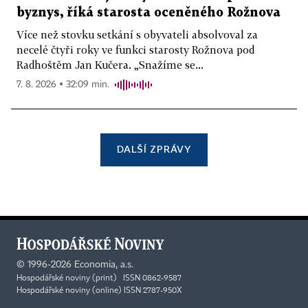
byznys, říká starosta oceněného Rožnova
Více než stovku setkání s obyvateli absolvoval za
necelé čtyři roky ve funkci starosty Rožnova pod
Radhoštěm Jan Kučera. „Snažíme se...
7. 8. 2026 ▪ 32:09 min.
DALŠÍ ZPRÁVY
©
1996-2026
Economia, a.s.
Hospodářské noviny (print) ISSN 0862-9587
Hospodářské noviny (online) ISSN 2787-950X