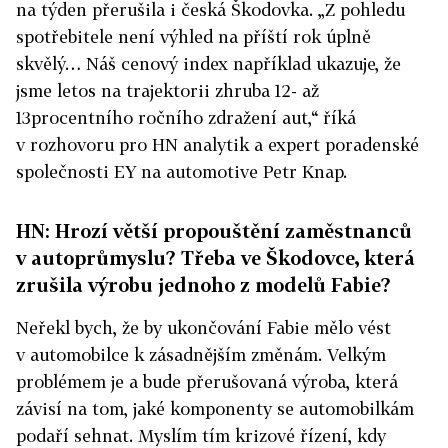
na týden přerušila i česká Škodovka. „Z pohledu
spotřebitele není výhled na příští rok úplně
skvělý… Náš cenový index například ukazuje, že
jsme letos na trajektorii zhruba 12- až
13procentního ročního zdražení aut,“ říká
v rozhovoru pro HN analytik a expert poradenské
společnosti EY na automotive Petr Knap.
HN: Hrozí větší propouštění zaměstnanců
v autoprůmyslu? Třeba ve Škodovce, která
zrušila výrobu jednoho z modelů Fabie?
Neřekl bych, že by ukončování Fabie mělo vést
v automobilce k zásadnějším změnám. Velkým
problémem je a bude přerušovaná výroba, která
závisí na tom, jaké komponenty se automobilkám
podaří sehnat. Myslím tím krizové řízení, kdy