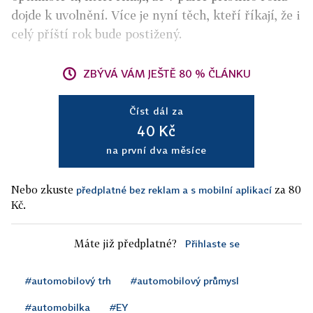
dojde k uvolnění. Více je nyní těch, kteří říkají, že i
celý příští rok bude postižený.
ZBÝVÁ VÁM JEŠTĚ 80 % ČLÁNKU
Číst dál za
40 Kč
na první dva měsíce
Nebo zkuste
za 80
předplatné bez reklam a s mobilní aplikací
Kč.
Máte již předplatné?
Přihlaste se
#automobilový trh
#automobilový průmysl
#automobilka
#EY