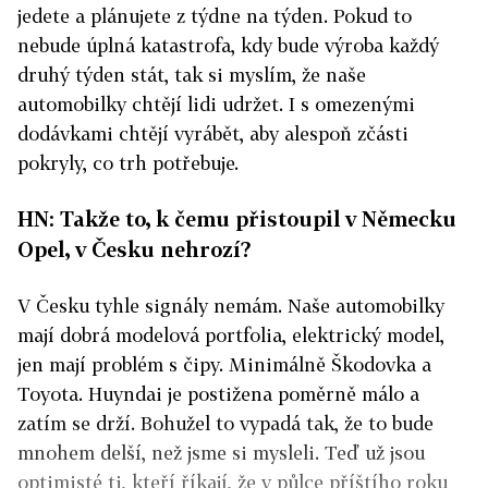
jedete a plánujete z týdne na týden. Pokud to
nebude úplná katastrofa, kdy bude výroba každý
druhý týden stát, tak si myslím, že naše
automobilky chtějí lidi udržet. I s omezenými
dodávkami chtějí vyrábět, aby alespoň zčásti
pokryly, co trh potřebuje.
HN: Takže to, k čemu přistoupil v Německu
Opel, v Česku nehrozí?
V Česku tyhle signály nemám. Naše automobilky
mají dobrá modelová portfolia, elektrický model,
jen mají problém s čipy. Minimálně Škodovka a
Toyota. Huyndai je postižena poměrně málo a
zatím se drží. Bohužel to vypadá tak, že to bude
mnohem delší, než jsme si mysleli. Teď už jsou
optimisté ti, kteří říkají, že v půlce příštího roku