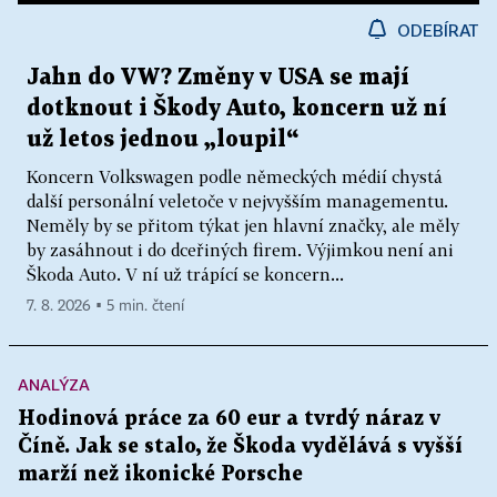
ODEBÍRAT
Jahn do VW? Změny v USA se mají
dotknout i Škody Auto, koncern už ní
už letos jednou „loupil“
Koncern Volkswagen podle německých médií chystá
další personální veletoče v nejvyšším managementu.
Neměly by se přitom týkat jen hlavní značky, ale měly
by zasáhnout i do dceřiných firem. Výjimkou není ani
Škoda Auto. V ní už trápící se koncern...
7. 8. 2026 ▪ 5 min. čtení
ANALÝZA
Hodinová práce za 60 eur a tvrdý náraz v
Číně. Jak se stalo, že Škoda vydělává s vyšší
marží než ikonické Porsche