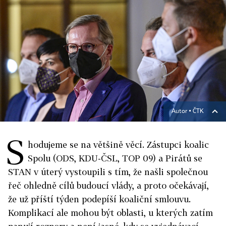
Autor ▪
ČTK
S
hodujeme se na většině věcí. Zástupci koalic
Spolu (ODS, KDU-ČSL, TOP 09) a Pirátů se
STAN v úterý vystoupili s tím, že našli společnou
řeč ohledně cílů budoucí vlády, a proto očekávají,
že už příští týden podepíší koaliční smlouvu.
Komplikací ale mohou být oblasti, u kterých zatím