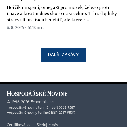
Hořčík na spaní, omega-3 pro mozek, železo proti
únavě a kreatin dnes skoro na všechno. Trh s doplňky
stravy slibuje řadu benefitů, ale které z...
6. 8. 2026 ▪ 16:13 min.
DALŠÍ ZPRÁVY
©
1996-2026
Economia, a.s.
Hospodářské noviny (print) ISSN 0862-9587
Hospodářské noviny (online) ISSN 2787-950X
Certifikováno
Sledujte nás