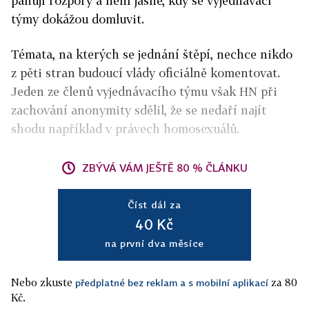
panují rozpory a není jasné, kdy se vyjednávací
týmy dokážou domluvit.
Témata, na kterých se jednání štěpí, nechce nikdo
z pěti stran budoucí vlády oficiálně komentovat.
Jeden ze členů vyjednávacího týmu však HN při
zachování anonymity sdělil, že se nedaří najít
shodu například v právech homosexuálů.
ZBÝVÁ VÁM JEŠTĚ 80 % ČLÁNKU
Číst dál za
40 Kč
na první dva měsíce
Nebo zkuste
za 80
předplatné bez reklam a s mobilní aplikací
Kč.