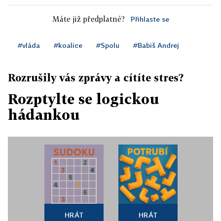
Máte již předplatné?
Přihlaste se
#vláda
#koalice
#Spolu
#Babiš Andrej
Rozrušily vás zprávy a cítíte stres?
Rozptylte se logickou
hádankou
HRÁT
HRÁT