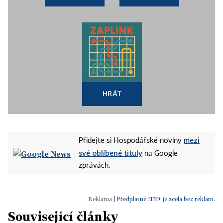
HRÁT
mezi
Přidejte si Hospodářské noviny
své oblíbené tituly
na Google
zprávách.
|
Předplatné HN+ je zcela bez reklam.
Související články