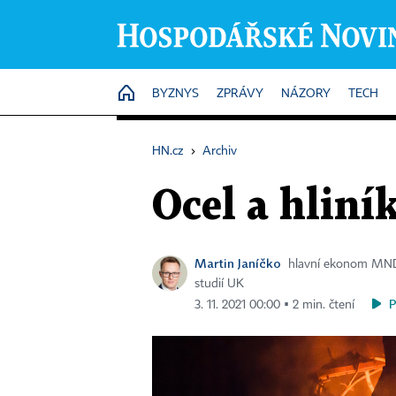
HOME
BYZNYS
ZPRÁVY
NÁZORY
TECH
HN.cz
›
Archiv
Ocel a hliní
Martin Janíčko
hlavní ekonom MND,
studií UK
3. 11. 2021 00:00 ▪ 2 min. čtení