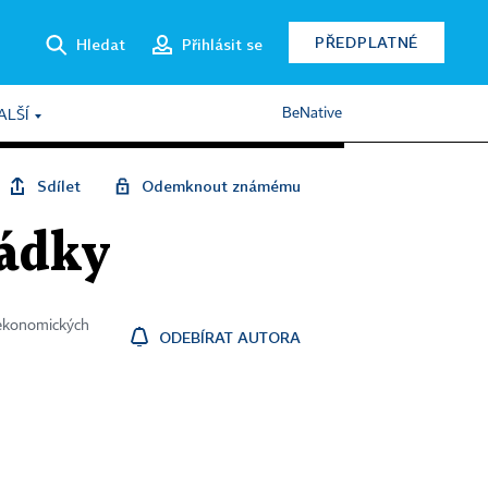
PŘEDPLATNÉ
Hledat
Přihlásit se
BeNative
ALŠÍ
Sdílet
Odemknout známému
hádky
 ekonomických
ODEBÍRAT AUTORA