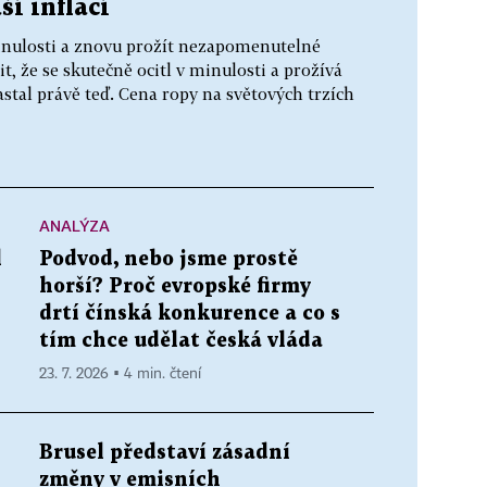
í inflací
minulosti a znovu prožít nezapomenutelné
, že se skutečně ocitl v minulosti a prožívá
stal právě teď. Cena ropy na světových trzích
ANALÝZA
l
Podvod, nebo jsme prostě
horší? Proč evropské firmy
drtí čínská konkurence a co s
tím chce udělat česká vláda
23. 7. 2026 ▪ 4 min. čtení
Brusel představí zásadní
změny v emisních