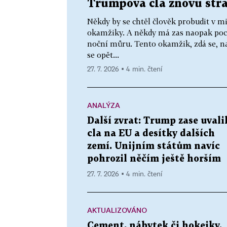
Trumpova cla znovu straš
Někdy by se chtěl člověk probudit v 
okamžiky. A někdy má zas naopak pocit
noční můru. Tento okamžik, zdá se, na
se opět...
27. 7. 2026 ▪ 4 min. čtení
ANALÝZA
Další zvrat: Trump zase uvali
cla na EU a desítky dalších
zemí. Unijním státům navíc
pohrozil něčím ještě horším
27. 7. 2026 ▪ 4 min. čtení
AKTUALIZOVÁNO
Cement, nábytek či hokejky.