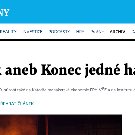
ARCHIV
REALITY
INVESTICE
PODCASTY
HRY
PročNe
D
k aneb Konec jedné 
 působí také na Katedře manažerské ekonomie FPH VŠE a na Institutu
PŘEHRÁT ČLÁNEK