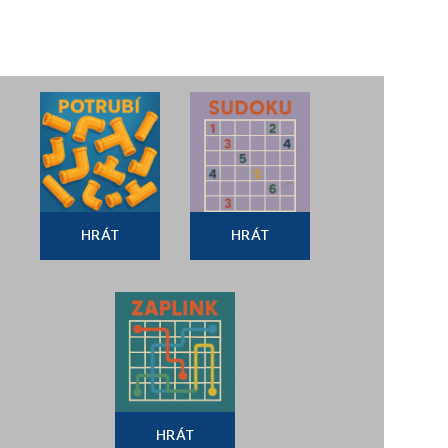
HRÁT
HRÁT
HRÁT