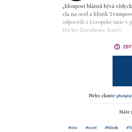
„hloupost bláznů bývá vždyc
cla na ocel a hliník Trumpov
odpovědi z Evropské unie v p
Harley-Davidsony, končí.
ZBÝ
Nebo zkuste
předpla
Máte j
#clo
#ocel
#hliník
#T