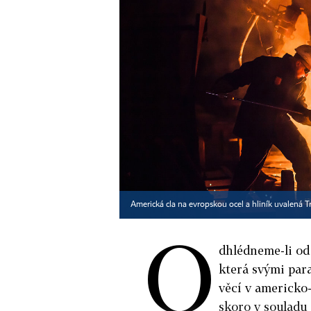
Americká cla na evropskou ocel a hliník uvalená
O
dhlédneme-li od
která svými par
věcí v americko-
skoro v souladu