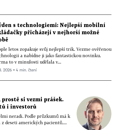
ýden s technologiemi: Nejlepší mobilní
kládačky přicházejí v nejhorší možné
obě
ple letos zopakuje svůj nejlepší trik. Vezme ověřenou
chnologii a nabídne ji jako fantastickou novinku.
rma to v minulosti udělala v...
 8. 2026 ▪ 4 min. čtení
 prostě si vezmi prášek.
tů i investorů
 velmi neradi. Podle průzkumů má k
z deseti amerických pacientů....