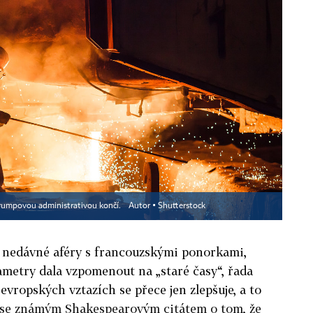
 Trumpovou administrativou končí.
Autor ▪
Shutterstock
 nedávné aféry s francouzskými ponorkami,
ametry dala vzpomenout na „staré časy“, řada
evropských vztazích se přece jen zlepšuje, a to
 se známým Shakespearovým citátem o tom, že