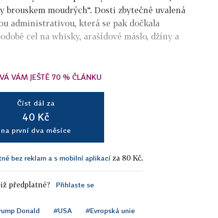
ky brouskem moudrých“. Dosti zbytečně uvalená
ou administrativou, která se pak dočkala
odobě cel na whisky, arašídové máslo, džíny a
VÁ VÁM JEŠTĚ 70 % ČLÁNKU
Číst dál za
40 Kč
na první dva měsíce
za 80 Kč.
tné bez reklam a s mobilní aplikací
iž předplatné?
Přihlaste se
rump Donald
#USA
#Evropská unie