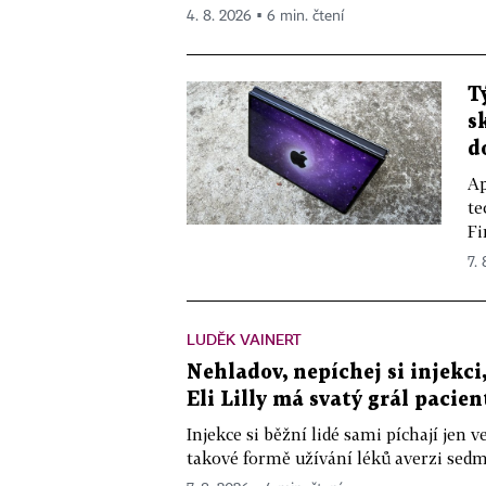
4. 8. 2026 ▪ 6 min. čtení
T
s
d
Ap
te
Fi
7.
LUDĚK VAINERT
Nehladov, nepíchej si injekci,
Eli Lilly má svatý grál pacien
Injekce si běžní lidé sami píchají jen
takové formě užívání léků averzi sedm 