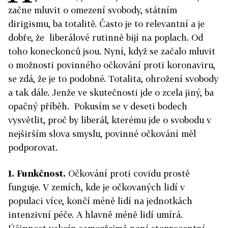
začne mluvit o omezení svobody, státním
dirigismu, ba totalitě. Často je to relevantní a je
dobře, že liberálové rutinně bijí na poplach. Od
toho koneckonců jsou. Nyní, když se začalo mluvit
o možnosti povinného očkování proti koronaviru,
se zdá, že je to podobné. Totalita, ohrožení svobody
a tak dále. Jenže ve skutečnosti jde o zcela jiný, ba
opačný příběh. Pokusím se v deseti bodech
vysvětlit, proč by liberál, kterému jde o svobodu v
nejširším slova smyslu, povinné očkování měl
podporovat.
1. Funkčnost.
Očkování proti covidu prostě
funguje. V zemích, kde je očkovaných lidí v
populaci více, končí méně lidí na jednotkách
intenzivní péče. A hlavně méně lidí umírá.