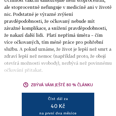
Účinnost vakcín samozřejmě není stoprocentní,
ale stoprocentně nefunguje v medicíně ani v životě
nic. Podstatné je výrazné zvýšení
pravděpodobnosti, že očkovaný nebude mít
závažné komplikace, a snížení pravděpodobnosti,
že nakazí další lidi. Platí nepřímá úměra – čím
více očkovaných, tím méně práce pro pohřební
službu. A pokud uznáme, že život je lepší než smrt a
zdraví lepší než nemoc (například proto, že obojí
otevírá možnosti svobody), nezbývá než povinnému
očkování přitakat.
ZBÝVÁ VÁM JEŠTĚ 80 % ČLÁNKU
Číst dál za
40 Kč
na první dva měsíce