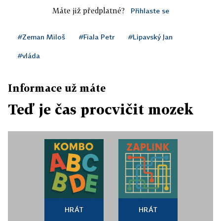
Máte již předplatné?
Přihlaste se
#Zeman Miloš
#Fiala Petr
#Lipavský Jan
#vláda
Informace už máte
Teď je čas procvičit mozek
HRÁT
HRÁT