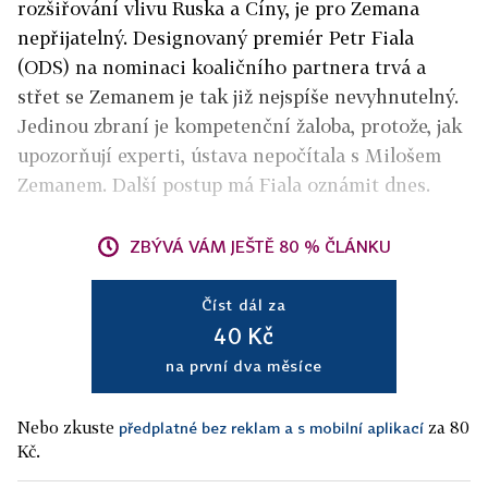
rozšiřování vlivu Ruska a Číny, je pro Zemana
nepřijatelný. Designovaný premiér Petr Fiala
(ODS) na nominaci koaličního partnera trvá a
střet se Zemanem je tak již nejspíše nevyhnutelný.
Jedinou zbraní je kompetenční žaloba, protože, jak
upozorňují experti, ústava nepočítala s Milošem
Zemanem. Další postup má Fiala oznámit dnes.
ZBÝVÁ VÁM JEŠTĚ 80 % ČLÁNKU
Číst dál za
40 Kč
na první dva měsíce
Nebo zkuste
za 80
předplatné bez reklam a s mobilní aplikací
Kč.