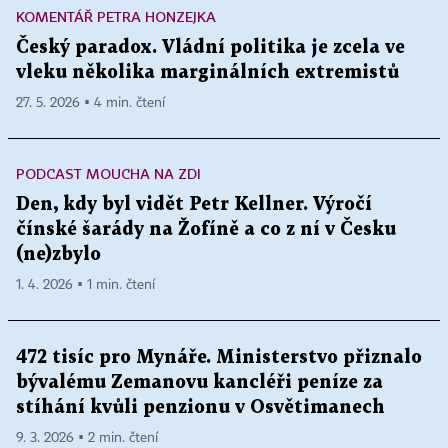
KOMENTÁŘ PETRA HONZEJKA
Český paradox. Vládní politika je zcela ve
vleku několika marginálních extremistů
27. 5. 2026 ▪ 4 min. čtení
PODCAST MOUCHA NA ZDI
Den, kdy byl vidět Petr Kellner. Výročí
čínské šarády na Žofíně a co z ní v Česku
(ne)zbylo
1. 4. 2026 ▪ 1 min. čtení
472 tisíc pro Mynáře. Ministerstvo přiznalo
bývalému Zemanovu kancléři peníze za
stíhání kvůli penzionu v Osvětimanech
9. 3. 2026 ▪ 2 min. čtení