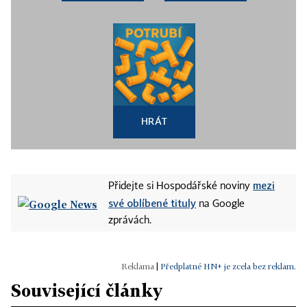
HRÁT
mezi
Přidejte si Hospodářské noviny
své oblíbené tituly
na Google
zprávách.
|
Předplatné HN+ je zcela bez reklam.
Související články