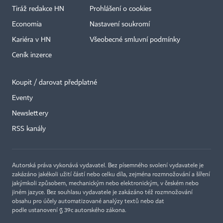
Tiráž redakce HN
Prohlášení o cookies
Economia
Nastavení soukromí
Kariéra v HN
Všeobecné smluvní podmínky
Ceník inzerce
Koupit / darovat předplatné
Eventy
Newslettery
RSS kanály
Autorská práva vykonává vydavatel. Bez písemného svolení vydavatele je
zakázáno jakékoli užití částí nebo celku díla, zejména rozmnožování a šíření
jakýmkoli způsobem, mechanickým nebo elektronickým, v českém nebo
jiném jazyce. Bez souhlasu vydavatele je zakázáno též rozmnožování
obsahu pro účely automatizované analýzy textů nebo dat
podle ustanovení § 39c autorského zákona.