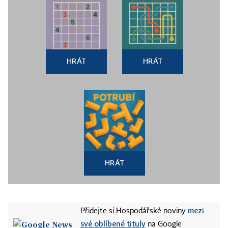
HRÁT
HRÁT
HRÁT
mezi
Přidejte si Hospodářské noviny
své oblíbené tituly
na Google