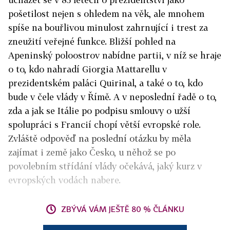
pošetilost nejen s ohledem na věk, ale mnohem
spíše na bouřlivou minulost zahrnující i trest za
zneužití veřejné funkce. Bližší pohled na
Apeninský poloostrov nabídne partii, v níž se hraje
o to, kdo nahradí Giorgia Mattarellu v
prezidentském paláci Quirinal, a také o to, kdo
bude v čele vlády v Římě. A v neposlední řadě o to,
zda a jak se Itálie po podpisu smlouvy o užší
spolupráci s Francií chopí větší evropské role.
Zvláště odpověď na poslední otázku by měla
zajímat i země jako Česko, u něhož se po
povolebním střídání vlády očekává, jaký kurz v
evropských vodách nabere.
ZBÝVÁ VÁM JEŠTĚ 80 % ČLÁNKU