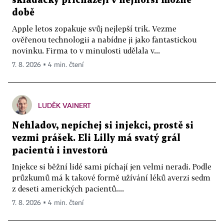
skládačky přicházejí v nejhorší možné
době
Apple letos zopakuje svůj nejlepší trik. Vezme
ověřenou technologii a nabídne ji jako fantastickou
novinku. Firma to v minulosti udělala v...
7. 8. 2026 ▪ 4 min. čtení
LUDĚK VAINERT
Nehladov, nepíchej si injekci, prostě si
vezmi prášek. Eli Lilly má svatý grál
pacientů i investorů
Injekce si běžní lidé sami píchají jen velmi neradi. Podle
průzkumů má k takové formě užívání léků averzi sedm
z deseti amerických pacientů....
7. 8. 2026 ▪ 4 min. čtení