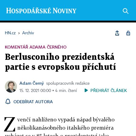
HN.cz
›
Archiv
KOMENTÁŘ ADAMA ČERNÉHO
Berlusconiho prezidentská
partie s evropskou příchutí
Adam Černý
spolupracovník redakce
PŘEHRÁT ČLÁNEK
15. 12. 2021 00:00 ▪ 4 min. čtení
ODEBÍRAT AUTORA
Z
venčí nahlíženo vypadá nápad bývalého
několikanásobného italského premiéra
ucházet se v 85 letech o prezidentství jako