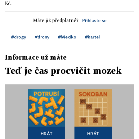
Kč.
Máte již předplatné?
Přihlaste se
#drogy
#drony
#Mexiko
#kartel
Informace už máte
Teď je čas procvičit mozek
HRÁT
HRÁT