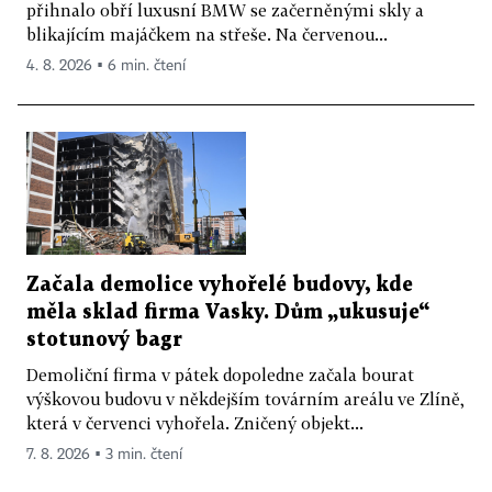
přihnalo obří luxusní BMW se začerněnými skly a
blikajícím majáčkem na střeše. Na červenou...
4. 8. 2026 ▪ 6 min. čtení
Začala demolice vyhořelé budovy, kde
měla sklad firma Vasky. Dům „ukusuje“
stotunový bagr
Demoliční firma v pátek dopoledne začala bourat
výškovou budovu v někdejším továrním areálu ve Zlíně,
která v červenci vyhořela. Zničený objekt...
7. 8. 2026 ▪ 3 min. čtení