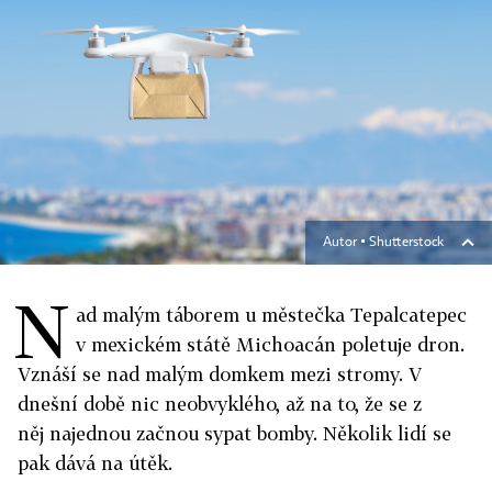
Autor ▪
Shutterstock
N
ad malým táborem u městečka Tepalcatepec
v mexickém státě Michoacán poletuje dron.
Vznáší se nad malým domkem mezi stromy. V
dnešní době nic neobvyklého, až na to, že se z
něj najednou začnou sypat bomby. Několik lidí se
pak dává na útěk.