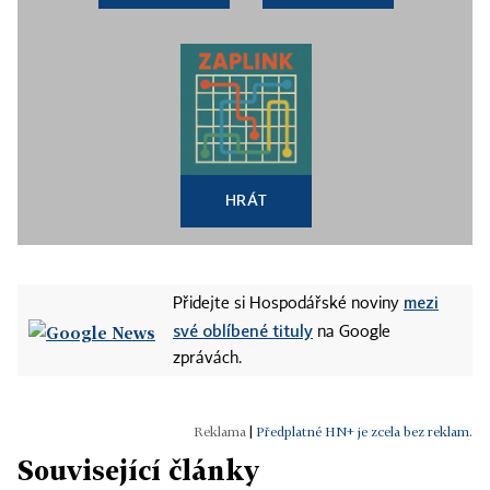
HRÁT
mezi
Přidejte si Hospodářské noviny
své oblíbené tituly
na Google
zprávách.
|
Předplatné HN+ je zcela bez reklam.
Související články