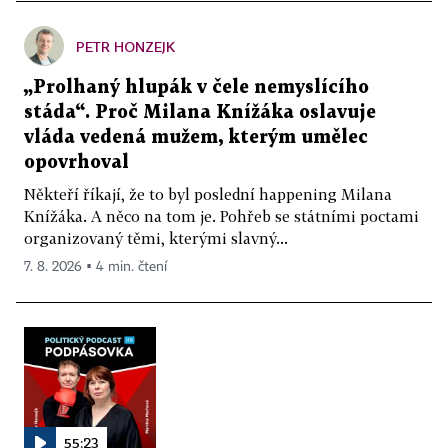
PETR HONZEJK
„Prolhaný hlupák v čele nemyslícího
stáda“. Proč Milana Knížáka oslavuje
vláda vedená mužem, kterým umělec
opovrhoval
Někteří říkají, že to byl poslední happening Milana
Knížáka. A něco na tom je. Pohřeb se státními poctami
organizovaný těmi, kterými slavný...
7. 8. 2026 ▪ 4 min. čtení
55:23