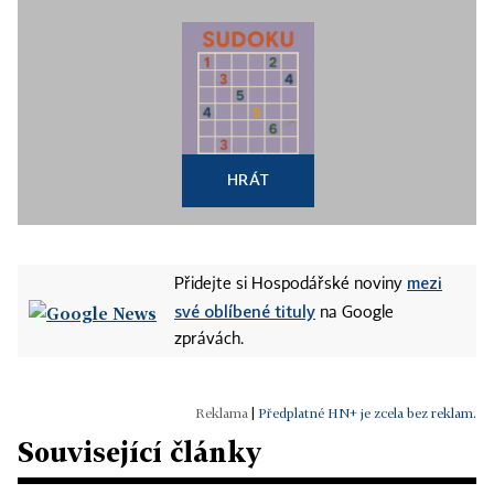
HRÁT
mezi
Přidejte si Hospodářské noviny
své oblíbené tituly
na Google
zprávách.
|
Předplatné HN+ je zcela bez reklam.
Související články