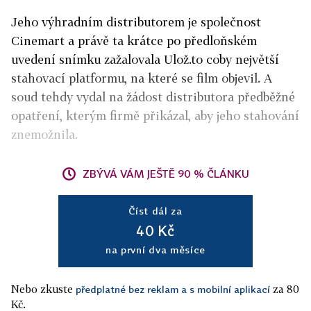
Jeho výhradním distributorem je společnost
Cinemart a právě ta krátce po předloňském
uvedení snímku zažalovala Ulož.to coby největší
stahovací platformu, na které se film objevil. A
soud tehdy vydal na žádost distributora předběžné
opatření, kterým firmě přikázal, aby jeho stahování
znemožnila.
ZBÝVÁ VÁM JEŠTĚ 90 % ČLÁNKU
Číst dál za
40 Kč
na první dva měsíce
Nebo zkuste
za 80
předplatné bez reklam a s mobilní aplikací
Kč.