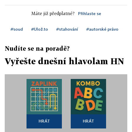
Máte již předplatné?
Přihlaste se
#soud
#Ulož.to
#stahování
#autorské právo
Nudíte se na poradě?
Vyřešte dnešní hlavolam HN
HRÁT
HRÁT