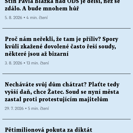
Stín Pavla Blažka nad ODS je delší, než se
zdálo. A bude mnohem hůř
5. 8. 2026 ▪ 4 min. čtení
Proč nám neřekli, že tam je příliv? Spory
kvůli zkažené dovolené často řeší soudy,
některé jsou až bizarní
3. 8. 2026 ▪ 13 min. čtení
Necháváte svůj dům chátrat? Plaťte tedy
vyšší daň, chce Žatec. Soud se nyní města
zastal proti protestujícím majitelům
29. 7. 2026 ▪ 5 min. čtení
Pětimilionová pokuta za diktát