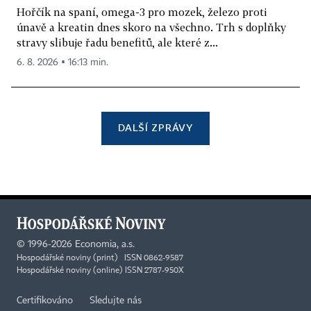
Hořčík na spaní, omega-3 pro mozek, železo proti
únavě a kreatin dnes skoro na všechno. Trh s doplňky
stravy slibuje řadu benefitů, ale které z...
6. 8. 2026 ▪ 16:13 min.
DALŠÍ ZPRÁVY
©
1996-2026
Economia, a.s.
Hospodářské noviny (print) ISSN 0862-9587
Hospodářské noviny (online) ISSN 2787-950X
Certifikováno
Sledujte nás