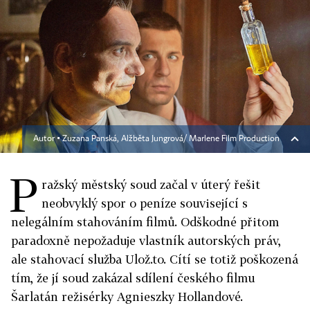
Autor ▪
Zuzana Panská, Alžběta Jungrová/ Marlene Film Production
P
ražský městský soud začal v úterý řešit
neobvyklý spor o peníze související s
nelegálním stahováním filmů. Odškodné přitom
paradoxně nepožaduje vlastník autorských práv,
ale stahovací služba Ulož.to. Cítí se totiž poškozená
tím, že jí soud zakázal sdílení českého filmu
Šarlatán režisérky Agnieszky Hollandové.