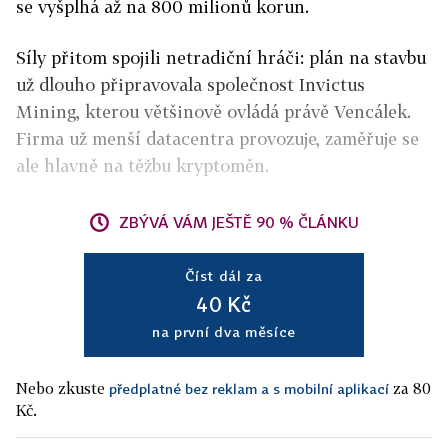
se vyšplhá až na 800 milionů korun.
Síly přitom spojili netradiční hráči: plán na stavbu
už dlouho připravovala společnost Invictus
Mining, kterou většinově ovládá právě Vencálek.
Firma už menší datacentra provozuje, zaměřuje se
ale hlavně na těžbu kryptoměn.
ZBÝVÁ VÁM JEŠTĚ 90 % ČLÁNKU
Číst dál za
40 Kč
na první dva měsíce
Nebo zkuste
za 80
předplatné bez reklam a s mobilní aplikací
Kč.