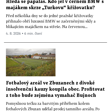
Hledá se papaláš. Kdo jel v černém BMW s
majákem skrze „Turkovu“ křižovatku?
Před několika dny se do jedné pražské křižovatky
přihnalo obří luxusní BMW se začerněnými skly a
blikajícím majáčkem na střeše. Na červenou...
4. 8. 2026 ▪ 6 min. čtení
Fotbalový areál ve Zbuzanech z divoké
insolvenční kauzy koupila obec. Profitovat
z toho bude zejména vymahač Bujnoch
Pomyslnou tečku za barvitým příběhem kolem
fotbalových Zbuzan udělal prodej tamního areálu. Po