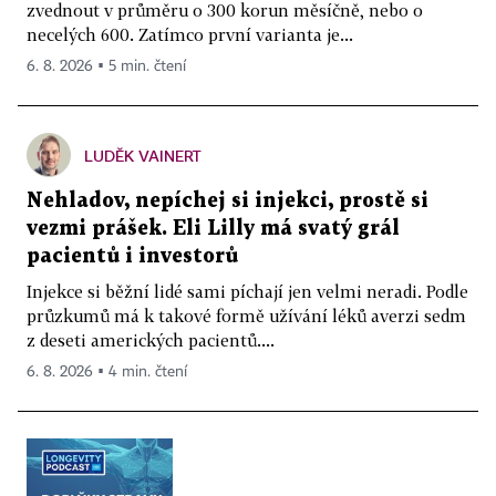
zvednout v průměru o 300 korun měsíčně, nebo o
necelých 600. Zatímco první varianta je...
6. 8. 2026 ▪ 5 min. čtení
LUDĚK VAINERT
Nehladov, nepíchej si injekci, prostě si
vezmi prášek. Eli Lilly má svatý grál
pacientů i investorů
Injekce si běžní lidé sami píchají jen velmi neradi. Podle
průzkumů má k takové formě užívání léků averzi sedm
z deseti amerických pacientů....
6. 8. 2026 ▪ 4 min. čtení