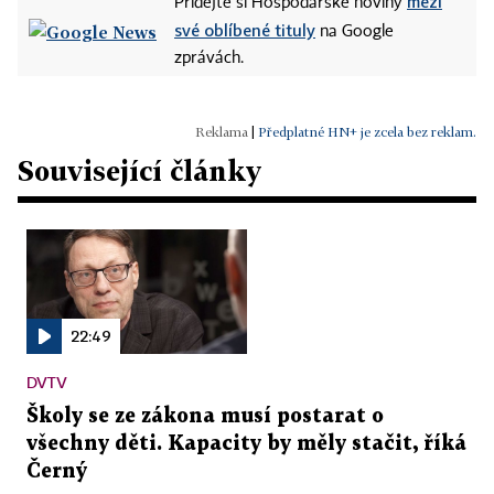
mezi
Přidejte si Hospodářské noviny
své oblíbené tituly
na Google
zprávách.
|
Předplatné HN+ je zcela bez reklam.
Související články
22:49
DVTV
Školy se ze zákona musí postarat o
všechny děti. Kapacity by měly stačit, říká
Černý