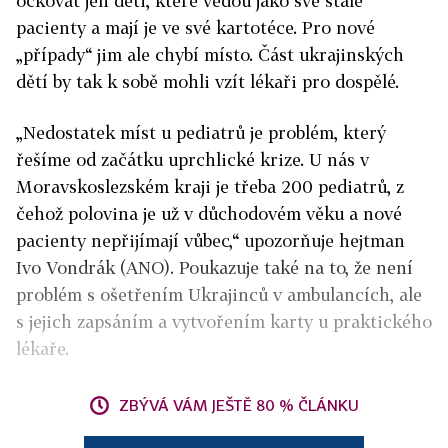
očkovat jen děti, které vedou jako své stálé
pacienty a mají je ve své kartotéce. Pro nové
„případy“ jim ale chybí místo. Část ukrajinských
dětí by tak k sobě mohli vzít lékaři pro dospělé.
„Nedostatek míst u pediatrů je problém, který
řešíme od začátku uprchlické krize. U nás v
Moravskoslezském kraji je třeba 200 pediatrů, z
čehož polovina je už v důchodovém věku a nové
pacienty nepřijímají vůbec,“ upozorňuje hejtman
Ivo Vondrák (ANO). Poukazuje také na to, že není
problém s ošetřením Ukrajinců v ambulancích, ale
s jejich zapsáním a vytvořením karty u praktického
lékaře.
ZBÝVÁ VÁM JEŠTĚ 80 % ČLÁNKU