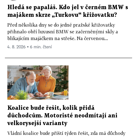
Hledá se papaláš. Kdo jel v černém BMW s
majákem skrze „Turkovu“ křižovatku?
Před několika dny se do jedné pražské křižovatky
přihnalo obří luxusní BMW se začerněnými skly a
blikajícím majáčkem na střeše. Na červenou...
4. 8. 2026 ▪ 6 min. čtení
Koalice bude řešit, kolik přidá
důchodcům. Motoristé neodmítají ani
velkorysejší varianty
Vládní koalice bude příští týden řešit, zda má důchody