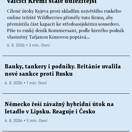
válčící Kreml stále důležitější
Cílené útoky Kyjeva proti skladům největšího ruského
online tržiště Wildberries přiměly tuto firmu, aby
přemístila část kapacit ke středoasijskému sousedovi.
Píše to ruský deník Kommersant, podle kterého podnik
vlastněný Taťjanou Kimovou poptává...
6. 8. 2026 ▪ 3 min. čtení
Banky, tankery i podniky. Británie uvalila
nové sankce proti Rusku
6. 8. 2026 ▪ 1 min. čtení
Německo řeší závažný hybridní útok na
letadlo v Lipsku. Reaguje i Česko
6. 8. 2026 ▪ 5 min. čtení