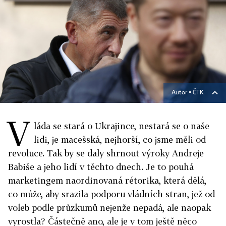
Autor ▪
ČTK
V
láda se stará o Ukrajince, nestará se o naše
lidi, je macešská, nejhorší, co jsme měli od
revoluce. Tak by se daly shrnout výroky Andreje
Babiše a jeho lidí v těchto dnech. Je to pouhá
marketingem naordinovaná rétorika, která dělá,
co může, aby srazila podporu vládních stran, jež od
voleb podle průzkumů nejenže nepadá, ale naopak
vyrostla? Částečně ano, ale je v tom ještě něco