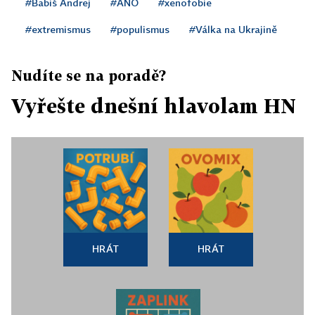
#Babiš Andrej
#ANO
#xenofobie
#extremismus
#populismus
#Válka na Ukrajině
Nudíte se na poradě?
Vyřešte dnešní hlavolam HN
HRÁT
HRÁT