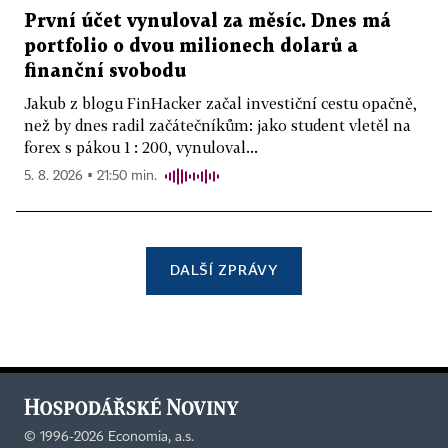
První účet vynuloval za měsíc. Dnes má
portfolio o dvou milionech dolarů a
finanční svobodu
Jakub z blogu FinHacker začal investiční cestu opačně,
než by dnes radil začátečníkům: jako student vletěl na
forex s pákou 1 : 200, vynuloval...
5. 8. 2026 ▪ 21:50 min.
DALŠÍ ZPRÁVY
©
1996-2026
Economia, a.s.