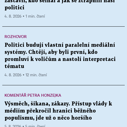
zastavil, kdo selhal a jak se ztrapnili naši
politici
4. 8. 2026 ▪ 1 min. čtení
ROZHOVOR
Politici budují vlastní paralelní mediální
systémy. Chtějí, aby byli první, kdo
promluví k voličům a nastolí interpretaci
tématu
4. 8. 2026 ▪ 12 min. čtení
KOMENTÁŘ PETRA HONZEJKA
Výsměch, šikana, zákazy. Přístup vlády k
médiím překročil hranici běžného
populismu, jde už o něco horšího
5. 8. 2026 ▪ 5 min. čtení