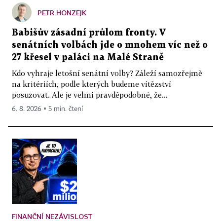
PETR HONZEJK
Babišův zásadní průlom fronty. V
senátních volbách jde o mnohem víc než o
27 křesel v paláci na Malé Straně
Kdo vyhraje letošní senátní volby? Záleží samozřejmě
na kritériích, podle kterých budeme vítězství
posuzovat. Ale je velmi pravděpodobné, že...
6. 8. 2026 ▪ 5 min. čtení
FINANČNÍ NEZÁVISLOST