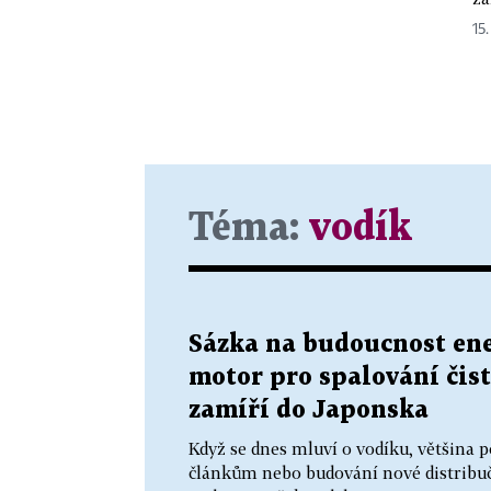
15.
Téma:
vodík
Sázka na budoucnost ene
motor pro spalování čis
zamíří do Japonska
Když se dnes mluví o vodíku, většina 
článkům nebo budování nové distribučn