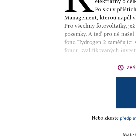
elektrárny o ce
Polsku v příštíc
Management, kterou napůl vl
Pro všechny fotovoltaiky, jež
pozemky. A teď pro ně našel 
fond Hydrogen 2 zaměřující s
fondu kvalifikovaných inves
ZBÝ
Nebo zkuste
předpla
Máte j