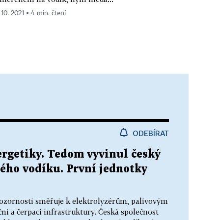
 10. 2021 ▪ 4 min. čtení
ODEBÍRAT
rgetiky. Tedom vyvinul český
tého vodíku. První jednotky
pozornosti směřuje k elektrolyzérům, palivovým
í a čerpací infrastruktury. Česká společnost