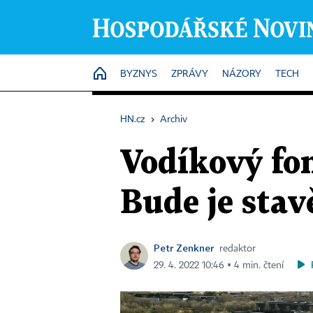
HOME
BYZNYS
ZPRÁVY
NÁZORY
TECH
HN.cz
›
Archiv
Vodíkový fon
Bude je sta
Petr Zenkner
redaktor
29. 4. 2022 10:46 ▪ 4 min. čtení