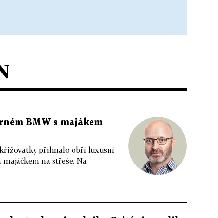
N
 černém BMW s majákem
 křižovatky přihnalo obří luxusní
m majáčkem na střeše. Na