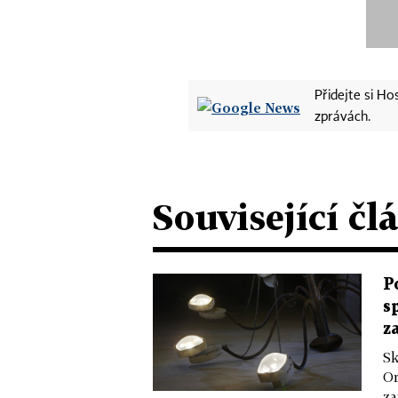
Přidejte si H
zprávách.
Související čl
P
s
z
Sk
Or
za