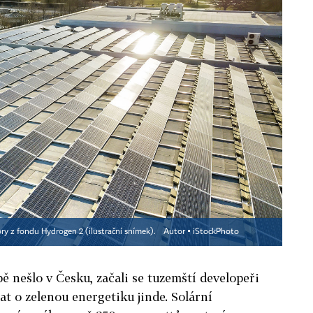
tory z fondu Hydrogen 2 (ilustrační snímek).
Autor ▪
iStockPhoto
ě nešlo v Česku, začali se tuzemští developeři
mat o zelenou energetiku jinde. Solární