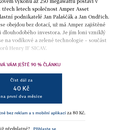
lkovém výkonu a
ž 250 meg
awattů postaví v
h
třech letech společnost Amper Asset
astní podnikatelé Jan Palaščák a Jan Ondřich.
 se obejdou bez dotací, už má Amper zajištěné
i dlouhodobého investora. Je jím loni vzniklý
e na vodíkové a zelené technologie – součást
torů Henry IF SICAV.
VÁ VÁM JEŠTĚ 90 % ČLÁNKU
Číst dál za
40 Kč
na první dva měsíce
za 80 Kč.
tné bez reklam a s mobilní aplikací
iž předplatné?
Přihlaste se