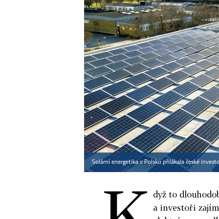
Solární energetika v Polsku přilákala české inves
K
dyž to dlouhodob
a investoři zají