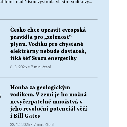
ablonci nad Nisou vyvinula vlastní vodíkový...
Česko chce upravit evropská
pravidla pro „zelenost“
plynu. Vodíku pro chystané
elektrárny nebude dostatek,
říká šéf Svazu energetiky
6. 3. 2026 ▪ 7 min. čtení
Honba za geologickým
vodíkem. V zemi je ho možná
k
nevyčerpatelné množství, v
jeho revoluční potenciál věří
i Bill Gates
22. 12. 2025 ▪ 7 min. čtení