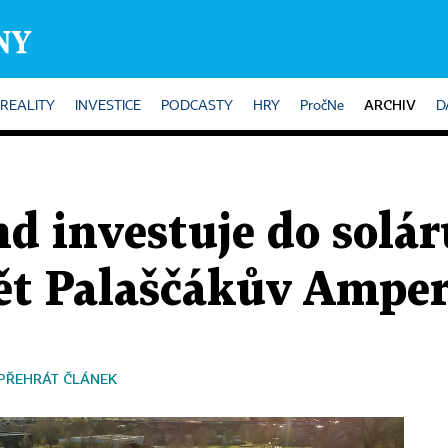
ARCHIV
REALITY
INVESTICE
PODCASTY
HRY
PročNe
D
d investuje do solár
vět Palaščákův Ampe
PŘEHRÁT ČLÁNEK