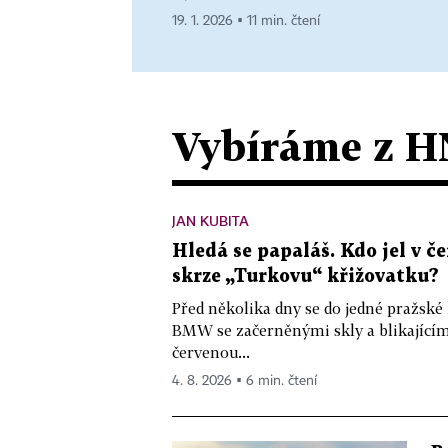
19. 1. 2026 ▪ 11 min. čtení
Vybíráme z H
JAN KUBITA
Hledá se papaláš. Kdo jel v
skrze „Turkovu“ křižovatku?
Před několika dny se do jedné pražské
BMW se začerněnými skly a blikající
červenou...
4. 8. 2026 ▪ 6 min. čtení