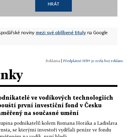
HRÁT
mezi své oblíbené tituly
ospodářské noviny
na Google
|
Předplatné HN+ je zcela bez reklam.
ánky
odnikatelé ve vodíkových technologiích
pouští první investiční fond v Česku
aměřený na současné umění
upina podnikatelů kolem Romana Horáka a Ladislava
nsta, se kterými investoři vydělali peníze ve fondu
měřeném na vodík, nyní hledá...