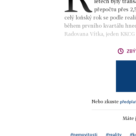
letech byly trans
přepočtu přes 2,5
celý loňský rok se podle real
během prvního kvartálu hned
Radovana Vítka, jeden KKCG
ZBÝ
Nebo zkuste
předpla
Máte j
#nemovitosti
#reality
#k