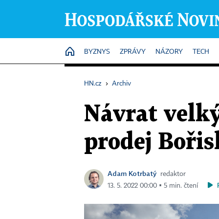
HOME
BYZNYS
ZPRÁVY
NÁZORY
TECH
HN.cz
›
Archiv
Návrat velký
prodej Bořis
Adam Kotrbatý
redaktor
13. 5. 2022 00:00 ▪ 5 min. čtení