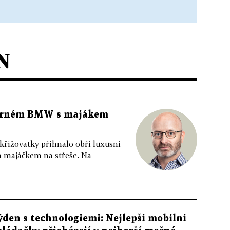
N
 černém BMW s majákem
 křižovatky přihnalo obří luxusní
m majáčkem na střeše. Na
ýden s technologiemi: Nejlepší mobilní