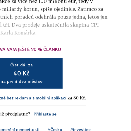
akce za více než 100 milionů eur, tedy v
 miliardy korun, spíše ojedinělé. Zatímco za
itních poradců odehrála pouze jedna, letos jen
 tři. Dva prodeje uskutečnila skupina CPI
 Karla Komárka.
VÁ VÁM JEŠTĚ 90 % ČLÁNKU
Číst dál za
40 Kč
na první dva měsíce
za 80 Kč.
tné bez reklam a s mobilní aplikací
iž předplatné?
Přihlaste se
omerční nemovitosti
#Česko
#investice