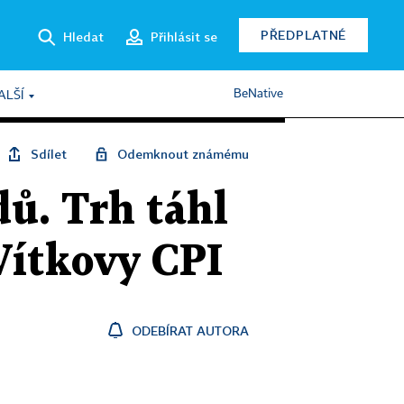
PŘEDPLATNÉ
Hledat
Přihlásit se
BeNative
ALŠÍ
Sdílet
Odemknout známému
dů. Trh táhl
Vítkovy CPI
ODEBÍRAT AUTORA