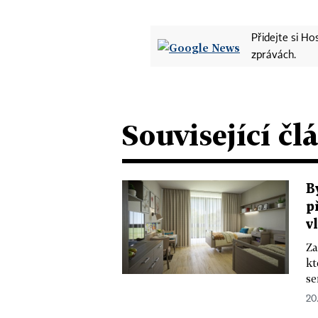
Přidejte si H
zprávách.
Související čl
B
p
v
Za
kt
se
20