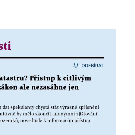
sti
ODEBÍRAT
atastru? Přístup k citlivým
zákon ale nezasáhne jen
 dat spekulanty chystá stát výrazné zpřísnění
initivně by mělo skončit anonymní zjišťování
 pozemků, nově bude k informacím přístup