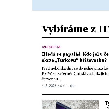
Vybíráme z H
JAN KUBITA
Hledá se papaláš. Kdo jel v
skrze „Turkovu“ křižovatku?
Před několika dny se do jedné pražské
BMW se začerněnými skly a blikající
červenou...
4. 8. 2026 ▪ 6 min. čtení
T