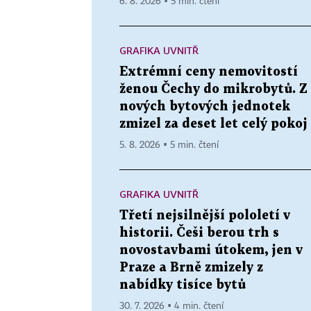
6. 8. 2026 ▪ 5 min. čtení
GRAFIKA UVNITŘ
Extrémní ceny nemovitostí
ženou Čechy do mikrobytů. Z
nových bytových jednotek
zmizel za deset let celý pokoj
5. 8. 2026 ▪ 5 min. čtení
GRAFIKA UVNITŘ
Třetí nejsilnější pololetí v
historii. Češi berou trh s
novostavbami útokem, jen v
Praze a Brně zmizely z
nabídky tisíce bytů
30. 7. 2026 ▪ 4 min. čtení