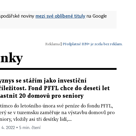
mezi své oblíbené tituly
ospodářské noviny
na Google
|
Předplatné HN+ je zcela bez reklam.
ánky
yznys se stářím jako investiční
říležitost. Fond PFFL chce do deseti let
lastnit 20 domovů pro seniory
tímco do letošního února své peníze do fondu PFFL,
erý se v tuzemsku zaměřuje na výstavbu domovů pro
niory, vložily asi tři desítky lidí,...
. 4. 2022 ▪ 5 min. čtení