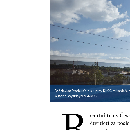
Bořislavka: Prodej sídla skupiny KKCG miliardáře 
Autor ▪
BoysPlayNice-KKCG
R
ealitní trh v Čes
čtvrtletí za pos