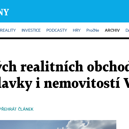
ARCHIV
REALITY
INVESTICE
PODCASTY
HRY
PročNe
D
ch realitních obcho
lavky i nemovitostí 
PŘEHRÁT ČLÁNEK