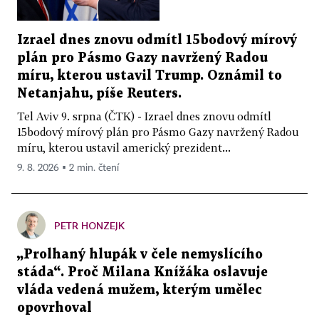
Izrael dnes znovu odmítl 15bodový mírový
plán pro Pásmo Gazy navržený Radou
míru, kterou ustavil Trump. Oznámil to
Netanjahu, píše Reuters.
Tel Aviv 9. srpna (ČTK) - Izrael dnes znovu odmítl
15bodový mírový plán pro Pásmo Gazy navržený Radou
míru, kterou ustavil americký prezident...
9. 8. 2026 ▪ 2 min. čtení
PETR HONZEJK
„Prolhaný hlupák v čele nemyslícího
stáda“. Proč Milana Knížáka oslavuje
vláda vedená mužem, kterým umělec
opovrhoval