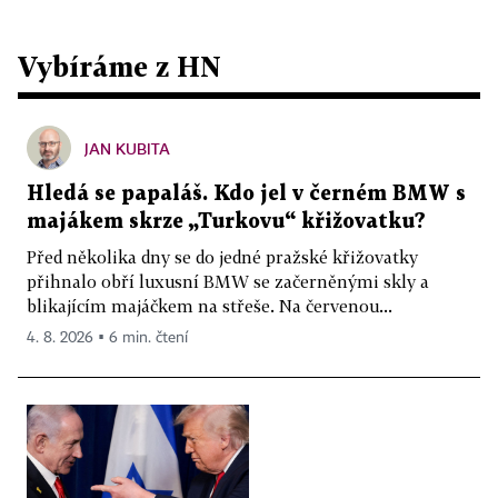
Vybíráme z HN
JAN KUBITA
Hledá se papaláš. Kdo jel v černém BMW s
majákem skrze „Turkovu“ křižovatku?
Před několika dny se do jedné pražské křižovatky
přihnalo obří luxusní BMW se začerněnými skly a
blikajícím majáčkem na střeše. Na červenou...
4. 8. 2026 ▪ 6 min. čtení