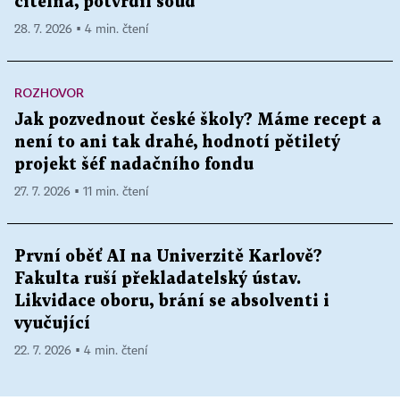
citelná, potvrdil soud
28. 7. 2026 ▪ 4 min. čtení
ROZHOVOR
Jak pozvednout české školy? Máme recept a
není to ani tak drahé, hodnotí pětiletý
projekt šéf nadačního fondu
27. 7. 2026 ▪ 11 min. čtení
První oběť AI na Univerzitě Karlově?
Fakulta ruší překladatelský ústav.
Likvidace oboru, brání se absolventi i
vyučující
22. 7. 2026 ▪ 4 min. čtení