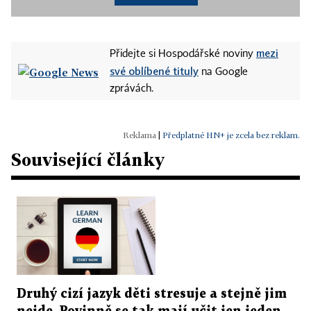
mezi
Přidejte si Hospodářské noviny
své oblíbené tituly
na Google
zprávách.
|
Předplatné HN+ je zcela bez reklam.
Související články
Druhý cizí jazyk děti stresuje a stejně jim