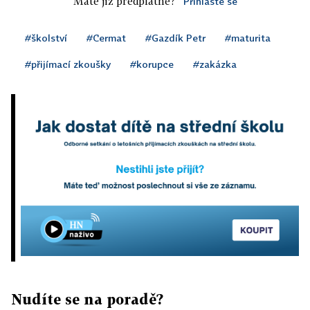
Máte již předplatné?
Přihlaste se
#školství
#Cermat
#Gazdík Petr
#maturita
#přijímací zkoušky
#korupce
#zakázka
Nudíte se na poradě?