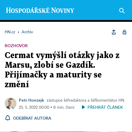
HN.cz
›
Archiv
ROZHOVOR
Cermat vymýšlí otázky jako z
Marsu, zlobí se Gazdík.
Přijímačky a maturity se
změní
Petr Honzejk
zástupce šéfredaktora a šéfkomentátor HN
PŘEHRÁT ČLÁNEK
25. 5. 2022 00:00 ▪ 8 min. čtení
ODEBÍRAT AUTORA