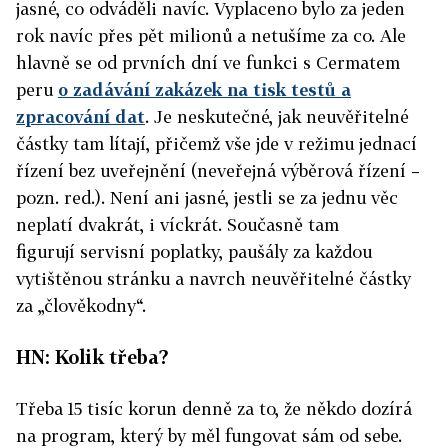
jasné, co odváděli navíc. Vyplaceno bylo za jeden
rok navíc přes pět milionů a netušíme za co.
Ale
hlavně se od prvních dní ve funkci s Cermatem
peru
o zadávání zakázek na tisk testů a
zpracování dat
. Je neskutečné, jak neuvěřitelné
částky tam lítají, přičemž vše jde v režimu jednací
řízení bez uveřejnění (neveřejná výběrová řízení –
pozn. red.). Není ani jasné, jestli se za jednu věc
neplatí dvakrát, i víckrát. Současně tam
figurují servisní poplatky, paušály za každou
vytištěnou stránku a navrch neuvěřitelné částky
za „člověkodny“.
HN: Kolik třeba?
Třeba 15 tisíc korun denně za to, že někdo dozírá
na program, který by měl fungovat sám od sebe.