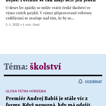
nejde. Povinně se tak mají učit jen jeden
O deset let zpátky se může vrátit české školství ve
výuce cizích jazyků. V rámci připravované reformy
vzdělávání se uvažuje nad tím, že by se...
5. 4. 2022 ▪ 4 min. čtení
Téma:
školství
ODEBÍRAT
GLOSA PETRA HONZEJKA
Premiér Andrej Babiš je stále víc z
formy. Když nepozná, kdy má odejít,