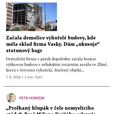
Začala demolice vyhořelé budovy, kde
měla sklad firma Vasky. Dům „ukusuje“
stotunový bagr
Demoliční firma v pátek dopoledne začala bourat
výškovou budovu v někdejším továrním areálu ve Zlíně,
která v červenci vyhořela. Zničený objekt...
7. 8. 2026 ▪ 3 min. čtení
PETR HONZEJK
„Prolhaný hlupák v čele nemyslícího