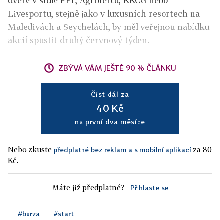
dveře v sídle PPF, Agrofertu, KKCG nebo
Livesportu, stejně jako v luxusních resortech na
Maledivách a Seychelách, by měl veřejnou nabídku
akcií spustit druhý červnový týden.
ZBÝVÁ VÁM JEŠTĚ 90 % ČLÁNKU
Číst dál za
40 Kč
na první dva měsíce
Nebo zkuste
za 80
předplatné bez reklam a s mobilní aplikací
Kč.
Máte již předplatné?
Přihlaste se
#burza
#start