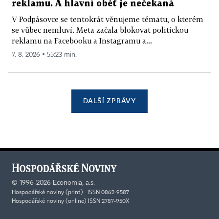
reklamu. A hlavní oběť je nečekaná
V Podpásovce se tentokrát věnujeme tématu, o kterém
se vůbec nemluví. Meta začala blokovat politickou
reklamu na Facebooku a Instagramu a...
7. 8. 2026 ▪ 55:23 min.
DALŠÍ ZPRÁVY
©
1996-2026
Economia, a.s.
Hospodářské noviny (print) ISSN 0862-9587
Hospodářské noviny (online) ISSN 2787-950X