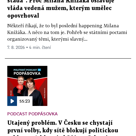
stáda“. Proč Milana Knížáka oslavuje
vláda vedená mužem, kterým umělec
opovrhoval
Někteří říkají, že to byl poslední happening Milana
Knížáka. A něco na tom je. Pohřeb se státními poctami
organizovaný těmi, kterými slavný...
7. 8. 2026 ▪ 4 min. čtení
55:23
PODCAST PODPÁSOVKA
Utajený problém. V Česku se chystají
první volby, kdy sítě blokují politickou