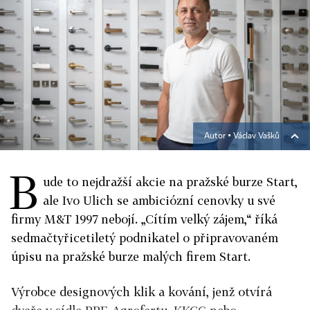
Autor ▪
Václav Vašků
B
ude to nejdražší akcie na pražské burze Start,
ale Ivo Ulich se ambiciózní cenovky u své
firmy M&T 1997 nebojí. „Cítím velký zájem,“ říká
sedmačtyřicetiletý podnikatel o připravovaném
úpisu na pražské burze malých firem Start.
Výrobce designových klik a kování, jenž otvírá