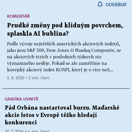
ODEBÍRAT
KOMENTÁŘ
Prudké změny pod klidným povrchem,
splaskla AI bublina?
Podle vývoje největších amerických akciových indexů,
jako jsou S&P 500, Dow Jones či Nasdaq Composite, se
na akciových trzích v posledních týdnech nic
významného neděje. Pokud se ale zaměříme na
korejský akciový index KOSPI, který je o více než...
5. 8. 2026 ▪ 2 min. čtení
GRAFIKA UVNITŘ
Pád Orbána nastartoval burzu. Maďarské
akcie letos v Evropě těžko hledají
konkurenci
30. 7. 2026 ▪ 4 min. čtení