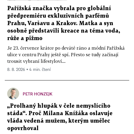
Pařížská značka vybrala pro globální
předpremiéru exkluzivních parfémů
Prahu, Varšavu a Krakov. Matka a syn
osobně představili kreace na téma voda,
růže a pižmo
Je 23. července krátce po deváté ráno a módní Pařížská
ulice v centru Prahy ještě spí. Přesto se tudy začínají
trousit vybraní lifestyloví...
8. 8. 2026 ▪ 4 min. čtení
PETR HONZEJK
„Prolhaný hlupák v čele nemyslícího
stáda“. Proč Milana Knížáka oslavuje
vláda vedená mužem, kterým umělec
opovrhoval