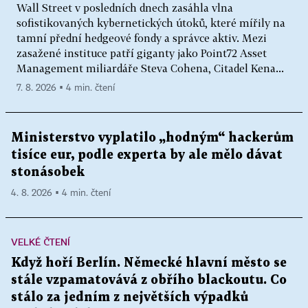
Wall Street v posledních dnech zasáhla vlna
sofistikovaných kybernetických útoků, které mířily na
tamní přední hedgeové fondy a správce aktiv. Mezi
zasažené instituce patří giganty jako Point72 Asset
Management miliardáře Steva Cohena, Citadel Kena...
7. 8. 2026 ▪ 4 min. čtení
Ministerstvo vyplatilo „hodným“ hackerům
tisíce eur, podle experta by ale mělo dávat
stonásobek
4. 8. 2026 ▪ 4 min. čtení
VELKÉ ČTENÍ
Když hoří Berlín. Německé hlavní město se
stále vzpamatovává z obřího blackoutu. Co
stálo za jedním z největších výpadků