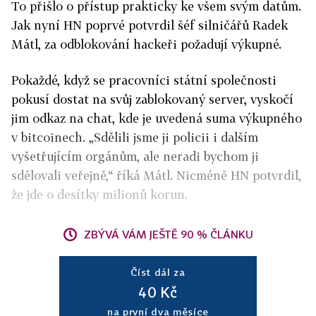
To přišlo o přístup prakticky ke všem svým datům.
Jak nyní HN poprvé potvrdil šéf silničářů Radek
Mátl, za odblokování hackeři požadují výkupné.
Pokaždé, když se pracovníci
státní společnosti
pokusí dostat na svůj zablokovaný server, vyskočí
jim odkaz na chat, kde je uvedená suma výkupného
v bitcoinech. „Sdělili jsme ji policii i dalším
vyšetřujícím orgánům, ale neradi bychom ji
sdělovali veřejně,“ říká Mátl. Nicméně HN potvrdil,
že jde o desítky milionů korun.
ZBÝVÁ VÁM JEŠTĚ 90 % ČLÁNKU
Číst dál za
40 Kč
na první dva měsíce