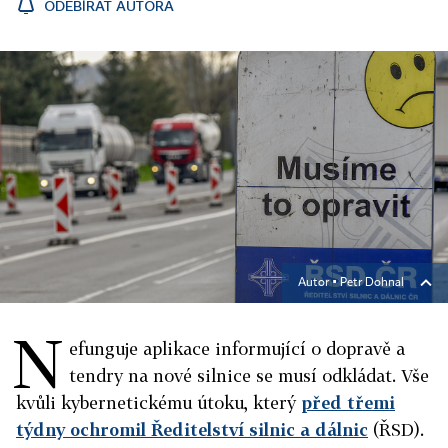
ODEBÍRAT AUTORA
Autor ▪
Petr Dohnal
N
efunguje aplikace informující o dopravě a
tendry na nové silnice se musí odkládat. Vše
kvůli kybernetickému útoku, který
před třemi
týdny ochromil Ředitelství silnic a dálnic
(ŘSD).