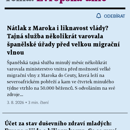
ODEBÍRAT
Nátlak z Maroka i liknavost vlády?
Tajná služba několikrát varovala
španělské úřady před velkou migrační
vlnou
Španělská tajná služba minulý měsíc několikrát
varovala ministerstvo vnitra před možností velké
migrační vlny z Maroka do Ceuty, která leží na
severoafrickém pobřeží a kam ve čtvrtek minulého
týdne vtrhlo na 50.000 běženců. S odvoláním na své
zdroje...
3. 8. 2026 ▪ 3 min. čtení
Účet za stav duševního zdraví mladých: