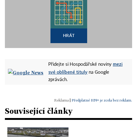
HRÁT
mezi
Přidejte si Hospodářské noviny
své oblíbené tituly
na Google
zprávách.
|
Předplatné HN+ je zcela bez reklam.
Související články