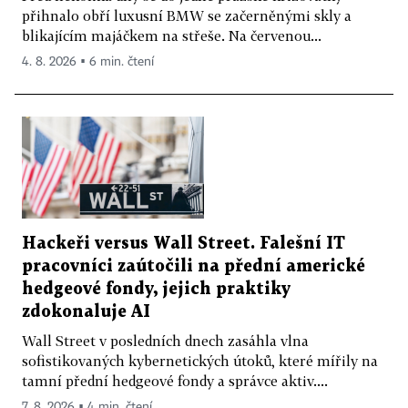
přihnalo obří luxusní BMW se začerněnými skly a
blikajícím majáčkem na střeše. Na červenou...
4. 8. 2026 ▪ 6 min. čtení
Hackeři versus Wall Street. Falešní IT
pracovníci zaútočili na přední americké
hedgeové fondy, jejich praktiky
zdokonaluje AI
Wall Street v posledních dnech zasáhla vlna
sofistikovaných kybernetických útoků, které mířily na
tamní přední hedgeové fondy a správce aktiv....
7. 8. 2026 ▪ 4 min. čtení