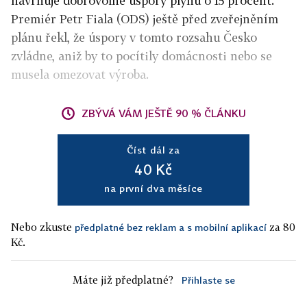
navrhuje dobrovolné úspory plynu o 15 procent.
Premiér Petr Fiala (ODS) ještě před zveřejněním
plánu řekl, že úspory v tomto rozsahu Česko
zvládne, aniž by to pocítily domácnosti nebo se
musela omezovat výroba.
ZBÝVÁ VÁM JEŠTĚ 90 % ČLÁNKU
Číst dál za
40 Kč
na první dva měsíce
Nebo zkuste
za 80
předplatné bez reklam a s mobilní aplikací
Kč.
Máte již předplatné?
Přihlaste se