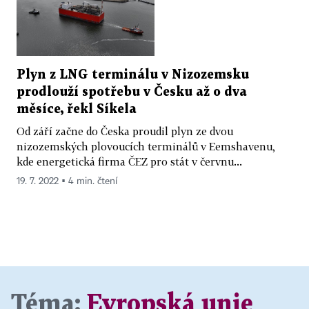
Plyn z LNG terminálu v Nizozemsku
prodlouží spotřebu v Česku až o dva
měsíce, řekl Síkela
Od září začne do Česka proudil plyn ze dvou
nizozemských plovoucích terminálů v Eemshavenu,
kde energetická firma ČEZ pro stát v červnu...
19. 7. 2022 ▪ 4 min. čtení
Téma:
Evropská unie