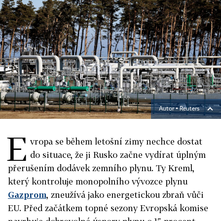
Autor ▪
Reuters
E
vropa se během letošní zimy nechce dostat
do situace, že ji Rusko začne vydírat úplným
přerušením dodávek zemního plynu. Ty Kreml,
který kontroluje monopolního vývozce plynu
Gazprom
, zneužívá jako energetickou zbraň vůči
EU. Před začátkem topné sezony Evropská komise