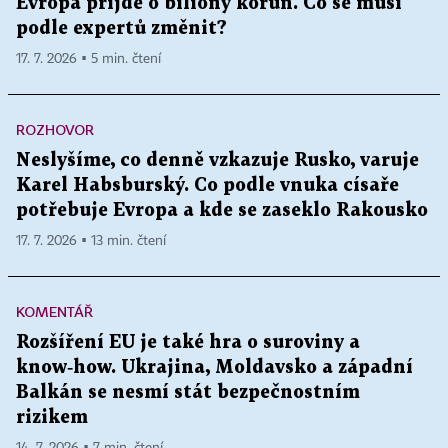
Evropa přijde o biliony korun. Co se musí
podle expertů změnit?
17. 7. 2026 ▪ 5 min. čtení
ROZHOVOR
Neslyšíme, co denně vzkazuje Rusko, varuje
Karel Habsburský. Co podle vnuka císaře
potřebuje Evropa a kde se zaseklo Rakousko
17. 7. 2026 ▪ 13 min. čtení
KOMENTÁŘ
Rozšíření EU je také hra o suroviny a
know‑how. Ukrajina, Moldavsko a západní
Balkán se nesmí stát bezpečnostním
rizikem
14. 7. 2026 ▪ 7 min. čtení