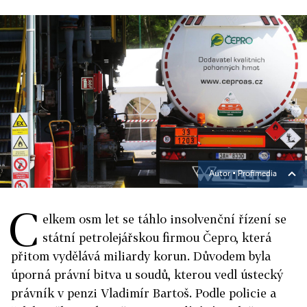
Autor ▪
Profimedia
C
elkem osm let se táhlo insolvenční řízení se
státní petrolejářskou firmou Čepro, která
přitom vydělává miliardy korun. Důvodem byla
úporná právní bitva u soudů, kterou vedl ústecký
právník v penzi Vladimír Bartoš. Podle policie a