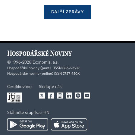
DALŠÍ ZPRÁVY
©
1996-2026
Economia, a.s.
Hospodářské noviny (print) ISSN 0862-9587
Hospodářské noviny (online) ISSN 2787-950X
Certifikováno
Sledujte nás
Stáhněte si aplikaci HN