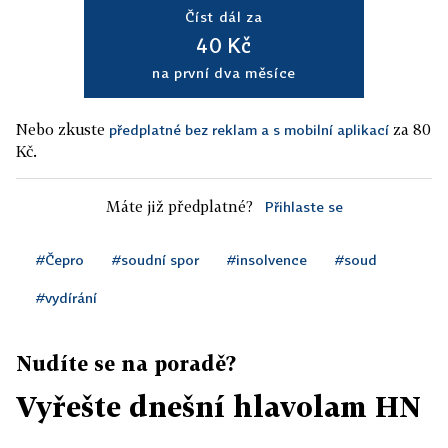
Číst dál za
40 Kč
na první dva měsíce
Nebo zkuste
za 80
předplatné bez reklam a s mobilní aplikací
Kč.
Máte již předplatné?
Přihlaste se
#Čepro
#soudní spor
#insolvence
#soud
#vydírání
Nudíte se na poradě?
Vyřešte dnešní hlavolam HN