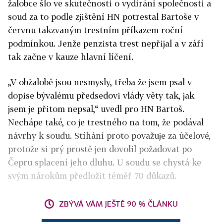
žalobce šlo ve skutečnosti o vydírání společnosti a
soud za to podle zjištění HN potrestal Bartoše v
červnu takzvaným trestním příkazem roční
podmínkou. Jenže penzista trest nepřijal a v září
tak začne v kauze hlavní líčení.
„V obžalobě jsou nesmysly, třeba že jsem psal v
dopise bývalému předsedovi vlády věty tak, jak
jsem je přitom nepsal,“ uvedl pro HN Bartoš.
Nechápe také, co je trestného na tom, že podával
návrhy k soudu. Stíhání proto považuje za účelové,
protože si prý prostě jen dovolil požadovat po
Čepru splacení jeho dluhu. U soudu se chystá ke
svým nárokům předložit téměř 70 důkazů.
ZBÝVÁ VÁM JEŠTĚ 90 % ČLÁNKU