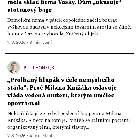
měla sklad firma Vasky. Dům „ukusuje“
stotunový bagr
Demoliční firma v pátek dopoledne začala bourat
výškovou budovu v někdejším továrním areálu ve Zlíně,
která v červenci vyhořela. Zničený objekt...
7. 8. 2026 ▪ 3 min. čtení
PETR HONZEJK
„Prolhaný hlupák v čele nemyslícího
stáda“. Proč Milana Knížáka oslavuje
vláda vedená mužem, kterým umělec
opovrhoval
Někteří říkají, že to byl poslední happening Milana
Knížáka. A něco na tom je. Pohřeb se státními poctami
organizovaný těmi, kterými slavný...
7. 8. 2026 ▪ 4 min. čtení