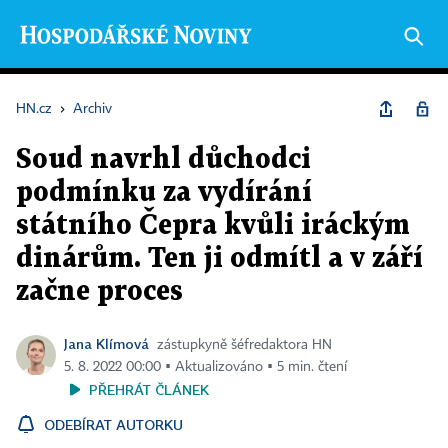
HN.cz
›
Archiv
Soud navrhl důchodci
podmínku za vydírání
státního Čepra kvůli iráckým
dinárům. Ten ji odmítl a v září
začne proces
Jana Klímová
zástupkyně šéfredaktora HN
5. 8. 2022 00:00 ▪ Aktualizováno ▪ 5 min. čtení
PŘEHRÁT ČLÁNEK
ODEBÍRAT AUTORKU