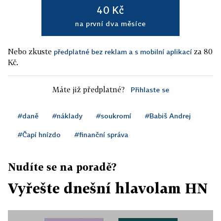
40 Kč
na první dva měsíce
Nebo zkuste
za 80
předplatné bez reklam a s mobilní aplikací
Kč.
Máte již předplatné?
Přihlaste se
#daně
#náklady
#soukromí
#Babiš Andrej
#Čapí hnízdo
#finanční správa
Nudíte se na poradě?
Vyřešte dnešní hlavolam HN