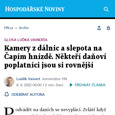
HN.cz
›
Archiv
GLOSA LUĎKA VAINERTA
Kamery z dálnic a slepota na
Čapím hnízdě. Někteří daňoví
poplatníci jsou si rovnější
Luděk Vainert
komentátor HN
PŘEHRÁT ČLÁNEK
8. 8. 2022 00:00 ▪ 2 min. čtení
ODEBÍRAT AUTORA
P
odvádět na daních se nevyplácí. Zvlášť když