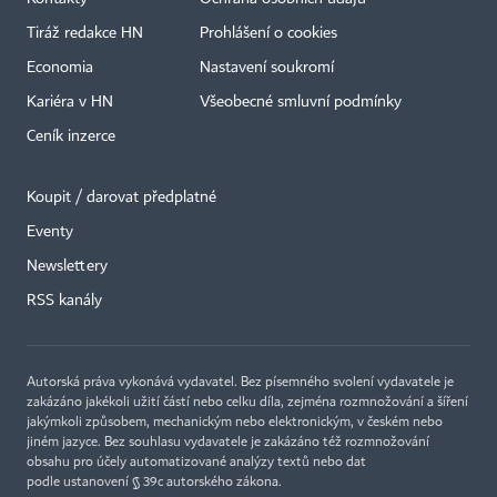
Tiráž redakce HN
Prohlášení o cookies
Economia
Nastavení soukromí
Kariéra v HN
Všeobecné smluvní podmínky
Ceník inzerce
Koupit / darovat předplatné
Eventy
Newslettery
RSS kanály
Autorská práva vykonává vydavatel. Bez písemného svolení vydavatele je
zakázáno jakékoli užití částí nebo celku díla, zejména rozmnožování a šíření
jakýmkoli způsobem, mechanickým nebo elektronickým, v českém nebo
jiném jazyce. Bez souhlasu vydavatele je zakázáno též rozmnožování
obsahu pro účely automatizované analýzy textů nebo dat
podle ustanovení § 39c autorského zákona.