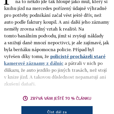
na to někdo jde tak hloupě jako muž, který si
knihu jízd na mercedes pořízený údajně výhradně
pro potřeby podnikání začal vést ještě dřív, než
auto podle faktury koupil. A ani další jeho záznamy
neměly zrovna silný vztah k realitě. Na
tomto banálním podvodu, jímž si zvyšují náklady
a snižují daně mnozí nepoctivci, je ale zajímavé, jak
byla berňáku nápomocna policie. Případ byl
vyřešen díky tomu, že
policisté procházeli staré
kamerové záznamy z dálnic
a pátrali v nich po
důkazu, že auto jezdilo po jiných trasách, než stojí
v knize jízd. A takovou důslednost nepamatují ani
zkušení daňaři.
ZBÝVÁ VÁM JEŠTĚ 70 % ČLÁNKU
Číst dál za