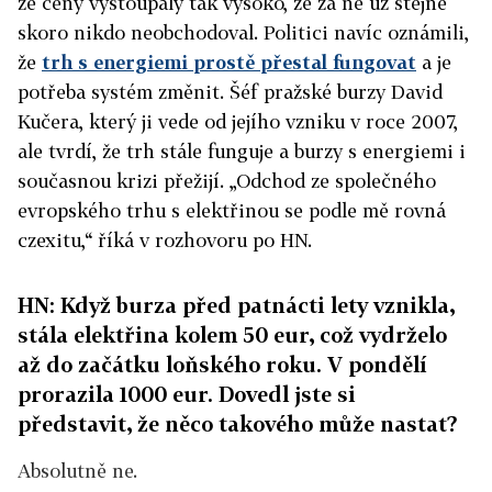
že ceny vystoupaly tak vysoko, že za ně už stejně
skoro nikdo neobchodoval. Politici navíc oznámili,
že
trh s energiemi prostě přestal fungovat
a je
potřeba systém změnit. Šéf pražské burzy David
Kučera, který ji vede od jejího vzniku v roce 2007,
ale tvrdí, že trh stále funguje a burzy s energiemi i
současnou krizi přežijí. „Odchod ze společného
evropského trhu s elektřinou se podle mě rovná
czexitu,“ říká v rozhovoru po HN.
HN: Když burza před patnácti lety vznikla,
stála elektřina kolem 50 eur, což vydrželo
až do začátku loňského roku. V pondělí
prorazila 1000 eur. Dovedl jste si
představit, že něco takového může nastat?
Absolutně ne.