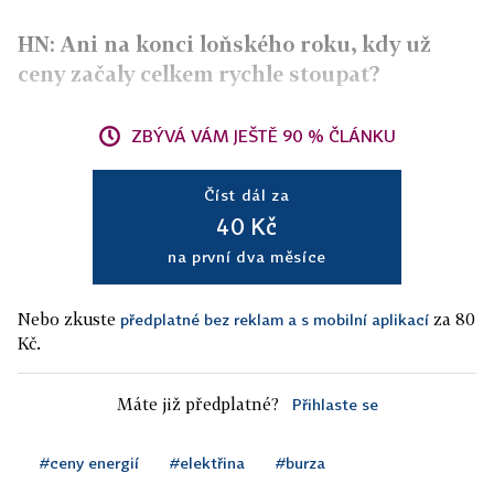
HN: Ani na konci loňského roku, kdy už
ceny začaly celkem rychle stoupat?
ZBÝVÁ VÁM JEŠTĚ 90 % ČLÁNKU
Číst dál za
40 Kč
na první dva měsíce
Nebo zkuste
za 80
předplatné bez reklam a s mobilní aplikací
Kč.
Máte již předplatné?
Přihlaste se
#ceny energií
#elektřina
#burza