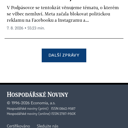
V Podpásovce se tentokrát věnujeme tématu, o kterém
se vůbec nemluví. Meta začala blokovat politickou
reklamu na Facebooku a Instagramu a...
7. 8. 2026 ▪ 55:23 min.
DALŠÍ ZPRÁVY
©
1996-2026
Economia, a.s.
Hospodářské noviny (print) ISSN 0862-9587
Hospodářské noviny (online) ISSN 2787-950X
Certifikováno
Sledujte nás