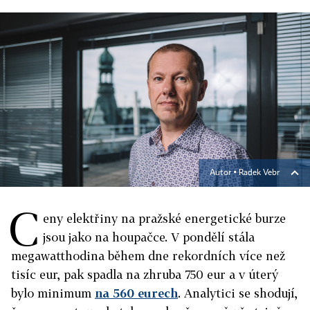
Autor ▪
Radek Vebr
C
eny elektřiny na pražské energetické burze
jsou jako na houpačce. V pondělí stála
megawatthodina během dne rekordních více než
tisíc eur, pak spadla na zhruba 750 eur a v úterý
bylo minimum
na 560 eurech
. Analytici se shodují,