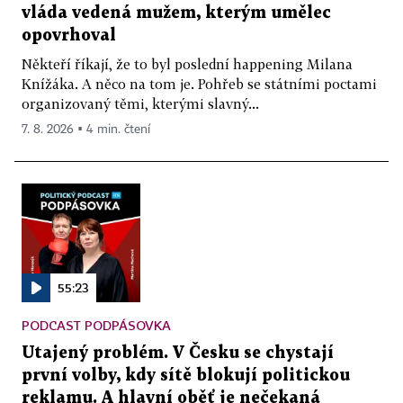
vláda vedená mužem, kterým umělec
opovrhoval
Někteří říkají, že to byl poslední happening Milana
Knížáka. A něco na tom je. Pohřeb se státními poctami
organizovaný těmi, kterými slavný...
7. 8. 2026 ▪ 4 min. čtení
55:23
PODCAST PODPÁSOVKA
Utajený problém. V Česku se chystají
první volby, kdy sítě blokují politickou
reklamu. A hlavní oběť je nečekaná