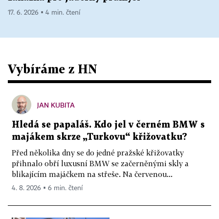
17. 6. 2026 ▪ 4 min. čtení
Vybíráme z HN
JAN KUBITA
Hledá se papaláš. Kdo jel v černém BMW s
majákem skrze „Turkovu“ křižovatku?
Před několika dny se do jedné pražské křižovatky
přihnalo obří luxusní BMW se začerněnými skly a
blikajícím majáčkem na střeše. Na červenou...
4. 8. 2026 ▪ 6 min. čtení