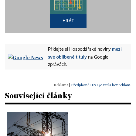
HRÁT
mezi
Přidejte si Hospodářské noviny
své oblíbené tituly
na Google
zprávách.
|
Předplatné HN+ je zcela bez reklam.
Související články