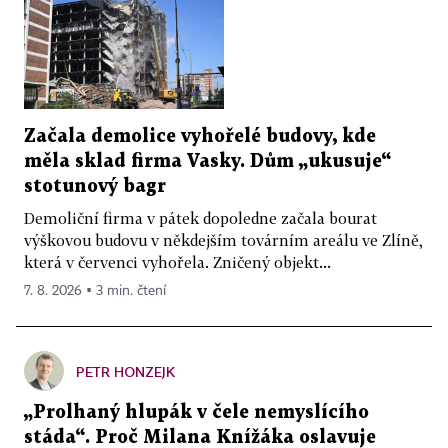
Začala demolice vyhořelé budovy, kde
měla sklad firma Vasky. Dům „ukusuje“
stotunový bagr
Demoliční firma v pátek dopoledne začala bourat
výškovou budovu v někdejším továrním areálu ve Zlíně,
která v červenci vyhořela. Zničený objekt...
7. 8. 2026 ▪ 3 min. čtení
PETR HONZEJK
„Prolhaný hlupák v čele nemyslícího
stáda“. Proč Milana Knížáka oslavuje