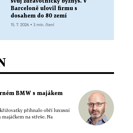
svůj zdravotnický byznys. V
Barceloně ulovil firmu s
dosahem do 80 zemí
15. 7. 2026 ▪ 3 min. čtení
N
 černém BMW s majákem
 křižovatky přihnalo obří luxusní
m majáčkem na střeše. Na