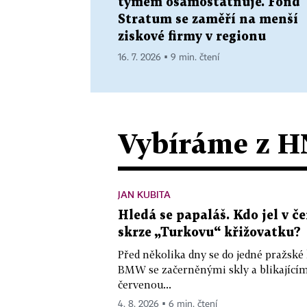
týmem osamostatňuje. Fond
Stratum se zaměří na menší
ziskové firmy v regionu
16. 7. 2026 ▪ 9 min. čtení
Vybíráme z H
JAN KUBITA
Hledá se papaláš. Kdo jel v
skrze „Turkovu“ křižovatku?
Před několika dny se do jedné pražské
BMW se začerněnými skly a blikající
červenou...
4. 8. 2026 ▪ 6 min. čtení