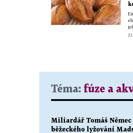
k
En
el
je
23
Téma:
fúze a akv
Miliardář Tomáš Němec 
běžeckého lyžování Mads