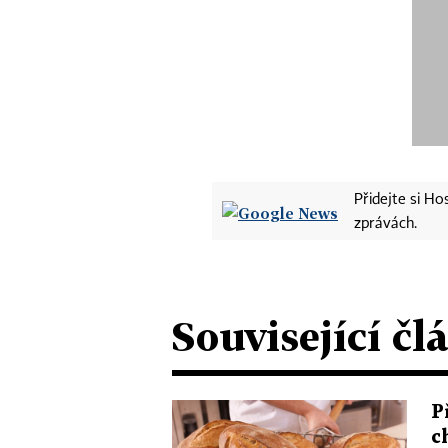
Přidejte si H
zprávách.
Související čl
P
c