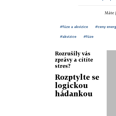
Máte j
#fúze a akvizice
#ceny energ
#akvizice
#fúze
Rozrušily vás
zprávy a cítíte
stres?
Rozptylte se
logickou
hádankou