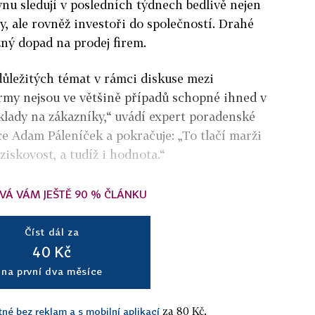
ynu sledují v posledních týdnech bedlivě nejen
, ale rovněž investoři do společností. Drahé
zný dopad na prodej firem.
 důležitých témat v rámci diskuse mezi
irmy nejsou ve většině případů schopné ihned v
klady na zákazníky,“ uvádí expert poradenské
e Adam Páleníček a pokračuje: „To tlačí marži
 ziskovost, a tudíž i hodnota.“
VÁ VÁM JEŠTĚ 90 % ČLÁNKU
Číst dál za
40 Kč
na první dva měsíce
za 80 Kč.
tné bez reklam a s mobilní aplikací