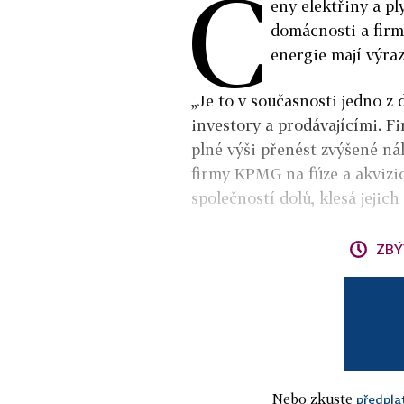
C
eny elektřiny a pl
domácnosti a firmy
energie mají výra
„Je to v současnosti jedno z
investory a prodávajícími. F
plné výši přenést zvýšené ná
firmy KPMG na fúze a akvizic
společností dolů, klesá jejich
ZBÝ
Nebo zkuste
předpla