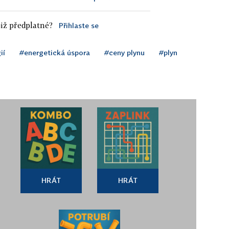
iž předplatné?
Přihlaste se
ií
#energetická úspora
#ceny plynu
#plyn
HRÁT
HRÁT