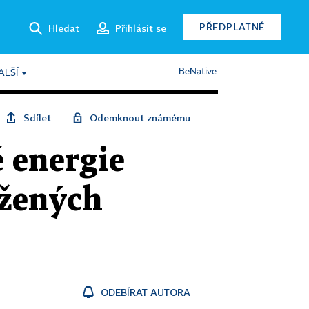
PŘEDPLATNÉ
Hledat
Přihlásit se
BeNative
ALŠÍ
Sdílet
Odemknout známému
 energie
ožených
ODEBÍRAT AUTORA