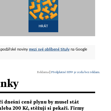
HRÁT
mezi své oblíbené tituly
ospodářské noviny
na Google
|
Předplatné HN+ je zcela bez reklam.
ánky
ři dnešní ceně plynu by musel stát
hleba 200 Kč, stěžují si pekaři. Firmy