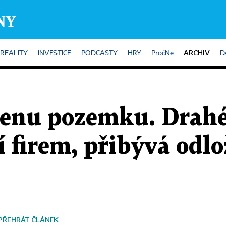
ARCHIV
REALITY
INVESTICE
PODCASTY
HRY
PročNe
D
cenu pozemku. Drahé
í firem, přibývá odl
PŘEHRÁT ČLÁNEK