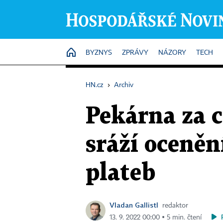
HOME
BYZNYS
ZPRÁVY
NÁZORY
TECH
HN.cz
›
Archiv
Pekárna za 
sráží oceněn
plateb
Vladan Gallistl
redaktor
13. 9. 2022 00:00 ▪ 5 min. čtení