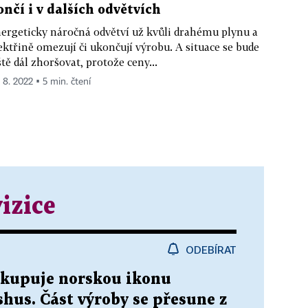
ončí i v dalších odvětvích
ergeticky náročná odvětví už kvůli drahému plynu a
ektřině omezují či ukončují výrobu. A situace se bude
ště dál zhoršovat, protože ceny...
. 8. 2022 ▪ 5 min. čtení
izice
ODEBÍRAT
kupuje norskou ikonu
hus. Část výroby se přesune z