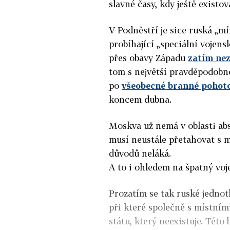
slavné časy, kdy ještě existov
V Podněstří je sice ruská „m
probíhající „speciální vojensk
přes obavy Západu
zatím nez
tom s největší pravděpodobno
po
všeobecné branné pohot
koncem dubna.
Moskva už nemá v oblasti abs
musí neustále přetahovat s m
důvodů neláká.
A to i ohledem na špatný vo
Prozatím se tak ruské jednot
při které společně s místními
státu, který neexistuje. Této 