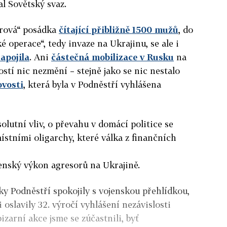
al Sovětský svaz.
írová“ posádka
čítající přibližně 1500 mužů
, do
é operace“, tedy invaze na Ukrajinu, se ale i
apojila
. Ani
částečná mobilizace v Rusku
na
stí nic nezmění – stejně jako se nic nestalo
ovosti
, která byla v Podněstří vyhlášena
olutní vliv, o převahu v domácí politice se
ístními oligarchy, které válka z finančních
jenský výkon agresorů na Ukrajině.
ky Podněstří spokojily s vojenskou přehlídkou
,
 oslavily 32. výročí vyhlášení nezávislosti
bizarní akce jsme se zúčastnili, byť