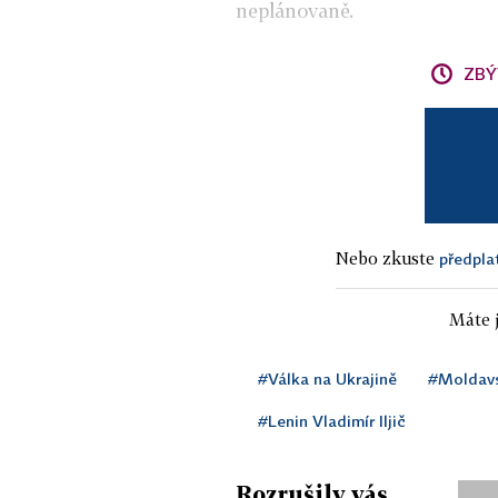
neplánovaně.
ZBÝ
Nebo zkuste
předpla
Máte j
#Válka na Ukrajině
#Moldav
#Lenin Vladimír Iljič
Rozrušily vás