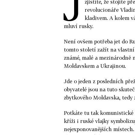
J
zjistíte, že stojíte
revolucionáře Vladim
kladivem. A kolem vá
mluví rusky.
Není ovšem potřeba jet do Rus
tomto století zažít na vlastní
známé, malé
a mezinárodně 
Moldavskem a Ukrajinou.
Jde o jeden z posledních př
obyvatelé jsou na tuto skutečn
zbytkového Moldavska, tedy z
Potkáte tu tak
komunistické s
kříži i ruské vlajky symboliz
nejexponovanějších místech.