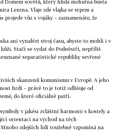
 před Domem sovětů, který hlídá mohutná busta
ira Lenina. Vlaje zde vlajka se srpem a
s projede vůz s vojáky – zaznamenáte, že
ka ani vynalézt stroj času, abyste to mohli i v
 kůži. Stačí se vydat do Podněstří, nepříliš
neuznané
separatistické republiky sevřené
eživších skanzenů komunismu v Evropě.
A jeho
ost hrdí – právě to je totiž odlišuje od
emě, do které oficiálně patří.
ymboly v jakési zvláštní harmonii s kostely a
ující orientaci na východ na těch
 Mnoho zdejších lidí toužebně vzpomíná na