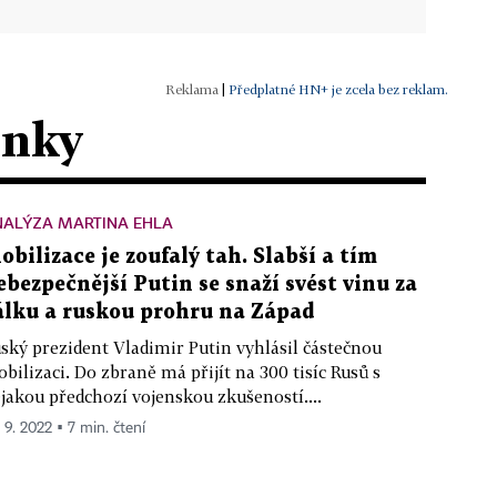
|
Předplatné HN+ je zcela bez reklam.
ánky
NALÝZA MARTINA EHLA
obilizace je zoufalý tah. Slabší a tím
ebezpečnější Putin se snaží svést vinu za
álku a ruskou prohru na Západ
ský prezident Vladimir Putin vyhlásil částečnou
bilizaci. Do zbraně má přijít na 300 tisíc Rusů s
jakou předchozí vojenskou zkušeností....
. 9. 2022 ▪ 7 min. čtení