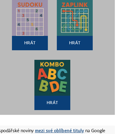
HRÁT
HRÁT
HRÁT
mezi své oblíbené tituly
ospodářské noviny
na Google