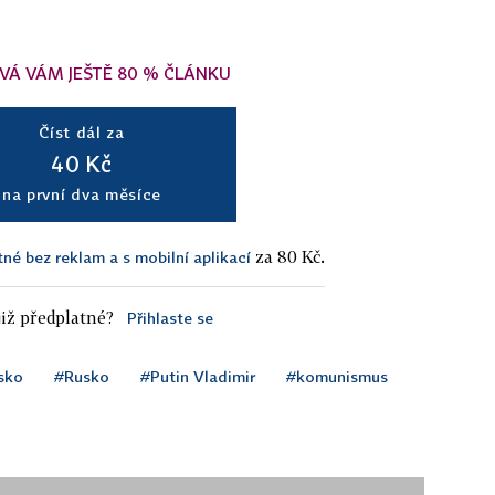
VÁ VÁM JEŠTĚ 80 % ČLÁNKU
Číst dál za
40 Kč
na první dva měsíce
za 80 Kč.
tné bez reklam a s mobilní aplikací
iž předplatné?
Přihlaste se
sko
#Rusko
#Putin Vladimir
#komunismus