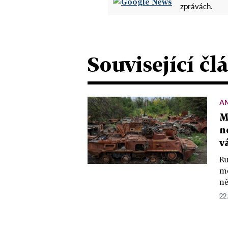
zprávách.
Související čl
A
M
n
v
Ru
mo
ně
22