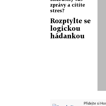
zprávy a cítíte
stres?
Rozptylte se
logickou
hádankou
Přidejte si H