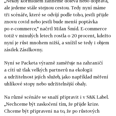
„Někdy kormidlem zahneme doleva nebo doprava,
ale jedeme stále stejnou cestou. Tedy nyní máme
tři scénáře, které se odvíjí podle toho, jestli přijde
znovu covid nebo jestli bude menší poptávka
po e‑commerce,“ načrtl Milan Šmíd. E‑commerce
totiž v minulých letech rostla o 20 procent, kdežto
nyní je růst mnohem nižší, a snížil se tedy i objem
zásilek Zásilkovny.
Nyní se Packeta výrazně zaměřuje na zahraničí
a cítí už tlak velkých partnerů na ekologii
a udržitelnost jejích služeb, jako například měření
uhlíkové stopy nebo udržitelnější obaly.
Na různé scénáře se snaží připravit i v S&K Label.
„Nechceme být zaskočení tím, že přijde krize.
Chceme být připraveni na to, že po růstových