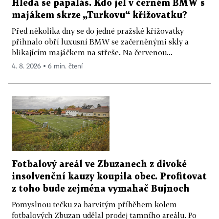
Hledá se papaláš. Kdo jel v černém BMW s
majákem skrze „Turkovu“ křižovatku?
Před několika dny se do jedné pražské křižovatky
přihnalo obří luxusní BMW se začerněnými skly a
blikajícím majáčkem na střeše. Na červenou...
4. 8. 2026 ▪ 6 min. čtení
Fotbalový areál ve Zbuzanech z divoké
insolvenční kauzy koupila obec. Profitovat
z toho bude zejména vymahač Bujnoch
Pomyslnou tečku za barvitým příběhem kolem
fotbalových Zbuzan udělal prodej tamního areálu. Po