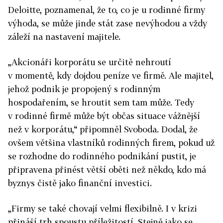
Deloitte, poznamenal, že to, co je u rodinné firmy
výhoda, se může jinde stát zase nevýhodou a vždy
záleží na nastavení majitele.
„Akcionáři korporátu se určitě nehroutí
v momentě, kdy dojdou peníze ve firmě. Ale majitel,
jehož podnik je propojený s rodinným
hospodařením, se hroutit sem tam může. Tedy
v rodinné firmě může být občas situace vážnější
než v korporátu,“ připomněl Svoboda. Dodal, že
ovšem většina vlastníků rodinných firem, pokud už
se rozhodne do rodinného podnikání pustit, je
připravena přinést větší oběti než někdo, kdo má
byznys čistě jako finanční investici.
„Firmy se také chovají velmi flexibilně. I v krizi
přináší trh spoustu příležitostí. Stejně jako se