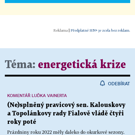
|
Předplatné HN+ je zcela bez reklam.
Téma:
energetická krize
ODEBÍRAT
KOMENTÁŘ LUĎKA VAINERTA
(Ne)splněný pravicový sen. Kalouskovy
a Topolánkovy rady Fialově vládě čtyři
roky poté
Prázdniny roku 2022 měly daleko do okurkové sezony.