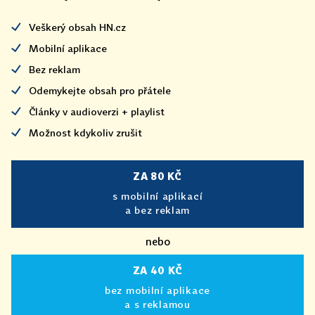
Veškerý obsah HN.cz
Mobilní aplikace
Bez reklam
Odemykejte obsah pro přátele
Články v audioverzi + playlist
Možnost kdykoliv zrušit
ZA 80 KČ
s mobilní aplikací
a bez reklam
nebo
ZA 40 KČ
bez mobilní aplikace
a s reklamou