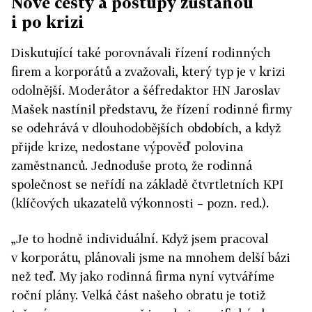
Nové cesty a postupy zůstanou
i po krizi
Diskutující také porovnávali řízení rodinných
firem a korporátů a zvažovali, který typ je v krizi
odolnější. Moderátor a šéfredaktor HN Jaroslav
Mašek nastínil představu, že řízení rodinné firmy
se odehrává v dlouhodobějších obdobích, a když
přijde krize, nedostane výpověď polovina
zaměstnanců. Jednoduše proto, že rodinná
společnost se neřídí na základě čtvrtletních KPI
(klíčových ukazatelů výkonnosti – pozn. red.).
„Je to hodně individuální. Když jsem pracoval
v korporátu, plánovali jsme na mnohem delší bázi
než teď. My jako rodinná firma nyní vytváříme
roční plány. Velká část našeho obratu je totiž