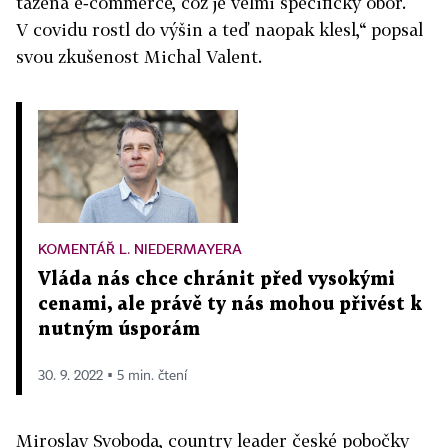
tažená e‑commerce, což je velmi specifický obor.
V covidu rostl do výšin a teď naopak klesl,“ popsal
svou zkušenost Michal Valent.
KOMENTÁŘ L. NIEDERMAYERA
Vláda nás chce chránit před vysokými
cenami, ale právě ty nás mohou přivést k
nutným úsporám
30. 9. 2022 ▪ 5 min. čtení
Miroslav Svoboda, country leader české pobočky