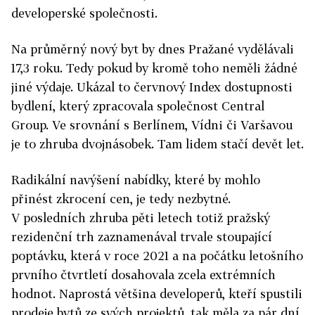
developerské společnosti.
Na průměrný nový byt by dnes Pražané vydělávali
17,3 roku. Tedy pokud by kromě toho neměli žádné
jiné výdaje. Ukázal to červnový Index dostupnosti
bydlení, který zpracovala společnost Central
Group. Ve srovnání s Berlínem, Vídni či Varšavou
je to zhruba dvojnásobek. Tam lidem stačí devět let.
Radikální navýšení nabídky, které by mohlo
přinést zkrocení cen, je tedy nezbytné.
V posledních zhruba pěti letech totiž pražský
rezidenční trh zaznamenával trvale stoupající
poptávku, která v roce 2021 a na počátku letošního
prvního čtvrtletí dosahovala zcela extrémních
hodnot. Naprostá většina developerů, kteří spustili
prodeje bytů ze svých projektů, tak měla za pár dní,