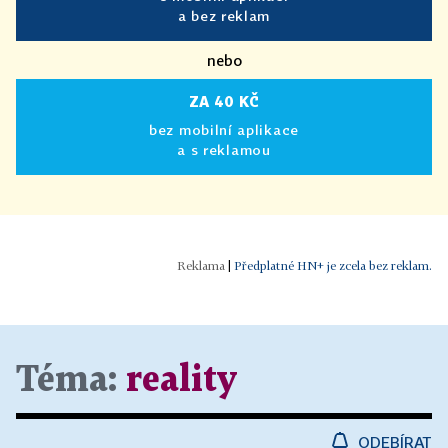
a bez reklam
nebo
ZA 40 KČ
bez mobilní aplikace
a s reklamou
|
Předplatné HN+ je zcela bez reklam.
Téma:
reality
ODEBÍRAT