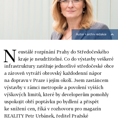
Autor ▪
archiv redakce
N
eustálé rozpínání Prahy do Středočeského
kraje je neudržitelné. Co do výstavby veškeré
infrastruktury zatěžuje jednotlivé středočeské obce
a zároveň vytváří obrovský každodenní nápor
na dopravu v Praze i jejím okolí. Jsem zastáncem
výstavby v rámci metropole a povolení vyšších
výškových limitů, které by developerům pomohly
uspokojit obří poptávku po bydlení a přispět
ke snížení cen, říká v rozhovoru pro magazín
REALITY Petr Urbánek, ředitel Pražské