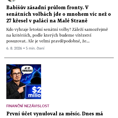
Babišův zásadní průlom fronty. V
senátních volbách jde o mnohem víc než o
27 křesel v paláci na Malé Straně
Kdo vyhraje letošní senátní volby? Záleží samozřejmě
na kritériích, podle kterých budeme vítězství
posuzovat. Ale je velmi pravděpodobné, že...
6. 8. 2026 ▪ 5 min. čtení
FINANČNÍ NEZÁVISLOST
První účet vynuloval za měsíc. Dnes má