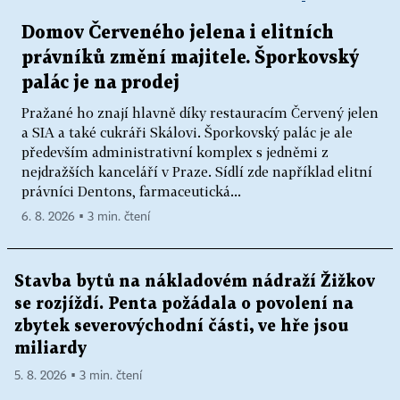
Domov Červeného jelena i elitních
právníků změní majitele. Šporkovský
palác je na prodej
Pražané ho znají hlavně díky restauracím Červený jelen
a SIA a také cukráři Skálovi. Šporkovský palác je ale
především administrativní komplex s jedněmi z
nejdražších kanceláří v Praze. Sídlí zde například elitní
právníci Dentons, farmaceutická...
6. 8. 2026 ▪ 3 min. čtení
Stavba bytů na nákladovém nádraží Žižkov
se rozjíždí. Penta požádala o povolení na
zbytek severovýchodní části, ve hře jsou
miliardy
5. 8. 2026 ▪ 3 min. čtení