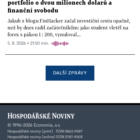
portfolio o dvou milionech dolarů a
finanční svobodu
Jakub z blogu FinHacker začal investiční cestu opačně,
než by dnes radil začátečníkům: jako student vletěl na
forex s pákou 1 : 200, vynuloval...
5. 8. 2026 ▪ 21:50 min.
DALŠÍ ZPRÁVY
©
1996-2026
Economia, a.s.
Hospodářské noviny (print) ISSN 0862-9587
Hospodářské noviny (online) ISSN 2787-950X