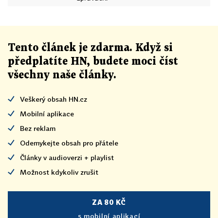
Tento článek
je
zdarma. Když si
předplatíte HN, budete moci číst
všechny naše články
.
Veškerý obsah HN.cz
Mobilní aplikace
Bez reklam
Odemykejte obsah pro přátele
Články v audioverzi + playlist
Možnost kdykoliv zrušit
ZA 80 KČ
s mobilní aplikací