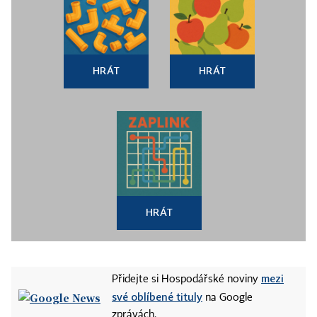
HRÁT
HRÁT
HRÁT
mezi
Přidejte si Hospodářské noviny
své oblíbené tituly
na Google
zprávách.