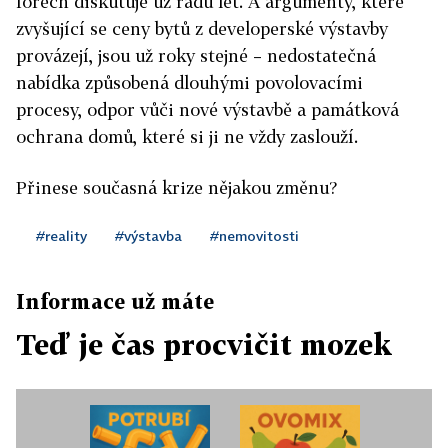
fórech diskutuje už řadu let. A argumenty, které
zvyšující se ceny bytů z developerské výstavby
provázejí, jsou už roky stejné – nedostatečná
nabídka způsobená dlouhými povolovacími
procesy, odpor vůči nové výstavbě a památková
ochrana domů, které si ji ne vždy zaslouží.
Přinese současná krize nějakou změnu?
#reality
#výstavba
#nemovitosti
Informace už máte
Teď je čas procvičit mozek