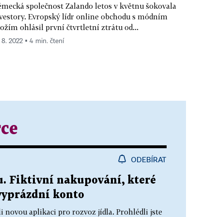
mecká společnost Zalando letos v květnu šokovala
vestory. Evropský lídr online obchodu s módním
ožím ohlásil první čtvrtletní ztrátu od...
. 8. 2022 ▪ 4 min. čtení
ce
ODEBÍRAT
. Fiktivní nakupování, které
vyprázdní konto
li novou aplikaci pro rozvoz jídla. Prohlédli jste