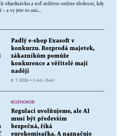
ali objednávku a teď můžete online sledovat, kdy
– a vy jste to ani...
Padlý e-shop Exasoft v
konkurzu. Rozprodá majetek,
i
zákazníkům pomůže
konkurence a věřitelé mají
naději
8. 7. 2026 ▪ 5 min. čtení
ROZHOVOR
Regulaci uvolňujeme, ale AI
musí být především
ů
bezpečná, říká
f
eurokomisařka. A naznačuje