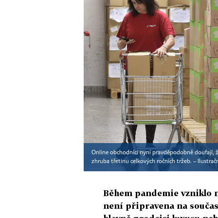
Online obchodníci nyní pravděpodobně doufají, že 
zhruba třetinu celkových ročních tržeb. – Ilustrač
Během pandemie vzniklo na
není připravena na souča