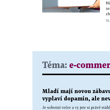
Ně
in
zb
10
Téma:
e-commer
Mladí mají novou zábavu
vyplaví dopamin, ale ne
Je sobotní večer a vy jste si právě stáh