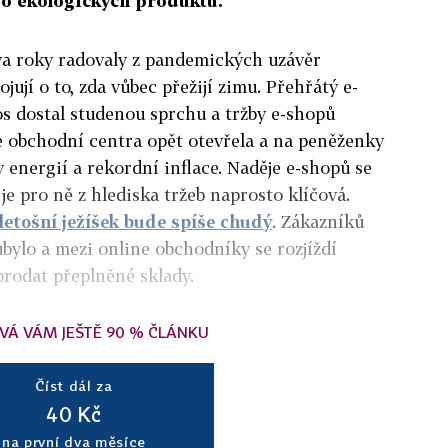
bo ekologických produktů.
va roky radovaly z pandemických uzávěr
jují o to, zda vůbec přežijí zimu. Přehřátý e-
s dostal studenou sprchu a tržby e-shopů
 se obchodní centra opět otevřela a na peněženky
 energií a rekordní inflace. Naděje e-shopů se
 je pro ně z hlediska tržeb naprosto klíčová.
letošní ježíšek bude spíše chudý
. Zákazníků
bylo a mezi online obchodníky se rozjíždí
prodat přeplněné sklady.
VÁ VÁM JEŠTĚ 90 % ČLÁNKU
Číst dál za
40 Kč
na první dva měsíce