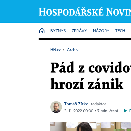
HOME
BYZNYS
ZPRÁVY
NÁZORY
TECH
HN.cz
›
Archiv
Pád z covido
hrozí zánik
Tomáš Zítko
redaktor
3. 11. 2022 00:00 ▪ 7 min. čtení