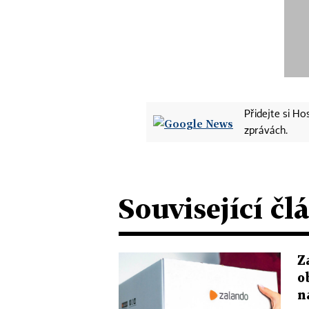
Přidejte si H
zprávách.
Související čl
Z
o
n