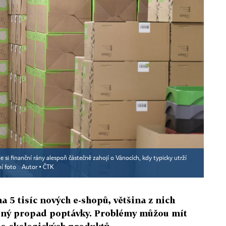
si finanční rány alespoň částečně zahojí o Vánocích, kdy typicky utrží
ní foto
Autor ▪
ČTK
 5 tisíc nových e-shopů, většina z nich
sný propad poptávky. Problémy můžou mít