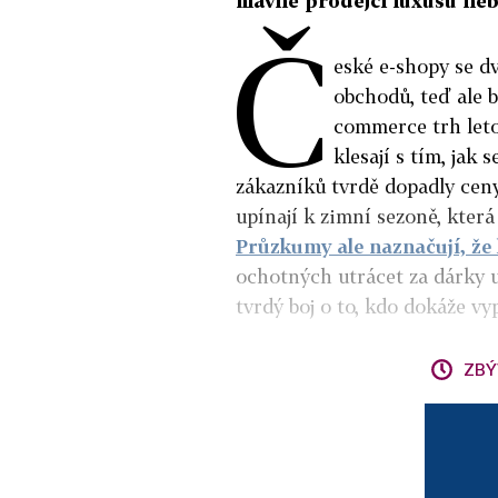
hlavně prodejci luxusu ne
Č
eské e-shopy se d
obchodů, teď ale bo
commerce trh leto
klesají s tím, jak
zákazníků tvrdě dopadly ceny
upínají k zimní sezoně, která
Průzkumy ale naznačují, že 
ochotných utrácet za dárky u
tvrdý boj o to, kdo dokáže vy
ZBÝ