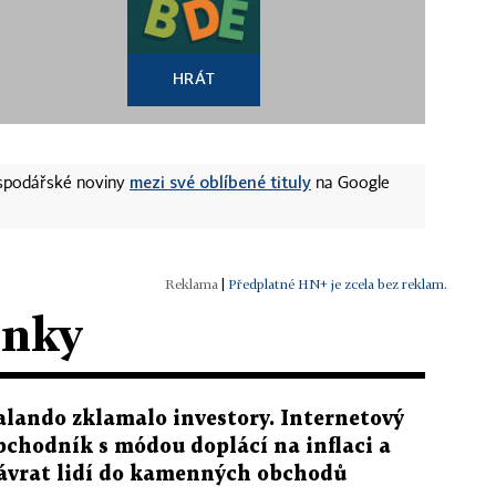
HRÁT
mezi své oblíbené tituly
ospodářské noviny
na Google
|
Předplatné HN+ je zcela bez reklam.
ánky
alando zklamalo investory. Internetový
bchodník s módou doplácí na inflaci a
ávrat lidí do kamenných obchodů