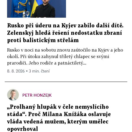
Rusko při úderu na Kyjev zabilo další dítě.
Zelenskyj hledá řešení nedostatku zbraní
proti balistickým střelám
Rusko v noci na sobotu znovu zaútočilo na Kyjev a jeho
okolí. Při útoku zahynul tříletý chlapec se svými
prarodiči. Jeho rodiče a patnáctiletý...
8. 8. 2026 ▪ 3 min. čtení
PETR HONZEJK
„Prolhaný hlupák v čele nemyslícího
stáda“. Proč Milana Knížáka oslavuje
vláda vedená mužem, kterým umělec
opovrhoval