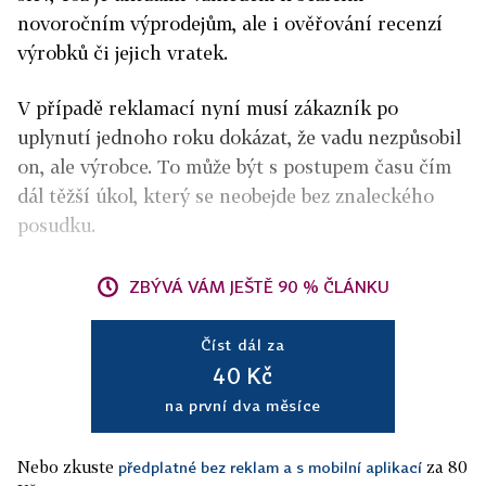
novoročním výprodejům, ale i ověřování recenzí
výrobků či jejich vratek.
V případě reklamací nyní musí zákazník po
uplynutí jednoho roku dokázat, že vadu nezpůsobil
on, ale výrobce. To může být s postupem času čím
dál těžší úkol, který se neobejde bez znaleckého
posudku.
ZBÝVÁ VÁM JEŠTĚ 90 % ČLÁNKU
Číst dál za
40 Kč
na první dva měsíce
Nebo zkuste
za 80
předplatné bez reklam a s mobilní aplikací