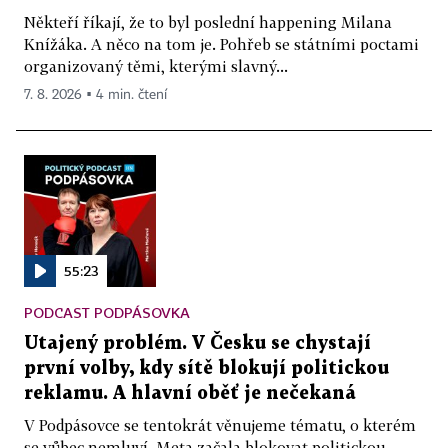
Někteří říkají, že to byl poslední happening Milana
Knížáka. A něco na tom je. Pohřeb se státními poctami
organizovaný těmi, kterými slavný...
7. 8. 2026 ▪ 4 min. čtení
55:23
PODCAST PODPÁSOVKA
Utajený problém. V Česku se chystají
první volby, kdy sítě blokují politickou
reklamu. A hlavní oběť je nečekaná
V Podpásovce se tentokrát věnujeme tématu, o kterém
se vůbec nemluví. Meta začala blokovat politickou