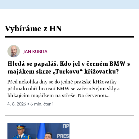
Vybíráme z HN
JAN KUBITA
Hledá se papaláš. Kdo jel v černém BMW s
majákem skrze „Turkovu“ křižovatku?
Před několika dny se do jedné pražské křižovatky
přihnalo obří luxusní BMW se začerněnými skly a
blikajícím majáčkem na střeše. Na červenou...
4. 8. 2026 ▪ 6 min. čtení