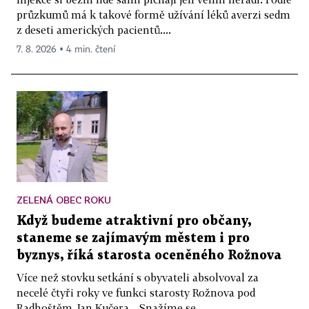
průzkumů má k takové formě užívání léků averzi sedm
z deseti amerických pacientů....
7. 8. 2026 ▪ 4 min. čtení
ZELENÁ OBEC ROKU
Když budeme atraktivní pro občany,
staneme se zajímavým městem i pro
byznys, říká starosta oceněného Rožnova
Více než stovku setkání s obyvateli absolvoval za
necelé čtyři roky ve funkci starosty Rožnova pod
Radhoštěm Jan Kučera. „Snažíme se...