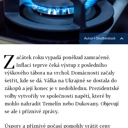
Autor ▪
Shutterstock
Z
ačátek roku vypadá poněkud zamračeně.
Inflaci teprve čeká výstup z posledního
výškového tábora na vrchol. Domácnosti začaly
šetřit, kde se dá. Válka na Ukrajině se dostala do
zákopů a její konec je v nedohlednu. Prezidentské
volby vytvořily ve společnosti napětí, které by
mohlo nahradit Temelín nebo Dukovany. Objevují
se ale i příznivé zprávy.
Úspory a příznivé počasí pomohly vrátit ceny