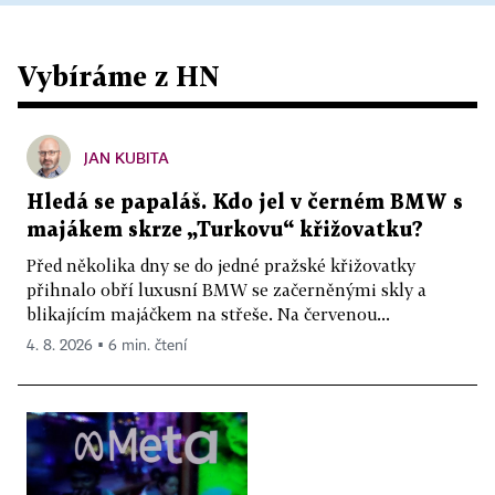
Vybíráme z HN
JAN KUBITA
Hledá se papaláš. Kdo jel v černém BMW s
majákem skrze „Turkovu“ křižovatku?
Před několika dny se do jedné pražské křižovatky
přihnalo obří luxusní BMW se začerněnými skly a
blikajícím majáčkem na střeše. Na červenou...
4. 8. 2026 ▪ 6 min. čtení