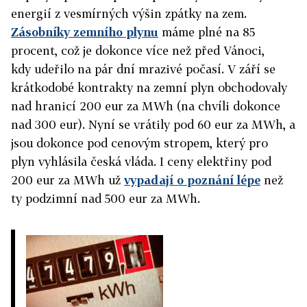
energií z vesmírných výšin zpátky na zem.
Zásobníky zemního plynu
máme plné na 85
procent, což je dokonce více než před Vánoci,
kdy udeřilo na pár dní mrazivé počasí. V září se
krátkodobé kontrakty na zemní plyn obchodovaly
nad hranicí 200 eur za MWh (na chvíli dokonce
nad 300 eur). Nyní se vrátily pod 60 eur za MWh, a
jsou dokonce pod cenovým stropem, který pro
plyn vyhlásila česká vláda. I ceny elektřiny pod
200 eur za MWh už
vypadají o poznání lépe
než
ty podzimní nad 500 eur za MWh.