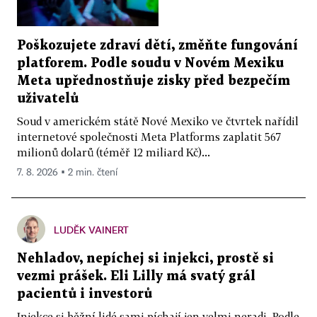
Poškozujete zdraví dětí, změňte fungování
platforem. Podle soudu v Novém Mexiku
Meta upřednostňuje zisky před bezpečím
uživatelů
Soud v americkém státě Nové Mexiko ve čtvrtek nařídil
internetové společnosti Meta Platforms zaplatit 567
milionů dolarů (téměř 12 miliard Kč)...
7. 8. 2026 ▪ 2 min. čtení
LUDĚK VAINERT
Nehladov, nepíchej si injekci, prostě si
vezmi prášek. Eli Lilly má svatý grál
pacientů i investorů
Injekce si běžní lidé sami píchají jen velmi neradi. Podle