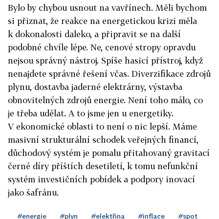
Bylo by chybou usnout na vavřínech. Měli bychom
si přiznat, že reakce na energetickou krizi měla
k dokonalosti daleko, a připravit se na další
podobné chvíle lépe. Ne, cenové stropy opravdu
nejsou správný nástroj. Spíše hasicí přístroj, když
nenajdete správné řešení včas. Diverzifikace zdrojů
plynu, dostavba jaderné elektrárny, výstavba
obnovitelných zdrojů energie. Není toho málo, co
je třeba udělat. A to jsme jen u energetiky.
V ekonomické oblasti to není o nic lepší. Máme
masivní strukturální schodek veřejných financí,
důchodový systém je pomalu přitahovaný gravitací
černé díry příštích desetiletí, k tomu nefunkční
systém investičních pobídek a podpory inovací
jako šafránu.
#energie
#plyn
#elektřina
#inflace
#spot