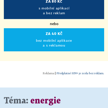
ZA 80 KČ
s mobilní aplikací
a bez reklam
nebo
ZA 40 KČ
bez mobilní aplikace
a s reklamou
|
Předplatné HN+ je zcela bez reklam.
Téma:
energie