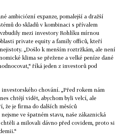
né ambiciózní expanze, pomalejší a dražší
témů do skladů v kombinaci s přívalem
vzbudily mezi investory Rohlíku mírnou
lasti private equity a family officů, kteří
 nejistoty. „Došlo k menším roztržkám, ale není
onomické klima se přežene a velké peníze dané
odnocovat,“ říká jeden z investorů pod
nu investorského chování. „Před rokem nám
Dnes chtějí vidět, abychom byli velcí, ale
í, že je firma do dalších měsíců
 nejsme ve špatném stavu, naše zákaznická
s chtěli a milovali dávno před covidem, proto si
demii.“