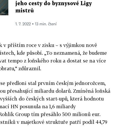
jeho cesty do byznysové Ligy
mistrů
1. 7. 2022 ▪ 13 min. čtení
k v příštím roce v zisku – s výjimkou nově
ístech, kde působí. „To neznamená, že budeme
at tempo z loňského roku a dostat se na více
obratu,“ zdůraznil.
, se předloni stal prvním českým jednorožcem,
ou přesahující miliardu dolarů. Zmíněná loňská
ejvyšších do českých start-upů, která hodnotu
mací HN posunula na 1,6 miliardy
Rohlik Group tím přesáhlo 500 milionů eur.
stníků v majetkové struktuře patří podíl 44,79