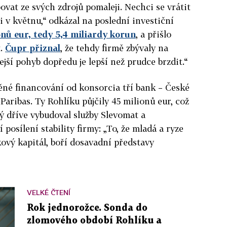
ovat ze svých zdrojů pomaleji. Nechci se vrátit
i v květnu,“ odkázal na poslední investiční
onů eur, tedy 5,4 miliardy korun
, a přišlo
t.
Čupr přiznal
, že tehdy firmě zbývaly na
ejší pohyb dopředu je lepší než prudce brzdit.“
ěné financování od konsorcia tří bank – České
aribas. Ty Rohlíku půjčily 45 milionů eur, což
rý dříve vybudoval služby Slevomat a
 posílení stability firmy: „To, že mladá a ryze
kový kapitál, boří dosavadní představy
VELKÉ ČTENÍ
Rok jednorožce. Sonda do
zlomového období Rohlíku a