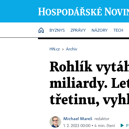
HOME
BYZNYS
ZPRÁVY
NÁZORY
TECH
HN.cz
›
Archiv
Rohlík vytáh
miliardy. Le
třetinu, vyh
Michael Mareš
redaktor
P
1. 2. 2023 00:00 ▪ 4 min. čtení