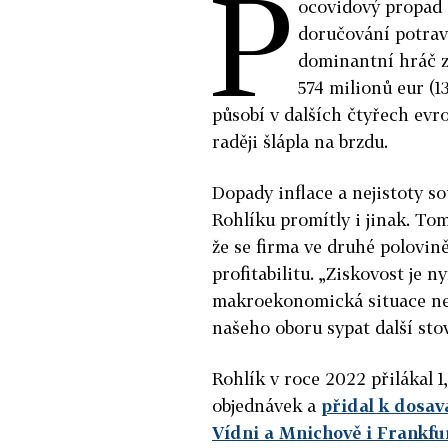
P
ocovidový propad 
doručování potrav
dominantní hráč zd
574 milionů eur (1
působí v dalších čtyřech evr
raději šlápla na brzdu.
Dopady inflace a nejistoty so
Rohlíku promítly i jinak. Tom
že se firma ve druhé polovin
profitabilitu. „Ziskovost je n
makroekonomická situace není
našeho oboru sypat další stov
Rohlík v roce 2022 přilákal 1
objednávek a
přidal k dosa
Vídni a Mnichově i Frankfu