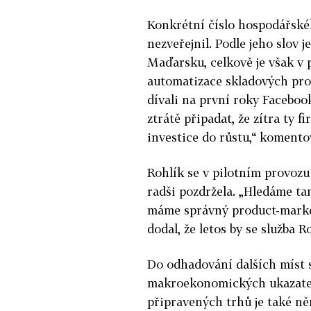
Konkrétní číslo hospodářské
nezveřejnil. Podle jeho slov 
Maďarsku, celkově je však v 
automatizace skladových proc
dívali na první roky Facebo
ztrátě připadat, že zítra ty f
investice do růstu,“ komento
Rohlík se v pilotním provozu
radši pozdržela. „Hledáme tam
máme správný product-market
dodal, že letos by se služba 
Do odhadování dalších míst 
makroekonomických ukazatelů
připravených trhů je také n