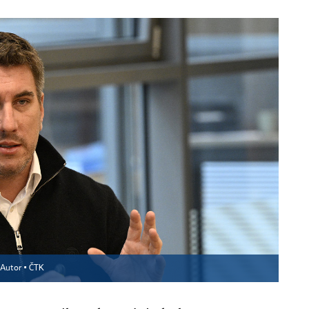
Autor ▪
ČTK