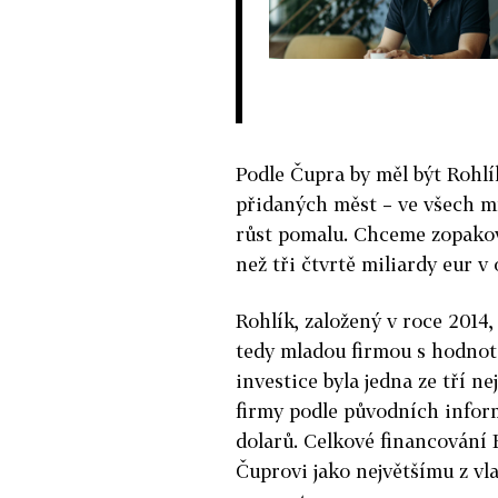
Podle Čupra by měl být Rohlí
přidaných měst – ve všech m
růst pomalu. Chceme zopakov
než tři čtvrtě miliardy eur v 
Rohlík, založený v roce 2014
tedy mladou firmou s hodnot
investice byla jedna ze tří n
firmy podle původních infor
dolarů. Celkové financování 
Čuprovi jako největšímu z vla