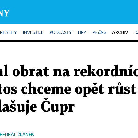
ARCHIV
REALITY
INVESTICE
PODCASTY
HRY
PročNe
D
l obrat na rekordníc
tos chceme opět růst
lašuje Čupr
ŘEHRÁT ČLÁNEK