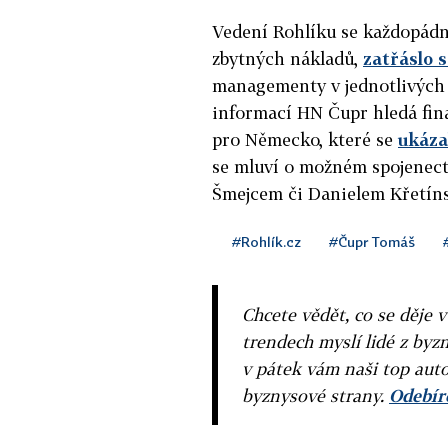
Vedení Rohlíku se každopádně
zbytných nákladů,
zatřáslo 
managementy v jednotlivých z
informací HN Čupr hledá fina
pro Německo, které se
ukáza
se mluví o možném spojenect
Šmejcem či Danielem Křetí
#Rohlík.cz
#Čupr Tomáš
Chcete vědět, co se děje 
trendech myslí lidé z byzn
v pátek vám naši top auto
byznysové strany.
Odebíre