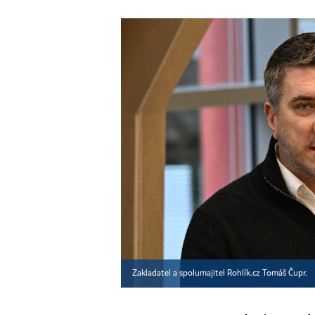
Zakladatel a spolumajitel Rohlík.cz Tomáš Čupr.