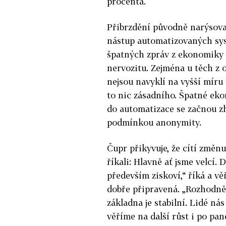
procenta.
Přibrzdění původně narýsova
nástup automatizovaných sys
špatných zpráv z ekonomiky 
nervozitu. Zejména u těch z ob
nejsou navyklí na vyšší míru
to nic zásadního. Špatné ek
do automatizace se začnou zh
podmínkou anonymity.
Čupr přikyvuje, že cítí změ
říkali: Hlavně ať jsme velcí. 
především ziskoví,“ říká a věř
dobře připravená. „Rozhodně
základna je stabilní. Lidé ná
věříme na další růst i po pan