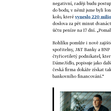
negativní, raději budu postup
do bodu, v němž jsme byli lon
kolo, které
vyneslo 220 mili
doslova za pět minut dvanác
účtu peníze na 17 dní. „Pomal
Rohlíku pomůže i nově zajišt
spořitelny, J&T Banky a BNP P
čtyřicetiletý podnikatel, kte
DámeJídlo, popisuje jako další
česká firma dokáže získat ta
bankovního financování.“