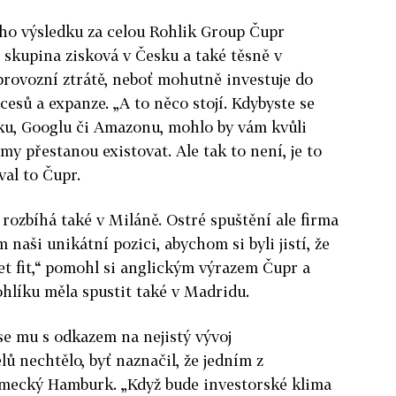
ho výsledku za celou Rohlik Group Čupr
je skupina zisková v Česku a také těsně v
provozní ztrátě, neboť mohutně investuje do
esů a expanze. „A to něco stojí. Kdybyste se
oku, Googlu či Amazonu, mohlo by vám kvůli
irmy přestanou existovat. Ale tak to není, je to
val to Čupr.
 rozbíhá také v Miláně. Ostré spuštění ale firma
 naši unikátní pozici, abychom si byli jistí, že
 fit,“ pomohl si anglickým výrazem Čupr a
Rohlíku měla spustit také v Madridu.
se mu s odkazem na nejistý vývoj
 nechtělo, byť naznačil, že jedním z
ěmecký Hamburk. „
Když bude investorské klima