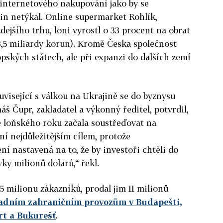
internetového nakupování jako by se
in netýkal. Online supermarket Rohlík,
ejšího trhu, loni vyrostl o 33 procent na obrat
3,5 miliardy korun). Kromě Česka společnost
opských státech, ale při expanzi do dalších zemí
uvisející s válkou na Ukrajině se do byznysu
áš Čupr, zakladatel a výkonný ředitel, potvrdil,
ě loňského roku začala soustřeďovat na
yní nejdůležitějším cílem, protože
 nastavená na to, že by investoři chtěli do
ky milionů dolarů,“ řekl.
,5 milionu zákazníků, prodal jim 11 milionů
vadním zahraničním provozům v Budapešti,
rt a Bukurešť
.