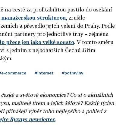
 na cestě za profitabilitou pustilo do osekání
s manažerskou strukturou
, zrušilo
emích a převedlo jejich velení do Prahy. Podle
nční partnery pro jednotlivé trhy – zejména
lo přece jen jako velké sousto
. V tomto směru
ví s jedním z nejbohatších Čechů Jiřím
nským.
#e-commerce
#internet
#potraviny
v české a světové ekonomice? Co si o aktuálních
ysu, majitelé firem a jejich šéfové? Každý týden
ři přinášejí výběr toho nejlepšího a pohled z
jte Byznys newsletter.