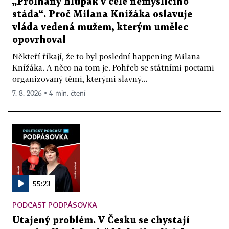
„Prolhaný hlupák v čele nemyslícího
stáda“. Proč Milana Knížáka oslavuje
vláda vedená mužem, kterým umělec
opovrhoval
Někteří říkají, že to byl poslední happening Milana
Knížáka. A něco na tom je. Pohřeb se státními poctami
organizovaný těmi, kterými slavný...
7. 8. 2026 ▪ 4 min. čtení
55:23
PODCAST PODPÁSOVKA
Utajený problém. V Česku se chystají