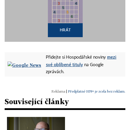
HRÁT
mezi
Přidejte si Hospodářské noviny
své oblíbené tituly
na Google
zprávách.
|
Předplatné HN+ je zcela bez reklam.
Související články