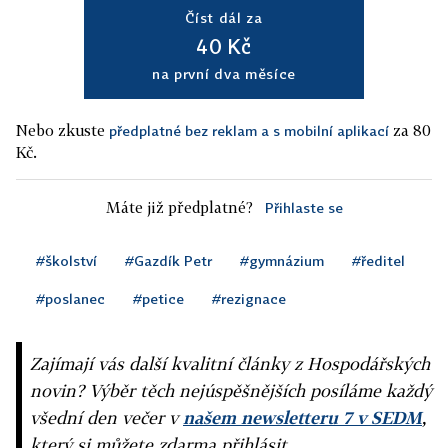
Číst dál za
40 Kč
na první dva měsíce
Nebo zkuste
za 80
předplatné bez reklam a s mobilní aplikací
Kč.
Máte již předplatné?
Přihlaste se
#školství
#Gazdík Petr
#gymnázium
#ředitel
#poslanec
#petice
#rezignace
Zajímají vás další kvalitní články z Hospodářských
novin? Výběr těch nejúspěšnějších posíláme každý
všední den večer v
našem newsletteru 7 v SEDM
,
který si můžete zdarma přihlásit.