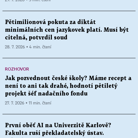
Pětimilionová pokuta za diktát
minimálních cen jazykovek platí. Musí být
citelná, potvrdil soud
28. 7. 2026 ▪ 4 min. čtení
ROZHOVOR
Jak pozvednout české školy? Máme recept a
není to ani tak drahé, hodnotí pětiletý
projekt šéf nadačního fondu
27. 7. 2026 ▪ 11 min. čtení
První oběť AI na Univerzitě Karlově?
Fakulta ruší překladatelský ústav.