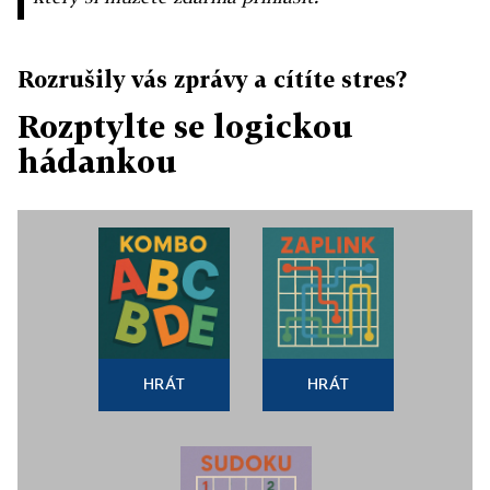
Rozrušily vás zprávy a cítíte stres?
Rozptylte se logickou
hádankou
HRÁT
HRÁT