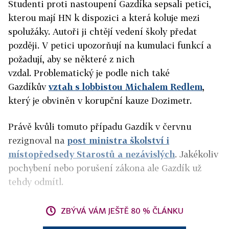
Studenti proti nastoupení Gazdíka sepsali petici,
kterou mají HN k dispozici a která koluje mezi
spolužáky. Autoři ji chtějí vedení školy předat
později. V petici upozorňují na kumulaci funkcí a
požadují, aby se některé z nich
vzdal. Problematický je podle nich také
Gazdíkův
vztah s lobbistou Michalem Redlem
,
který je obviněn v korupční kauze Dozimetr.
Právě kvůli tomuto případu Gazdík v červnu
rezignoval na
post ministra školství i
místopředsedy Starostů a nezávislých
. Jakékoliv
pochybení nebo porušení zákona ale Gazdík už
tehdy odmítl.
ZBÝVÁ VÁM JEŠTĚ 80 % ČLÁNKU