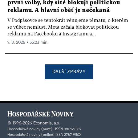
první volby, kdy sítě blokují politickou
reklamu. A hlavní oběť je nečekaná
V Podpásovce se tentokrát věnujeme tématu, o kterém
se vůbec nemluví. Meta začala blokovat politickou
reklamu na Facebooku a Instagramu a...
7. 8. 2026 ▪ 55:23 min.
DALŠÍ ZPRÁVY
©
1996-2026
Economia, a.s.
Hospodářské noviny (print) ISSN 0862-9587
Hospodářské noviny (online) ISSN 2787-950X