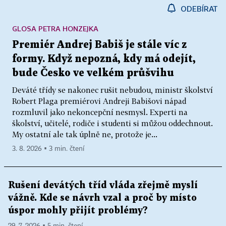
ODEBÍRAT
GLOSA PETRA HONZEJKA
Premiér Andrej Babiš je stále víc z
formy. Když nepozná, kdy má odejít,
bude Česko ve velkém průšvihu
Deváté třídy se nakonec rušit nebudou, ministr školství
Robert Plaga premiérovi Andreji Babišovi nápad
rozmluvil jako nekoncepční nesmysl. Experti na
školství, učitelé, rodiče i studenti si můžou oddechnout.
My ostatní ale tak úplně ne, protože je...
3. 8. 2026 ▪ 3 min. čtení
Rušení devátých tříd vláda zřejmě myslí
vážně. Kde se návrh vzal a proč by místo
úspor mohly přijít problémy?
29. 7. 2026 ▪ 5 min. čtení