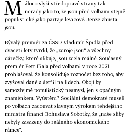
M
áloco slyší středopravé strany tak
nerady jako to, že jsou před volbami stejně
populistické jako partaje levicové. Jenže zhusta
jsou.
Bývalý premiér za ČSSD Vladimír Špidla před
dvaceti lety tvrdil, že „zdroje jsou“ a všechny
dárečky, které slibuje, jsou zcela reálné. Současný
premiér Petr Fiala před volbami v roce 2021
prohlašoval, že konsoliduje rozpočet bez toho, aby
zvyšoval daně a šetřil na lidech. Obojí byl
samozřejmě populistický nesmysl, jen s opačným
znaménkem. Vyústění? Sociální demokraté museli
po volbách zacouvat slavným výrokem tehdejšího
ministra financí Bohuslava Sobotky, že „naše sliby
nebyly zasazeny do reálného ekonomického
rámce“.