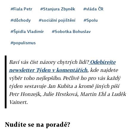
#Fiala Petr
#Stanjura Zbyněk
#vláda ČR
#důchody
#sociální pojištění
#Spolu
#Špidla Vladimír
#Sobotka Bohuslav
#populismus
Baví vás číst názory chytrých lidí?
Odebírejte
newsletter Týden v komentářích
, kde najdete
výběr toho nejlepšího. Pečlivě ho pro vás každý
týden sestavuje Jan Kubita a kromě jiných píší
Petr Honzejk, Julie Hrstková, Martin Ehl a Luděk
Vainert.
Nudíte se na poradě?