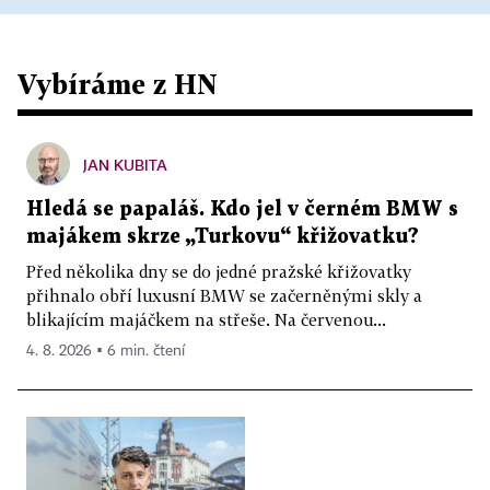
Vybíráme z HN
JAN KUBITA
Hledá se papaláš. Kdo jel v černém BMW s
majákem skrze „Turkovu“ křižovatku?
Před několika dny se do jedné pražské křižovatky
přihnalo obří luxusní BMW se začerněnými skly a
blikajícím majáčkem na střeše. Na červenou...
4. 8. 2026 ▪ 6 min. čtení