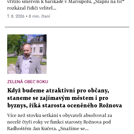
vřítilo směrem k barikádě v Mariupolu. „Šlápni na to!“
rozkázal řidiči velitel...
7. 8. 2026 ▪ 8 min. čtení
ZELENÁ OBEC ROKU
Když budeme atraktivní pro občany,
staneme se zajímavým městem i pro
byznys, říká starosta oceněného Rožnova
Více než stovku setkání s obyvateli absolvoval za
necelé čtyři roky ve funkci starosty Rožnova pod
Radhoštěm Jan Kučera. „Snažíme se...