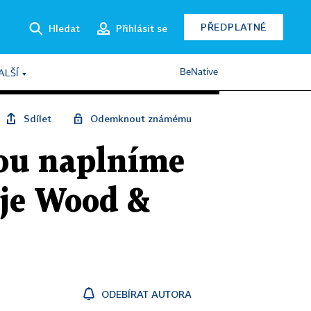
PŘEDPLATNÉ
Hledat
Přihlásit se
BeNative
ALŠÍ
Sdílet
Odemknout známému
mou naplníme
uje Wood &
ODEBÍRAT AUTORA