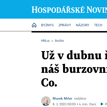
HOME
BYZNYS
ZPRÁVY
NÁZORY
TECH
HN.cz
›
Archiv
Už v dubnu 
náš burzovní
Co.
Marek Miler
redaktor
8. 3. 2023 00:00 ▪ 4 min. čtení