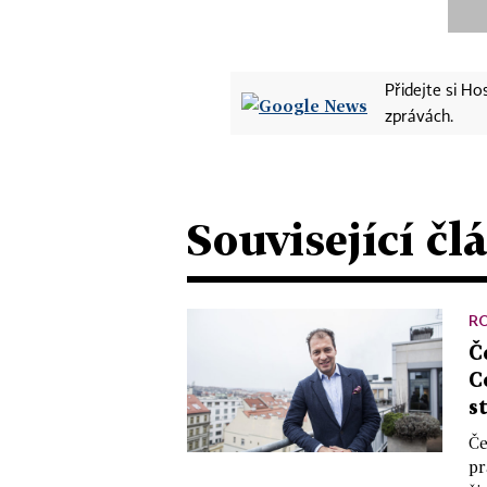
Přidejte si H
zprávách.
Související čl
R
Č
C
s
Če
pr