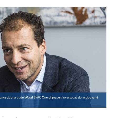
 konce dubna bude Wood SPAC One připraven investovat do vytipované