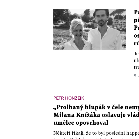
P
p
P
o
r
Je
ul
tr
8.
PETR HONZEJK
„Prolhaný hlupák v čele nemy
Milana Knížáka oslavuje vlá
umělec opovrhoval
Někteří říkají, že to byl poslední ha