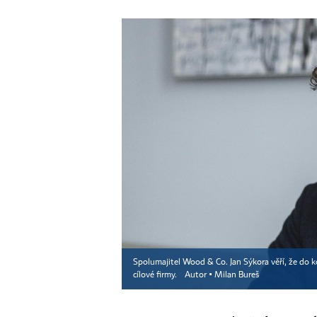
Spolumajitel Wood & Co. Jan Sýkora věří, že do
cílové firmy.
Autor ▪
Milan Bureš