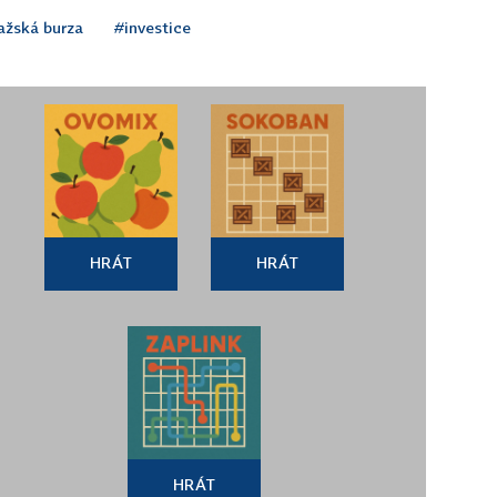
ažská burza
#investice
HRÁT
HRÁT
HRÁT