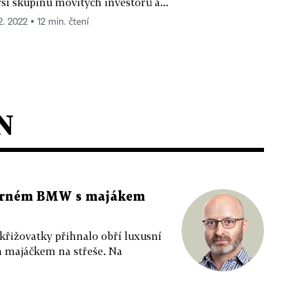
rší skupinu movitých investorů a...
2. 2022 ▪ 12 min. čtení
N
 černém BMW s majákem
 křižovatky přihnalo obří luxusní
m majáčkem na střeše. Na