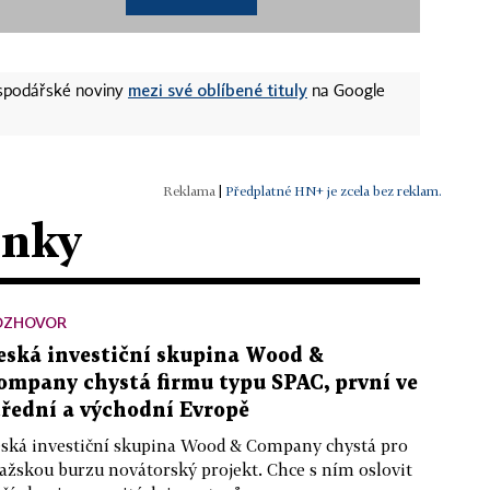
mezi své oblíbené tituly
ospodářské noviny
na Google
|
Předplatné HN+ je zcela bez reklam.
ánky
OZHOVOR
eská investiční skupina Wood &
ompany chystá firmu typu SPAC, první ve
třední a východní Evropě
ská investiční skupina Wood & Company chystá pro
ažskou burzu novátorský projekt. Chce s ním oslovit