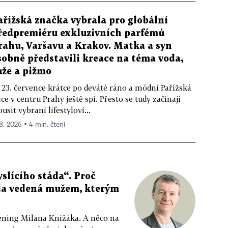
ařížská značka vybrala pro globální
ředpremiéru exkluzivních parfémů
rahu, Varšavu a Krakov. Matka a syn
sobně představili kreace na téma voda,
ůže a pižmo
 23. července krátce po deváté ráno a módní Pařížská
ice v centru Prahy ještě spí. Přesto se tudy začínají
ousit vybraní lifestyloví...
 8. 2026 ▪ 4 min. čtení
slícího stáda“. Proč
da vedená mužem, kterým
ppening Milana Knížáka. A něco na