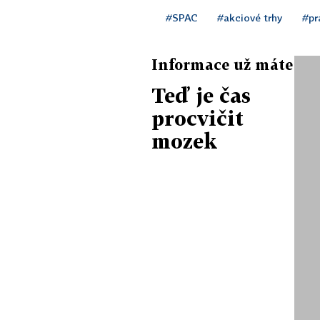
#SPAC
#akciové trhy
#pr
Informace už máte
Teď je čas
procvičit
mozek