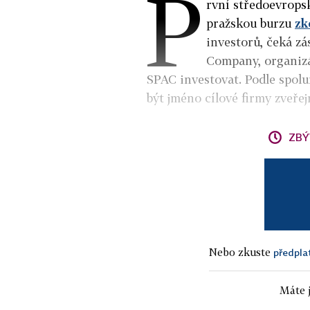
P
rvní středoevropsk
pražskou burzu
zk
investorů, čeká z
Company, organizát
SPAC investovat. Podle spol
být jméno cílové firmy zveřej
ZBÝ
Nebo zkuste
předpla
Máte j