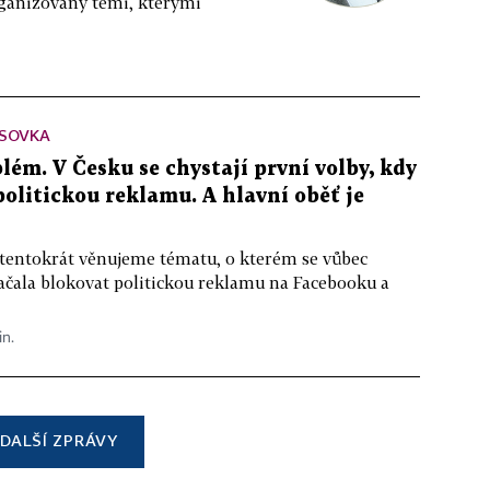
rganizovaný těmi, kterými
SOVKA
lém. V Česku se chystají první volby, kdy
 politickou reklamu. A hlavní oběť je
 tentokrát věnujeme tématu, o kterém se vůbec
ačala blokovat politickou reklamu na Facebooku a
in.
DALŠÍ ZPRÁVY