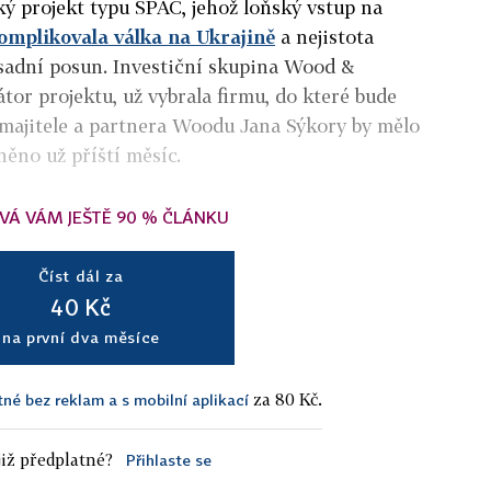
ý projekt typu SPAC, jehož loňský vstup na
omplikovala válka na Ukrajině
a nejistota
ásadní posun. Investiční skupina Wood &
or projektu, už vybrala firmu, do které bude
umajitele a partnera Woodu Jana Sýkory by mělo
něno už příští měsíc.
VÁ VÁM JEŠTĚ 90 % ČLÁNKU
Číst dál za
40 Kč
na první dva měsíce
za 80 Kč.
tné bez reklam a s mobilní aplikací
iž předplatné?
Přihlaste se