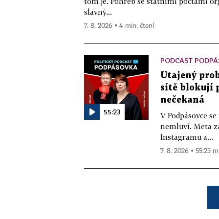
tom je. Pohřeb se státními poctami o
slavný...
7. 8. 2026 ▪ 4 min. čtení
PODCAST PODPÁ
Utajený prob
sítě blokují
nečekaná
55:23
V Podpásovce se
nemluví. Meta z
Instagramu a...
7. 8. 2026 ▪ 55:23 m