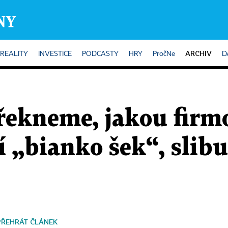
ARCHIV
REALITY
INVESTICE
PODCASTY
HRY
PročNe
D
řekneme, jakou fir
 „bianko šek“, slib
PŘEHRÁT ČLÁNEK