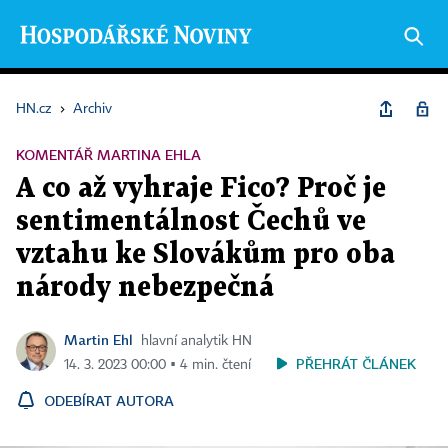
HN.cz
›
Archiv
KOMENTÁŘ MARTINA EHLA
A co až vyhraje Fico? Proč je
sentimentálnost Čechů ve
vztahu ke Slovákům pro oba
národy nebezpečná
Martin Ehl
hlavní analytik HN
PŘEHRÁT ČLÁNEK
14. 3. 2023 00:00 ▪ 4 min. čtení
ODEBÍRAT AUTORA