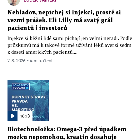
Nehladov, nepíchej si injekci, prostě si
vezmi prášek. Eli Lilly má svatý grál
pacientů i investorů
Injekce si běžní lidé sami píchají jen velmi neradi. Podle
průzkumů má k takové formě užívání léků averzi sedm
z deseti amerických pacientů....
7. 8. 2026 ▪ 4 min. čtení
16:13
Biotechnoložka: Omega-3 před úpadkem
mozku nepomohou, kreatin dosahuje