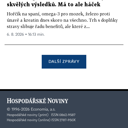
skvělých výsledků. Má to ale háček
Hořčík na spaní, omega-3 pro mozek, železo proti
únavě a kreatin dnes skoro na všechno. Trh s doplňky
stravy slibuje řadu benefitů, ale které z...
6. 8. 2026 ▪ 16:13 min.
DALŠÍ ZPRÁVY
©
1996-2026
Economia, a.s.
Hospodářské noviny (print) ISSN 0862-9587
Hospodářské noviny (online) ISSN 2787-950X