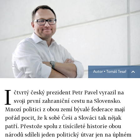
Autor ▪
Tomáš Tesař
I
čtvrtý český prezident Petr Pavel vyrazil na
svoji první zahraniční cestu na Slovensko.
Mnozí politici z obou zemí bývalé federace mají
pořád pocit, že k sobě Češi a Slováci tak nějak
patří. Přestože spolu z tisícileté historie obou
národů sdíleli jeden politický útvar jen na úplném