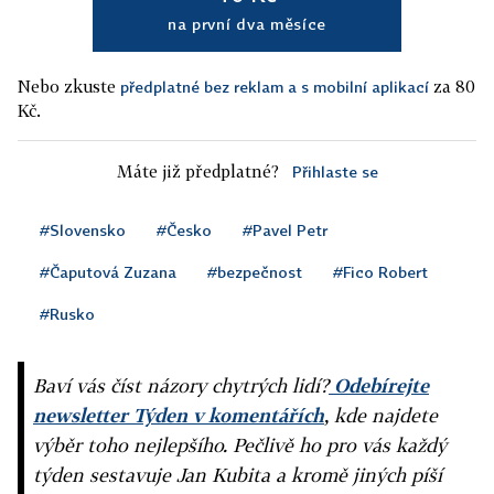
na první dva měsíce
Nebo zkuste
za 80
předplatné bez reklam a s mobilní aplikací
Kč.
Máte již předplatné?
Přihlaste se
#Slovensko
#Česko
#Pavel Petr
#Čaputová Zuzana
#bezpečnost
#Fico Robert
#Rusko
Baví vás číst názory chytrých lidí?
Odebírejte
newsletter Týden v komentářích
, kde najdete
výběr toho nejlepšího. Pečlivě ho pro vás každý
týden sestavuje Jan Kubita a kromě jiných píší