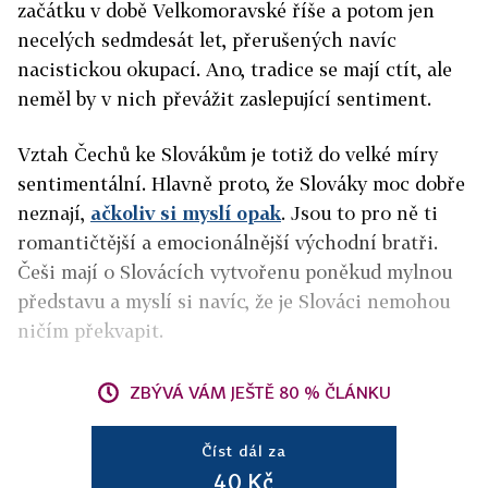
začátku v době Velkomoravské říše a potom jen
necelých sedmdesát let, přerušených navíc
nacistickou okupací. Ano, tradice se mají ctít, ale
neměl by v nich převážit zaslepující sentiment.
Vztah Čechů ke Slovákům je totiž do velké míry
sentimentální. Hlavně proto, že Slováky moc dobře
neznají,
ačkoliv si myslí opak
. Jsou to pro ně ti
romantičtější a emocionálnější východní bratři.
Češi mají o Slovácích vytvořenu poněkud mylnou
představu a myslí si navíc, že je Slováci nemohou
ničím překvapit.
ZBÝVÁ VÁM JEŠTĚ 80 % ČLÁNKU
Číst dál za
40 Kč