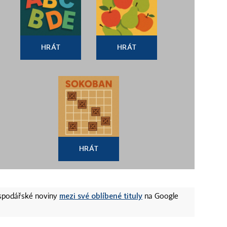
HRÁT
HRÁT
HRÁT
mezi své oblíbené tituly
ospodářské noviny
na Google