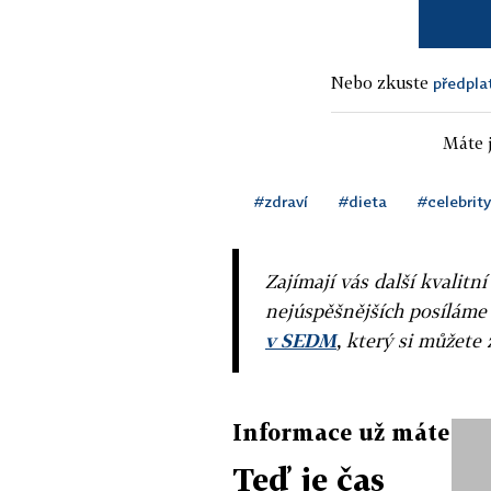
Nebo zkuste
předpla
Máte j
#zdraví
#dieta
#celebrity
Zajímají vás další kvalit
nejúspěšnějších posíláme
v SEDM
, který si můžete 
Informace už máte
Teď je čas