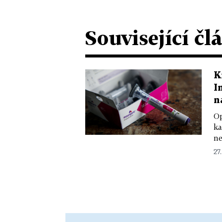
Související čl
K
I
n
Op
ka
ne
27