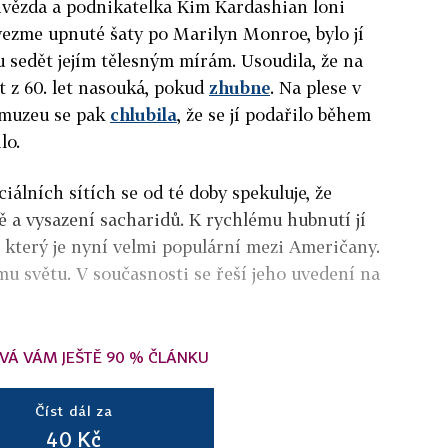
 hvězda a podnikatelka Kim Kardashian loni
 vezme upnuté šaty po Marilyn Monroe, bylo jí
u sedět jejím tělesným mírám. Usoudila, že na
it z 60. let nasouká, pokud
zhubne
. Na plese v
muzeu se pak
chlubila
, že se jí podařilo během
lo.
álních sítích se od té doby spekuluje, že
ě a vysazení sacharidů. K rychlému hubnutí jí
 který je nyní velmi populární mezi Američany.
mu světu. V současnosti se řeší jeho uvedení na
VÁ VÁM JEŠTĚ 90 % ČLÁNKU
Číst dál za
40 Kč