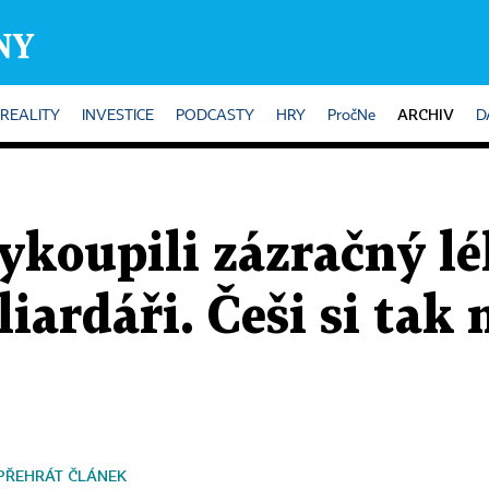
ARCHIV
REALITY
INVESTICE
PODCASTY
HRY
PročNe
D
ykoupili zázračný lé
iardáři. Češi si tak 
PŘEHRÁT ČLÁNEK