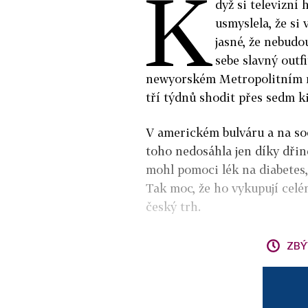
K
dyž si televizní
usmyslela, že si
jasné, že nebudo
sebe slavný outf
newyorském Metropolitním 
tří týdnů shodit přes sedm ki
V americkém bulváru a na soci
toho nedosáhla jen díky dřin
mohl pomoci lék na diabetes,
Tak moc, že ho vykupují celé
český trh.
ZBÝ