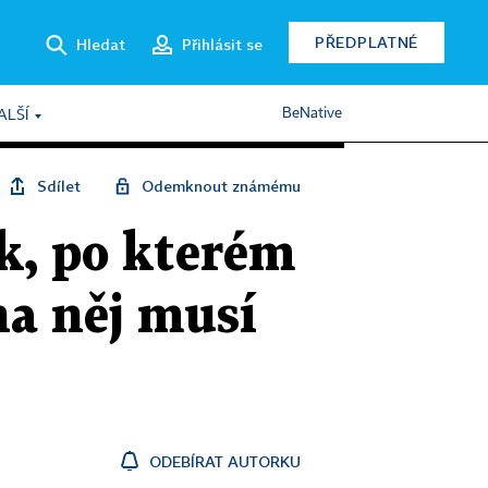
PŘEDPLATNÉ
Hledat
Přihlásit se
BeNative
ALŠÍ
Sdílet
Odemknout známému
k, po kterém
na něj musí
ODEBÍRAT AUTORKU