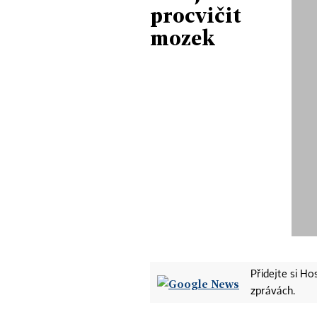
procvičit
mozek
Přidejte si H
zprávách.