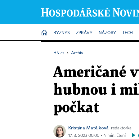
HOME
BYZNYS
ZPRÁVY
NÁZORY
TECH
HN.cz
›
Archiv
Američané v
hubnou i mil
počkat
Kristýna Matějková
redaktorka
17. 3. 2023 00:00 ▪ 4 min. čtení