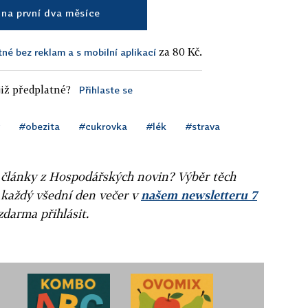
na první dva měsíce
za 80 Kč.
tné bez reklam a s mobilní aplikací
iž předplatné?
Přihlaste se
#obezita
#cukrovka
#lék
#strava
ní články z Hospodářských novin? Výběr těch
 každý všední den večer v
našem newsletteru 7
zdarma přihlásit.