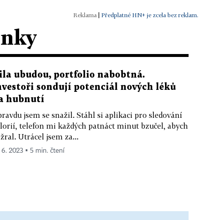
|
Předplatné HN+ je zcela bez reklam.
ánky
ila ubudou, portfolio nabobtná.
nvestoři sondují potenciál nových léků
a hubnutí
ravdu jsem se snažil. Stáhl si aplikaci pro sledování
lorií, telefon mi každých patnáct minut bzučel, abych
žral. Utrácel jsem za...
. 6. 2023 ▪ 5 min. čtení