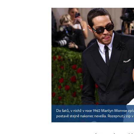
Do šatů, v nichž v roce 1962 Marilyn Monroe zpí
postavě stejně nakonec nevešla. Rozepnutý zip v 