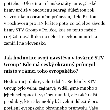
potřebuje Ukrajina i členské státy unie. „České
firmy
určitě v budoucnu sehrají důležitou roli
v evropském obranném průmyslu,“ řekl Breton
v rozhovoru pro HN krátce poté, co odjel ze závodu
firmy STV Group v Poličce, kde se tento měsíc
rozjíždí nová linka na dělostřeleckou munici, a
zamířil na Slovensko.
Jak hodnotíte svoji návštěvu v továrně STV
Group? Kde má český obranný průmysl
místo v rámci toho evropského?
Hodnotím ji dobře, velmi dobře. Setkání v STV
Group bylo velmi zajímavé, viděli jsme mnoho z
jejich schopností vyrábět munici, ale také další
produkty, které by mohly být velmi důležité pro
posílení evropského obranného průmyslu. Vaše