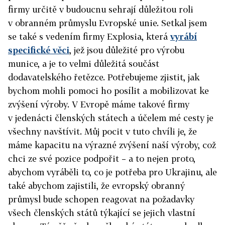
firmy určitě v budoucnu sehrají dů
ležitou roli
v obranném průmyslu Evropské unie. Setkal jsem
se také s vedením firmy Explosia, která
vyrábí
specifické věci
, jež jsou důležité pro výrobu
munice, a je to velmi důležitá součást
dodavatelského řetězce. Potřebujeme zjistit, jak
bychom mohli pomoci ho posílit a mobilizovat ke
zvýšení výroby. V Evropě máme takové firmy
v jedenácti členských státech a účelem mé cesty je
všechny navštívit. Můj pocit v tuto chvíli je, že
máme kapac
itu na výrazné zvýšení naší výroby, což
chci ze své pozice podpořit – a to nejen proto,
abychom vyráběli to, co je potřeba pro Ukrajinu, ale
také abychom zajistili, že evropský obranný
průmy
sl bude schopen reagovat na požadavky
všech členských států týkající se jejich vlastní