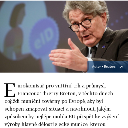
Autor ▪
Reuters
E
urokomisař pro vnitřní trh a průmysl,
Francouz Thierry Breton, v těchto dnech
objíždí muniční továrny po Evropě, aby byl
schopen zmapovat situaci a navrhnout, jakým
způsobem by nejlépe mohla EU přispět ke zvýšení
výroby hlavně dělostřelecké munice, kterou