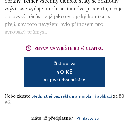
obrany. Téměř všechny členské státy se rozhodly
zvýšit své výdaje na obranu na dvě procenta, což je
obrovský nárůst, a já jako evropský komisař si
přeji, aby toto navýšení bylo přínosem pro
evropský průmysl.
ZBÝVÁ VÁM JEŠTĚ 80 % ČLÁNKU
Číst dál za
40 Kč
na první dva měsíce
Nebo zkuste
za 80
předplatné bez reklam a s mobilní aplikací
Kč.
Máte již předplatné?
Přihlaste se