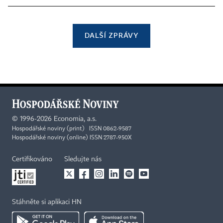
DALŠÍ ZPRÁVY
©
1996-2026
Economia, a.s.
Hospodářské noviny (print) ISSN 0862-9587
Hospodářské noviny (online) ISSN 2787-950X
Certifikováno
Sledujte nás
Stáhněte si aplikaci HN