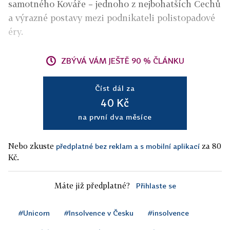
samotného Kováře – jednoho z nejbohatších Čechů
a výrazné postavy mezi podnikateli polistopadové
éry.
ZBÝVÁ VÁM JEŠTĚ 90 % ČLÁNKU
Číst dál za
40 Kč
na první dva měsíce
Nebo zkuste
za 80
předplatné bez reklam a s mobilní aplikací
Kč.
Máte již předplatné?
Přihlaste se
#Unicorn
#Insolvence v Česku
#insolvence