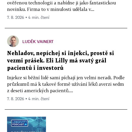
ověřenou technologii a nabídne ji jako fantastickou
novinku. Firma to v minulosti udělala v...
7. 8. 2026 ▪ 4 min. čtení
LUDĚK VAINERT
Nehladov, nepíchej si injekci, prostě si
vezmi prášek. Eli Lilly má svatý grál
pacientů i investorů
Injekce si běžní lidé sami píchají jen velmi neradi. Podle
průzkumů má k takové formě užívání léků averzi sedm
z deseti amerických pacientů....
7. 8. 2026 ▪ 4 min. čtení