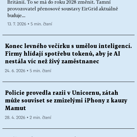
Británií. To se má do roku 2028 změnit. Tamní
provozovatel přenosové soustavy EirGrid aktuálně
buduje...
13. 7. 2026 ▪ 5 min. čtení
Konec levného večírku s umělou inteligencí.
Firmy hlídají spotřebu tokenů, aby je AI
nestála víc než živý zaměstnanec
24. 6. 2026 ▪ 5 min. čtení
Policie provedla razii v Unicornu, zátah
může souviset se zmizelými iPhony z kauzy
Mamut
28. 4. 2026 ▪ 2 min. čtení