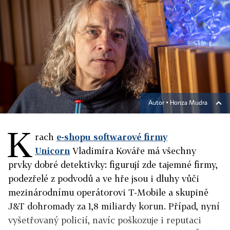
Autor ▪
Honza Mudra
K
rach
e-shopu softwarové firmy
Unicorn
Vladimíra Kováře má všechny
prvky dobré detektivky: figurují zde tajemné firmy,
podezřelé z podvodů a ve hře jsou i dluhy vůči
mezinárodnímu operátorovi T-Mobile a skupině
J&T dohromady za 1,8 miliardy korun. Případ, nyní
vyšetřovaný policií, navíc poškozuje i reputaci