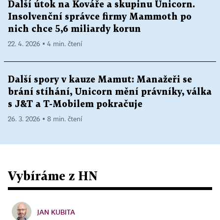
Další útok na Kováře a skupinu Unicorn.
Insolvenční správce firmy Mammoth po
nich chce 5,6 miliardy korun
22. 4. 2026 ▪ 4 min. čtení
Další spory v kauze Mamut: Manažeři se
brání stíhání, Unicorn mění právníky, válka
s J&T a T-Mobilem pokračuje
26. 3. 2026 ▪ 8 min. čtení
Vybíráme z HN
JAN KUBITA