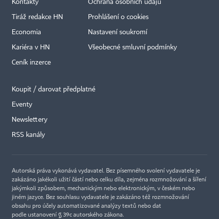
Kontakty
Ochrana osobních údajů
Tiráž redakce HN
Prohlášení o cookies
Economia
Nastavení soukromí
Kariéra v HN
Všeobecné smluvní podmínky
Ceník inzerce
Koupit / darovat předplatné
Eventy
Newslettery
RSS kanály
Autorská práva vykonává vydavatel. Bez písemného svolení vydavatele je
zakázáno jakékoli užití částí nebo celku díla, zejména rozmnožování a šíření
jakýmkoli způsobem, mechanickým nebo elektronickým, v českém nebo
jiném jazyce. Bez souhlasu vydavatele je zakázáno též rozmnožování
obsahu pro účely automatizované analýzy textů nebo dat
podle ustanovení § 39c autorského zákona.