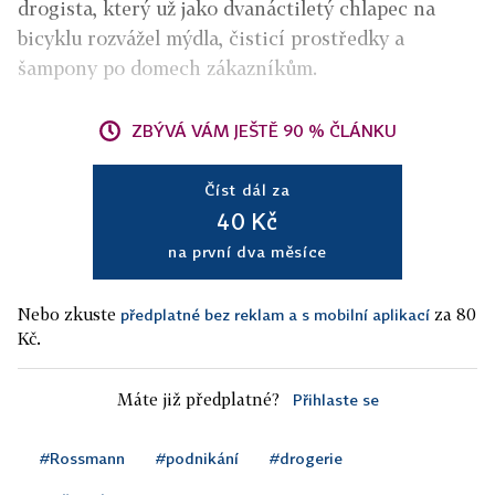
drogista, který už jako dvanáctiletý chlapec na
bicyklu rozvážel mýdla, čisticí prostředky a
šampony po domech zákazníkům.
ZBÝVÁ VÁM JEŠTĚ 90 % ČLÁNKU
Číst dál za
40 Kč
na první dva měsíce
Nebo zkuste
za 80
předplatné bez reklam a s mobilní aplikací
Kč.
Máte již předplatné?
Přihlaste se
#Rossmann
#podnikání
#drogerie