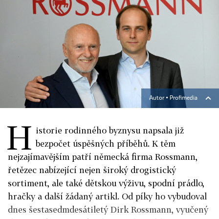
Autor ▪
Profimedia
H
istorie rodinného byznysu napsala již
bezpočet úspěšných příběhů. K těm
nejzajímavějším patří německá firma Rossmann,
řetězec nabízející nejen široký drogistický
sortiment, ale také dětskou výživu, spodní prádlo,
hračky a další žádaný artikl. Od píky ho vybudoval
dnes šestasedmdesátiletý Dirk Rossmann, vyučený