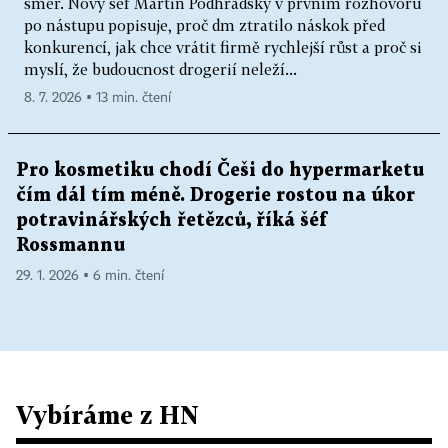
směr. Nový šéf Martin Podhradský v prvním rozhovoru
po nástupu popisuje, proč dm ztratilo náskok před
konkurencí, jak chce vrátit firmě rychlejší růst a proč si
myslí, že budoucnost drogerií neleží...
8. 7. 2026 ▪ 13 min. čtení
Pro kosmetiku chodí Češi do hypermarketu
čím dál tím méně. Drogerie rostou na úkor
potravinářských řetězců, říká šéf
Rossmannu
29. 1. 2026 ▪ 6 min. čtení
Vybíráme z HN