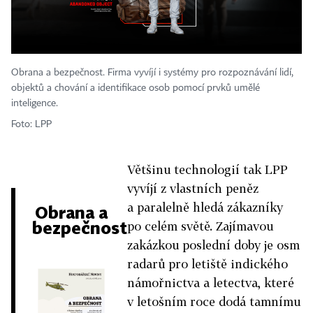
Obrana a bezpečnost. Firma vyvíjí i systémy pro rozpoznávání lidí,
objektů a chování a identifikace osob pomocí prvků umělé
inteligence.
Foto: LPP
Většinu technologií tak LPP
vyvíjí z vlastních peněz
a paralelně hledá zákazníky
Obrana a
bezpečnost
po celém světě. Zajímavou
zakázkou poslední doby je osm
radarů pro letiště indického
námořnictva a letectva, které
v letošním roce dodá tamnímu