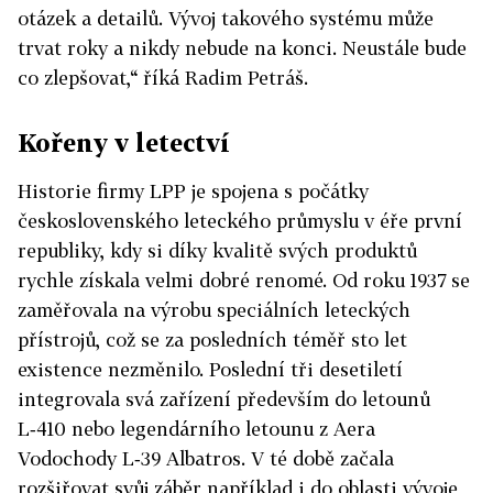
otázek a detailů. Vývoj takového systému může
trvat roky a nikdy nebude na konci. Neustále bude
co zlepšovat,“ říká Radim Petráš.
Kořeny v letectví
Historie firmy LPP je spojena s počátky
československého leteckého průmyslu v éře první
republiky, kdy si díky kvalitě svých produktů
rychle získala velmi dobré renomé. Od roku 1937 se
zaměřovala na výrobu speciálních leteckých
přístrojů, což se za posledních téměř sto let
existence nezměnilo. Poslední tři desetiletí
integrovala svá zařízení především do letounů
L‑410 nebo legendárního letounu z Aera
Vodochody L‑39 Albatros. V té době začala
rozšiřovat svůj záběr například i do oblasti vývoje