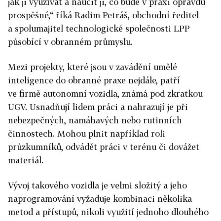
jak ji využívat a naučit ji, co bude v praxi opravdu
prospěšné,“ říká Radim Petráš, obchodní ředitel
a spolumajitel technologické společnosti LPP
působící v obranném průmyslu.
Mezi projekty, které jsou v zavádění umělé
inteligence do obranné praxe nejdále, patří
ve firmě autonomní vozidla, známá pod zkratkou
UGV. Usnadňují lidem práci a nahrazují je při
nebezpečných, namáhavých nebo rutinních
činnostech. Mohou plnit například roli
průzkumníků, odvádět práci v terénu či dovážet
materiál.
Vývoj takového vozidla je velmi složitý a jeho
naprogramování vyžaduje kombinaci několika
metod a přístupů, nikoli využití jednoho dlouhého