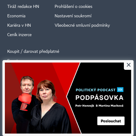
Tiráž redakce HN
Prohlášení o cookies
Economia
Nastavení soukromí
Kariéra v HN
Všeobecné smluvní podmínky
Ceník inzerce
Koupit / darovat předplatné
Eventy
×
Newslettery
RSS kanály
Autorská práva vykonává vydavatel. Bez písemného svolení vydavatele je
zakázáno jakékoli užití částí nebo celku díla, zejména rozmnožování a šíření
jakýmkoli způsobem, mechanickým nebo elektronickým, v českém nebo
jiném jazyce. Bez souhlasu vydavatele je zakázáno též rozmnožování
obsahu pro účely automatizované analýzy textů nebo dat
podle ustanovení § 39c autorského zákona.