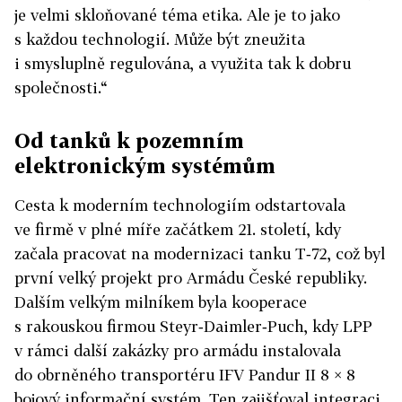
je velmi skloňované téma etika. Ale je to jako
s každou technologií. Může být zneužita
i smysluplně regulována, a využita tak k dobru
společnosti.“
Od tanků k pozemním
elektronickým systémům
Cesta k moderním technologiím odstartovala
ve firmě v plné míře začátkem 21. století, kdy
začala pracovat na modernizaci tanku T‑72, což byl
první velký projekt pro Armádu České republiky.
Dalším velkým milníkem byla kooperace
s rakouskou firmou Steyr‑Daimler‑Puch, kdy LPP
v rámci další zakázky pro armádu instalovala
do obrněného transportéru IFV Pandur II 8 × 8
bojový informační systém. Ten zajišťoval integraci