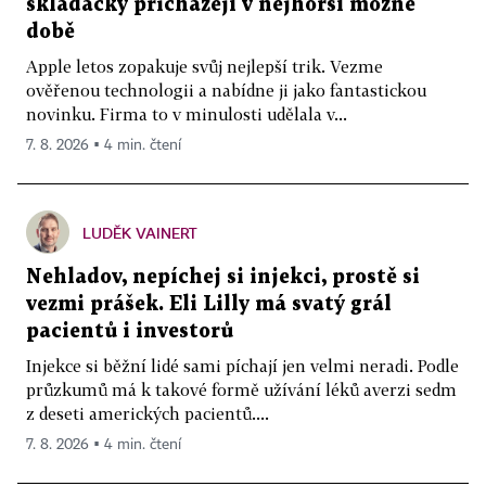
skládačky přicházejí v nejhorší možné
době
Apple letos zopakuje svůj nejlepší trik. Vezme
ověřenou technologii a nabídne ji jako fantastickou
novinku. Firma to v minulosti udělala v...
7. 8. 2026 ▪ 4 min. čtení
LUDĚK VAINERT
Nehladov, nepíchej si injekci, prostě si
vezmi prášek. Eli Lilly má svatý grál
pacientů i investorů
Injekce si běžní lidé sami píchají jen velmi neradi. Podle
průzkumů má k takové formě užívání léků averzi sedm
z deseti amerických pacientů....
7. 8. 2026 ▪ 4 min. čtení