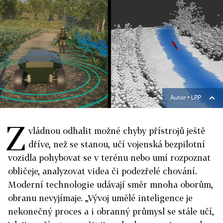
Autor ▪
LPP
Z
vládnou odhalit možné chyby přístrojů ještě
dříve, než se stanou, učí vojenská bezpilotní
vozidla pohybovat se v terénu nebo umí rozpoznat
obličeje, analyzovat videa či podezřelé chování.
Moderní technologie udávají směr mnoha oborům,
obranu nevyjímaje. „Vývoj umělé inteligence je
nekonečný proces a i obranný průmysl se stále učí,