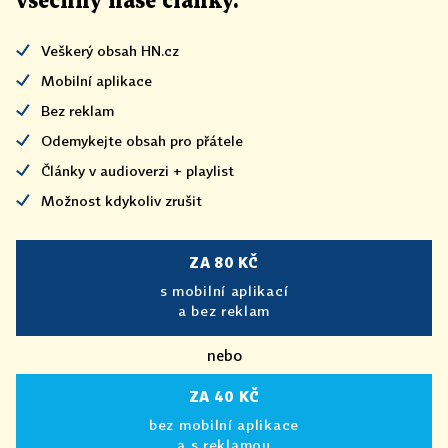
všechny naše články
.
Veškerý obsah HN.cz
Mobilní aplikace
Bez reklam
Odemykejte obsah pro přátele
Články v audioverzi + playlist
Možnost kdykoliv zrušit
ZA 80 KČ
s mobilní aplikací
a bez reklam
nebo
ZA 40 KČ
bez mobilní aplikace
a s reklamou