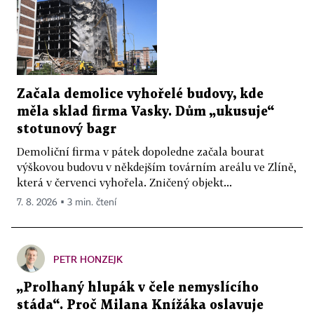
Začala demolice vyhořelé budovy, kde
měla sklad firma Vasky. Dům „ukusuje“
stotunový bagr
Demoliční firma v pátek dopoledne začala bourat
výškovou budovu v někdejším továrním areálu ve Zlíně,
která v červenci vyhořela. Zničený objekt...
7. 8. 2026 ▪ 3 min. čtení
PETR HONZEJK
„Prolhaný hlupák v čele nemyslícího
stáda“. Proč Milana Knížáka oslavuje