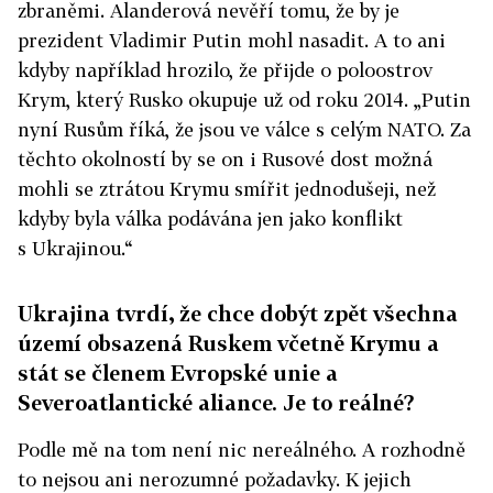
zbraněmi. Alanderová nevěří tomu, že by je
prezident Vladimir Putin mohl nasadit. A to ani
kdyby například hrozilo, že přijde o poloostrov
Krym, který Rusko okupuje už od roku 2014. „Putin
nyní Rusům říká, že jsou ve válce s celým NATO. Za
těchto okolností by se on i Rusové dost možná
mohli se ztrátou Krymu smířit jednodušeji, než
kdyby byla válka podávána jen jako konflikt
s Ukrajinou.“
Ukrajina tvrdí, že chce dobýt zpět všechna
území obsazená Ruskem včetně Krymu a
stát se členem Evropské unie a
Severoatlantické aliance. Je to reálné?
Podle mě na tom není nic nereálného. A rozhodně
to nejsou ani nerozumné požadavky. K jejich