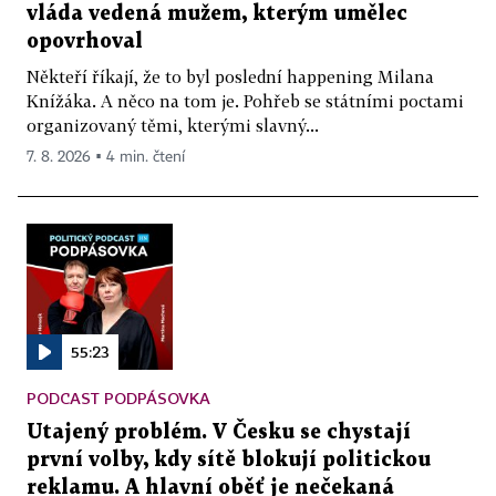
vláda vedená mužem, kterým umělec
opovrhoval
Někteří říkají, že to byl poslední happening Milana
Knížáka. A něco na tom je. Pohřeb se státními poctami
organizovaný těmi, kterými slavný...
7. 8. 2026 ▪ 4 min. čtení
55:23
PODCAST PODPÁSOVKA
Utajený problém. V Česku se chystají
první volby, kdy sítě blokují politickou
reklamu. A hlavní oběť je nečekaná