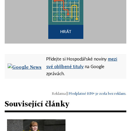
HRÁT
mezi
Přidejte si Hospodářské noviny
své oblíbené tituly
na Google
zprávách.
|
Předplatné HN+ je zcela bez reklam.
Související články