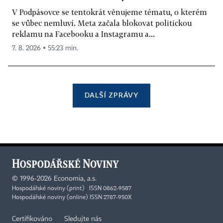
V Podpásovce se tentokrát věnujeme tématu, o kterém
se vůbec nemluví. Meta začala blokovat politickou
reklamu na Facebooku a Instagramu a...
7. 8. 2026 ▪ 55:23 min.
DALŠÍ ZPRÁVY
©
1996-2026
Economia, a.s.
Hospodářské noviny (print) ISSN 0862-9587
Hospodářské noviny (online) ISSN 2787-950X
Certifikováno
Sledujte nás