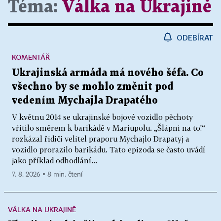
Téma:
Válka na Ukrajině
ODEBÍRAT
KOMENTÁŘ
Ukrajinská armáda má nového šéfa. Co
všechno by se mohlo změnit pod
vedením Mychajla Drapatého
V květnu 2014 se ukrajinské bojové vozidlo pěchoty
vřítilo směrem k barikádě v Mariupolu. „Šlápni na to!“
rozkázal řidiči velitel praporu Mychajlo Drapatyj a
vozidlo prorazilo barikádu. Tato epizoda se často uvádí
jako příklad odhodlání...
7. 8. 2026 ▪ 8 min. čtení
VÁLKA NA UKRAJINĚ