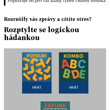
Připravuje ho pro vás každý týden Ondřej Houska.
Rozrušily vás zprávy a cítíte stres?
Rozptylte se logickou
hádankou
HRÁT
HRÁT