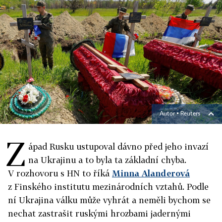
Autor ▪
Reuters
Z
ápad Rusku ustupoval dávno před jeho invazí
na Ukrajinu a to byla ta základní chyba.
V rozhovoru s HN to říká
Minna Alanderová
z Finského institutu mezinárodních vztahů. Podle
ní Ukrajina válku může vyhrát a neměli bychom se
nechat zastrašit ruskými hrozbami jadernými