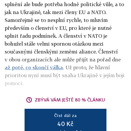
splnění ale bude potřeba hodně politické vůle, a to
jak na Ukrajině, tak mezi členy EU a NATO.
Samozřejmě se to nesplní rychle, to mluvím
především o členství v EU, pro které je nutné
splnit řadu podmínek. A členství v NATO je
bohužel stále velmi spornou otázkou mezi
současnými členskými zeměmi aliance. Členství
v obou organizacích ale může přijít na pořad dne
až poté, co skončí válka
. Už proto, že hlavní
prioritou nyní musí být snaha Ukrajině v jejím boji
pomoci.
ZBÝVÁ VÁM JEŠTĚ 80 % ČLÁNKU
Číst dál za
40 Kč