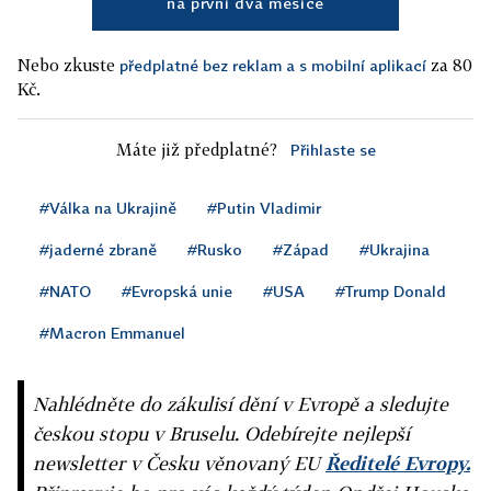
na první dva měsíce
Nebo zkuste
za 80
předplatné bez reklam a s mobilní aplikací
Kč.
Máte již předplatné?
Přihlaste se
#Válka na Ukrajině
#Putin Vladimir
#jaderné zbraně
#Rusko
#Západ
#Ukrajina
#NATO
#Evropská unie
#USA
#Trump Donald
#Macron Emmanuel
Nahlédněte do zákulisí dění v Evropě a sledujte
českou stopu v Bruselu. Odebírejte nejlepší
newsletter v Česku věnovaný EU
Ředitelé Evropy.