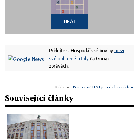
HRÁT
mezi
Přidejte si Hospodářské noviny
své oblíbené tituly
na Google
zprávách.
|
Předplatné HN+ je zcela bez reklam.
Související články