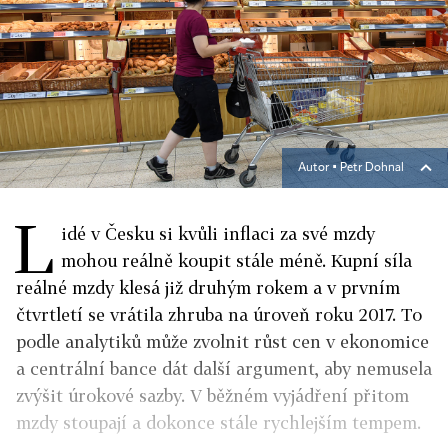
Autor ▪
Petr Dohnal
L
idé v Česku si kvůli inflaci za své mzdy
mohou reálně koupit stále méně.
Kupní síla
reálné mzdy klesá již druhým rokem a v prvním
čtvrtletí se vrátila zhruba na úroveň roku 2017.
To
podle analytiků může zvolnit růst cen v ekonomice
a centrální bance dát další argument, aby nemusela
zvýšit úrokové sazby.
V běžném vyjádření přitom
mzdy stoupají a dokonce stále rychlejším tempem.