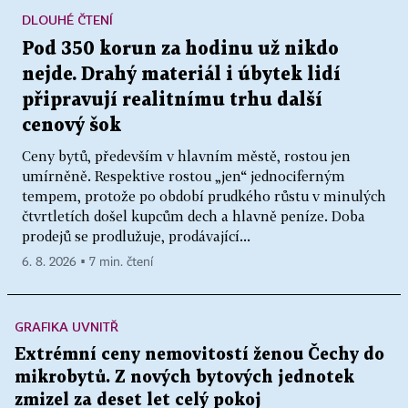
DLOUHÉ ČTENÍ
Pod 350 korun za hodinu už nikdo
nejde. Drahý materiál i úbytek lidí
připravují realitnímu trhu další
cenový šok
Ceny bytů, především v hlavním městě, rostou jen
umírněně. Respektive rostou „jen“ jednociferným
tempem, protože po období prudkého růstu v minulých
čtvrtletích došel kupcům dech a hlavně peníze. Doba
prodejů se prodlužuje, prodávající...
6. 8. 2026 ▪ 7 min. čtení
GRAFIKA UVNITŘ
Extrémní ceny nemovitostí ženou Čechy do
mikrobytů. Z nových bytových jednotek
zmizel za deset let celý pokoj