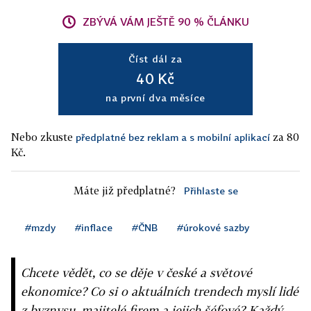
ZBÝVÁ VÁM JEŠTĚ 90 % ČLÁNKU
Číst dál za
40 Kč
na první dva měsíce
Nebo zkuste
za 80
předplatné bez reklam a s mobilní aplikací
Kč.
Máte již předplatné?
Přihlaste se
#mzdy
#inflace
#ČNB
#úrokové sazby
Chcete vědět, co se děje v české a světové
ekonomice? Co si o aktuálních trendech myslí lidé
z byznysu, majitelé firem a jejich šéfové? Každý