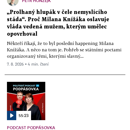
PETR HONZEJK
„Prolhaný hlupák v čele nemyslícího
stáda“. Proč Milana Knížáka oslavuje
vláda vedená mužem, kterým umělec
opovrhoval
Někteří říkají, že to byl poslední happening Milana
Knížáka. A něco na tom je. Pohřeb se státními poctami
organizovaný těmi, kterými slavný...
7. 8. 2026 ▪ 4 min. čtení
55:23
PODCAST PODPÁSOVKA