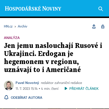
HN.cz
›
Archiv
ANALÝZA
Jen jemu naslouchají Rusové i
Ukrajinci. Erdogan je
hegemonem v regionu,
uznávají to i Američané
Pavel Novotný
redaktor zahraniční redakce
PŘEHRÁT ČLÁNEK
11. 7. 2023 15:14 ▪ 4 min. čtení
ODEBÍRAT AUTORA