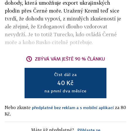
dohody, která umožňuje export ukrajinských
plodin přes Černé moře. Uražený Kreml teď sice
tvrdí, že dohodu vypoví, z minulých zkušeností je
ale zřejmé, že Erdoganovi dlouho vzdorovat
nevydrží. Je to totiž Turecko, kdo ovládá Černé
moře a koho Rusko citelně potřebuje.
ZBÝVÁ VÁM JEŠTĚ 90 % ČLÁNKU
Číst dál za
40 Kč
na první dva měsíce
Nebo zkuste
za 80
předplatné bez reklam a s mobilní aplikací
Kč.
Máte již předplatné?
Přihlaste se