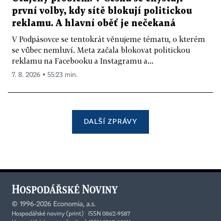
první volby, kdy sítě blokují politickou
reklamu. A hlavní oběť je nečekaná
V Podpásovce se tentokrát věnujeme tématu, o kterém
se vůbec nemluví. Meta začala blokovat politickou
reklamu na Facebooku a Instagramu a...
7. 8. 2026 ▪ 55:23 min.
DALŠÍ ZPRÁVY
©
1996-2026
Economia, a.s.
Hospodářské noviny (print) ISSN 0862-9587