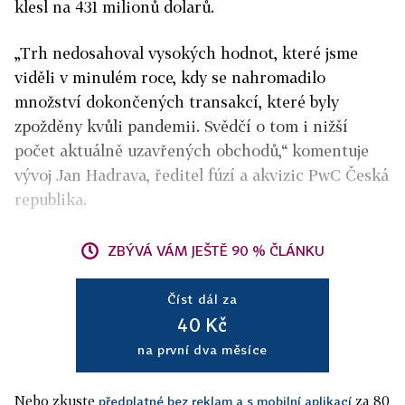
klesl na 431 milionů dolarů.
„Trh nedosahoval vysokých hodnot, které jsme
viděli v minulém roce, kdy se nahromadilo
množství dokončených transakcí, které byly
zpožděny kvůli pandemii. Svědčí o tom i nižší
počet aktuálně uzavřených obchodů,“ komentuje
vývoj Jan Hadrava, ředitel fúzí a akvizic PwC Česká
republika.
ZBÝVÁ VÁM JEŠTĚ 90 % ČLÁNKU
Číst dál za
40 Kč
na první dva měsíce
Nebo zkuste
za 80
předplatné bez reklam a s mobilní aplikací