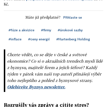
Kč.
Máte již předplatné?
Přihlaste se
#fúze a akvizice
#firmy
#úrokové sazby
#inflace
#ceny energií
#Hartenberg Holding
Chcete vědět, co se děje v české a světové
ekonomice? Co si o aktuálních trendech myslí lidé
z byznysu, majitelé firem a jejich šéfové? Každý
týden v pátek vám naši top autoři přinášejí výběr
toho nejlepšího a pohled z byznysové strany.
Odebírejte Byznys newsletter.
Rozrušily vás zprávy a cítíte stres?