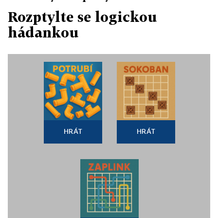
Rozptylte se logickou
hádankou
HRÁT
HRÁT