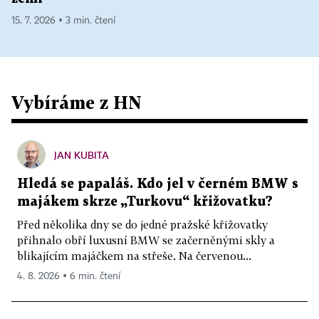
15. 7. 2026 ▪ 3 min. čtení
Vybíráme z HN
JAN KUBITA
Hledá se papaláš. Kdo jel v černém BMW s
majákem skrze „Turkovu“ křižovatku?
Před několika dny se do jedné pražské křižovatky
přihnalo obří luxusní BMW se začerněnými skly a
blikajícím majáčkem na střeše. Na červenou...
4. 8. 2026 ▪ 6 min. čtení