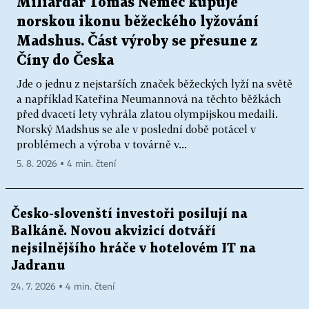
Miliardář Tomáš Němec kupuje
norskou ikonu běžeckého lyžování
Madshus. Část výroby se přesune z
Číny do Česka
Jde o jednu z nejstarších značek běžeckých lyží na světě
a například Kateřina Neumannová na těchto běžkách
před dvaceti lety vyhrála zlatou olympijskou medaili.
Norský Madshus se ale v poslední době potácel v
problémech a výroba v továrně v...
5. 8. 2026 ▪ 4 min. čtení
Česko-slovenští investoři posilují na
Balkáně. Novou akvizicí dotváří
nejsilnějšího hráče v hotelovém IT na
Jadranu
24. 7. 2026 ▪ 4 min. čtení