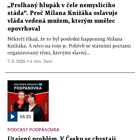
„Prolhaný hlupák v čele nemyslícího
stáda“. Proč Milana Knížáka oslavuje
vláda vedená mužem, kterým umělec
opovrhoval
Někteří říkají, že to byl poslední happening Milana
Knížáka. A něco na tom je. Pohřeb se státními poctami
organizovaný těmi, kterými slavný...
7. 8. 2026 ▪ 4 min. čtení
55:23
PODCAST PODPÁSOVKA
Utajený problém. V Česku se chystají