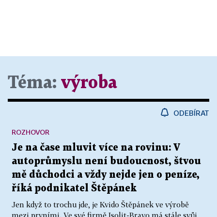
Téma:
výroba
ODEBÍRAT
ROZHOVOR
Je na čase mluvit více na rovinu: V
autoprůmyslu není budoucnost, štvou
mě důchodci a vždy nejde jen o peníze,
říká podnikatel Štěpánek
Jen když to trochu jde, je Kvido Štěpánek ve výrobě
mezi prvními. Ve své firmě Isolit-Bravo má stále svůj