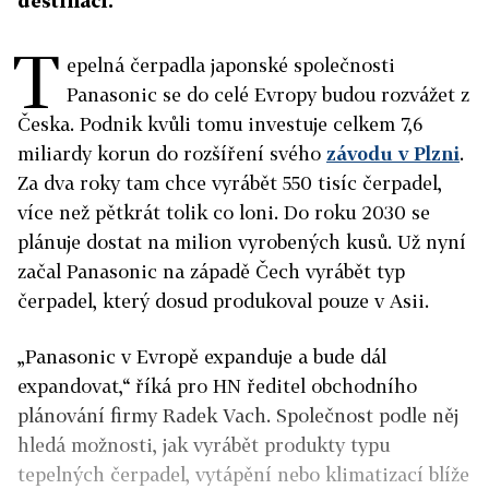
destinací.
T
epelná čerpadla japonské společnosti
Panasonic se do celé Evropy budou rozvážet z
Česka. Podnik kvůli tomu investuje celkem 7,6
miliardy korun do rozšíření svého
závodu v Plzni
.
Za dva roky tam chce vyrábět 550 tisíc čerpadel,
více než pětkrát tolik co loni. Do roku 2030 se
plánuje dostat na milion vyrobených kusů. Už nyní
začal Panasonic na západě Čech vyrábět typ
čerpadel, který dosud produkoval pouze v Asii.
„Panasonic v Evropě expanduje a bude dál
expandovat,“ říká pro HN ředitel obchodního
plánování firmy Radek Vach. Společnost podle něj
hledá možnosti, jak vyrábět produkty typu
tepelných čerpadel, vytápění nebo klimatizací blíže