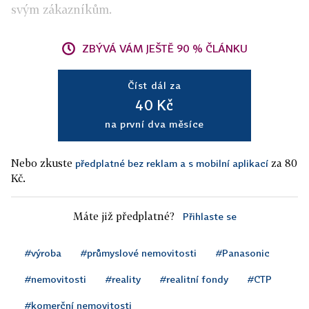
svým zákazníkům.
ZBÝVÁ VÁM JEŠTĚ 90 % ČLÁNKU
Číst dál za
40 Kč
na první dva měsíce
Nebo zkuste
za 80
předplatné bez reklam a s mobilní aplikací
Kč.
Máte již předplatné?
Přihlaste se
#výroba
#průmyslové nemovitosti
#Panasonic
#nemovitosti
#reality
#realitní fondy
#CTP
#komerční nemovitosti