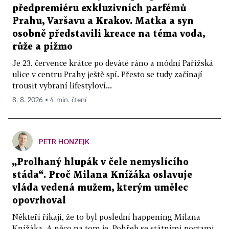
předpremiéru exkluzivních parfémů
Prahu, Varšavu a Krakov. Matka a syn
osobně představili kreace na téma voda,
růže a pižmo
Je 23. července krátce po deváté ráno a módní Pařížská
ulice v centru Prahy ještě spí. Přesto se tudy začínají
trousit vybraní lifestyloví...
8. 8. 2026 ▪ 4 min. čtení
PETR HONZEJK
„Prolhaný hlupák v čele nemyslícího
stáda“. Proč Milana Knížáka oslavuje
vláda vedená mužem, kterým umělec
opovrhoval
Někteří říkají, že to byl poslední happening Milana
Knížáka. A něco na tom je. Pohřeb se státními poctami