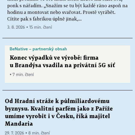
ponk s nářadím. „Snažím se tu být každé ráno aspoň na
hodinu a montovat nebo svařovat. Prostě vyrábět.
Cítíte pak s fabrikou úplně jinak,...
3. 8. 2026 ▪ 15 min. čtení
BeNative – partnerský obsah
Konec výpadků ve výrobě: firma
u Brandýsa vsadila na privátní 5G síť
▪ 7 min. čtení
Od Hradní stráže k půlmiliardovému
byznysu. Kvalitní parfém jako z Paříže
umíme vyrobit i v Česku, říká majitel
Mandaria
29. 7. 2026 ▪ 8 min. čtení