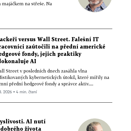
m majáčkem na střeše. Na
ackeři versus Wall Street. Falešní IT
racovníci zaútočili na přední americké
edgeové fondy, jejich praktiky
dokonaluje AI
ll Street v posledních dnech zasáhla vlna
fistikovaných kybernetických útoků, které mířily na
mní přední hedgeové fondy a správce aktiv....
 8. 2026 ▪ 4 min. čtení
livosti. AI nutí
 dobrého života