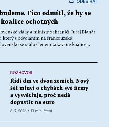
ODEBÍRAT
budeme. Fico odmítl, že by se
 koalice ochotných
lovenské vlády a ministr zahraničí Juraj Blanár
f, který s odvoláním na francouzské
Slovensko se stalo členem takzvané koalice...
ROZHOVOR
Řídí dm ve dvou zemích. Nový
šéf mluví o chybách své firmy
a vysvětluje, proč nedá
dopustit na euro
8. 7. 2026 ▪ 13 min. čtení