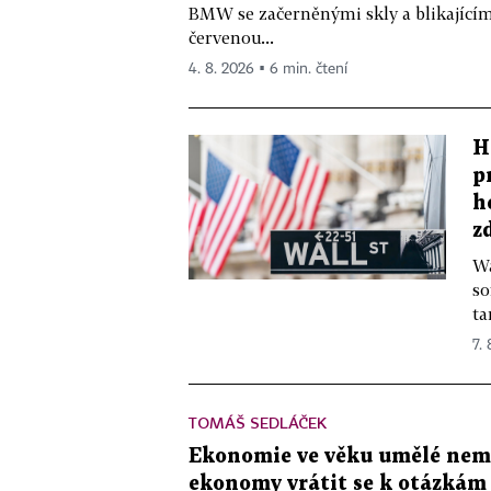
BMW se začerněnými skly a blikající
červenou...
4. 8. 2026 ▪ 6 min. čtení
H
p
h
z
Wa
so
ta
7.
TOMÁŠ SEDLÁČEK
Ekonomie ve věku umělé nemys
ekonomy vrátit se k otázkám