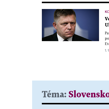
K
V
U
Pa
po
Ev
1. 
Téma:
Slovensk