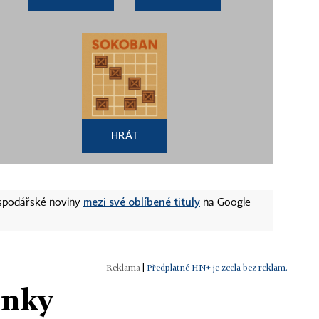
HRÁT
mezi své oblíbené tituly
ospodářské noviny
na Google
|
Předplatné HN+ je zcela bez reklam.
ánky