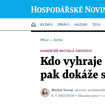
HOME
BYZNYS
ZPRÁVY
NÁZORY
TECH
HN.cz
›
Archiv
KOMENTÁŘ MICHALA SIROVÉHO
Kdo vyhraje 
pak dokáže s
Michal Sirový
ekonom, profesionáln
8. 9. 2023 00:00 ▪ Aktualizováno ▪ 4 