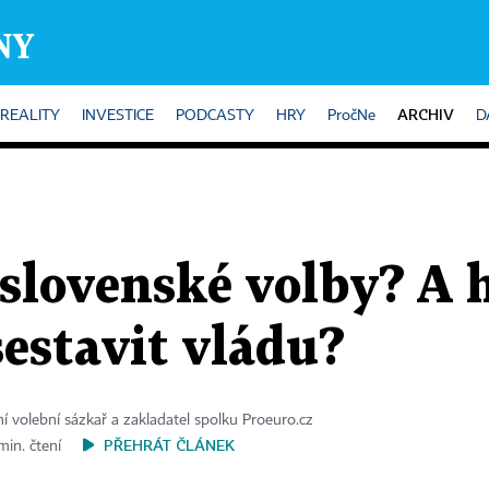
ARCHIV
REALITY
INVESTICE
PODCASTY
HRY
PročNe
D
slovenské volby? A 
estavit vládu?
í volební sázkař a zakladatel spolku Proeuro.cz
PŘEHRÁT ČLÁNEK
min. čtení