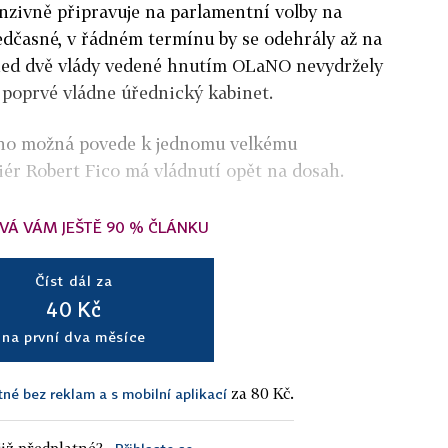
enzivně připravuje na parlamentní volby na
ředčasné, v řádném termínu by se odehrály až na
ned dvě vlády vedené hnutím OLaNO nevydržely
 poprvé vládne úřednický kabinet.
hno možná povede k jednomu velkému
ér Robert Fico má vládnutí opět na dosah.
VÁ VÁM JEŠTĚ 90 % ČLÁNKU
Číst dál za
40 Kč
na první dva měsíce
za 80 Kč.
tné bez reklam a s mobilní aplikací