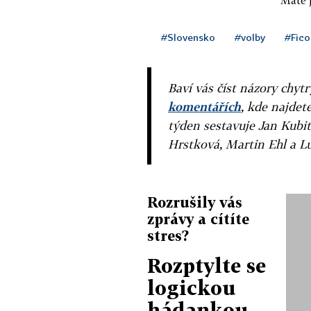
Máte j
#Slovensko
#volby
#Fico
Baví vás číst názory chytr
komentářích
, kde najdet
týden sestavuje Jan Kubit
Hrstková, Martin Ehl a L
Rozrušily vás
zprávy a cítíte
stres?
Rozptylte se
logickou
hádankou