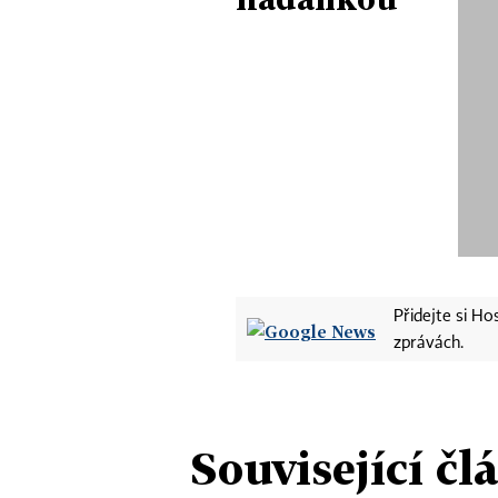
Přidejte si H
zprávách.
Související čl