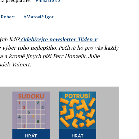
iž předplatné?
Přihlaste se
 Robert
#Matovič Igor
ých lidí?
Odebírejte newsletter Týden v
e výběr toho nejlepšího. Pečlivě ho pro vás každý
a a kromě jiných píší Petr Honzejk, Julie
uděk Vainert.
HRÁT
HRÁT