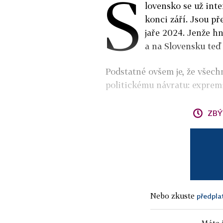
S
lovensko se už int
konci září. Jsou p
jaře 2024. Jenže h
a na Slovensku teď
Podstatné ovšem je, že všec
politickému návratu: expremi
ZBÝ
Nebo zkuste
předpla