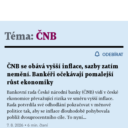
Téma:
ČNB
ODEBÍRAT
ČNB se obává vyšší inflace, sazby zatím
nemění. Bankéři očekávají pomalejší
růst ekonomiky
Bankovní rada České národní banky (ČNB) vidí v české
ekonomice převažující rizika ve směru vyšší inflace.
Rada potvrdila své odhodlání pokračovat v měnové
politice tak, aby se inflace dlouhodobě pohybovala
poblíž dvouprocentního cíle. To nyní...
7. 8. 2026 ▪ 6 min. čtení