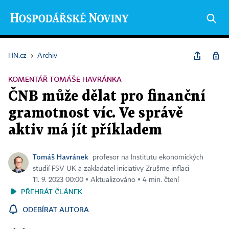
HN.cz
›
Archiv
KOMENTÁŘ TOMÁŠE HAVRÁNKA
ČNB může dělat pro finanční
gramotnost víc. Ve správě
aktiv má jít příkladem
Tomáš Havránek
profesor na Institutu ekonomických
studií FSV UK a zakladatel iniciativy Zrušme inflaci
11. 9. 2023 00:00 ▪ Aktualizováno ▪ 4 min. čtení
PŘEHRÁT ČLÁNEK
ODEBÍRAT AUTORA