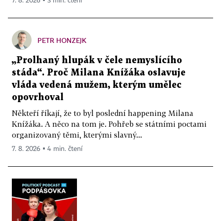
7. 8. 2026 ▪ 3 min. čtení
PETR HONZEJK
„Prolhaný hlupák v čele nemyslícího
stáda“. Proč Milana Knížáka oslavuje
vláda vedená mužem, kterým umělec
opovrhoval
Někteří říkají, že to byl poslední happening Milana
Knížáka. A něco na tom je. Pohřeb se státními poctami
organizovaný těmi, kterými slavný...
7. 8. 2026 ▪ 4 min. čtení