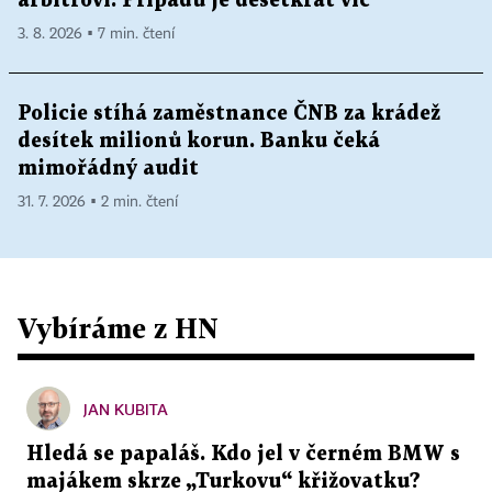
arbitrovi. Případů je desetkrát víc
3. 8. 2026 ▪ 7 min. čtení
Policie stíhá zaměstnance ČNB za krádež
desítek milionů korun. Banku čeká
mimořádný audit
31. 7. 2026 ▪ 2 min. čtení
Vybíráme z HN
JAN KUBITA
Hledá se papaláš. Kdo jel v černém BMW s
majákem skrze „Turkovu“ křižovatku?