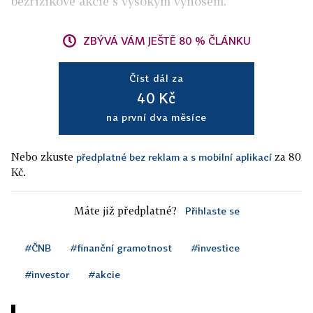
bezrizikové akcie s vysokým výnosem.
ZBÝVÁ VÁM JEŠTĚ 80 % ČLÁNKU
Číst dál za
40 Kč
na první dva měsíce
Nebo zkuste
za 80
předplatné bez reklam a s mobilní aplikací
Kč.
Máte již předplatné?
Přihlaste se
#ČNB
#finanční gramotnost
#investice
#investor
#akcie