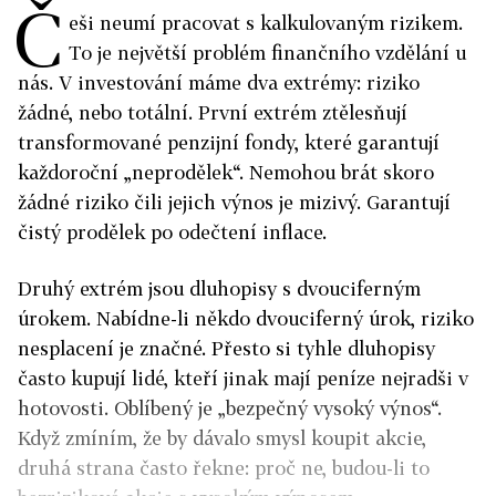
Č
eši neumí pracovat s kalkulovaným rizikem.
To je největší problém finančního vzdělání u
nás. V investování máme dva extrémy: riziko
žádné, nebo totální. První extrém ztělesňují
transformované penzijní fondy, které garantují
každoroční „neprodělek“. Nemohou brát skoro
žádné riziko čili jejich výnos je mizivý. Garantují
čistý prodělek po odečtení inflace.
Druhý extrém jsou dluhopisy s dvouciferným
úrokem. Nabídne-li někdo dvouciferný úrok, riziko
nesplacení je značné. Přesto si tyhle dluhopisy
často kupují lidé, kteří jinak mají peníze nejradši v
hotovosti. Oblíbený je „bezpečný vysoký výnos“.
Když zmíním, že by dávalo smysl koupit akcie,
druhá strana často řekne: proč ne, budou-li to